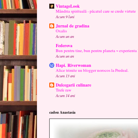
VintageLook
Mândria spirituală - păcatul care se crede virtute
Acum 9 luni
Jurnal de gradina
Oxalis
Acum un an
Federova
Bun pentru tine, bun pentru planeta ~ experienta
Acum un an
Hapi. Riverwoman
Alice trimite un blogger norocos la Predeal.
Acum 13 ani
Dulcegarii culinare
Trufe raw
Acum 14 ani
cadou Anastasia