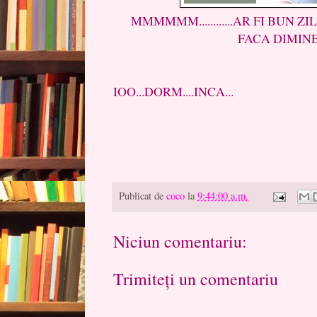
MMMMMM............AR FI BUN ZIL
FACA DIMIN
C
IOO...DORM....INCA...
Publicat de
coco
la
9:44:00 a.m.
Niciun comentariu:
Trimiteți un comentariu