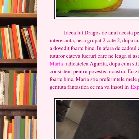
Ideea lui Dragos de anul acesta pentr
interesanta, ne-a grupat 2 cate 2, dupa cu
a dovedit foarte bine. In afara de cadoul 
tuturor cateva lucruri care ne leaga si as
Maria
- adicatelea Agurita, dupa cum stit
consistent pentru povestea noastra. Eu 
foarte bine, Maria stie preferintele mele 
gentuta fantastica ce ma va insoti in
Exp