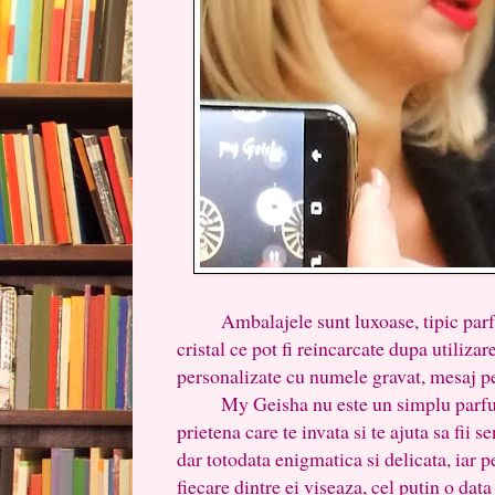
Ambalajele sunt luxoase, tipic parfume
cristal ce pot fi reincarcate dupa utilizar
personalizate cu numele gravat, mesaj pe 
My Geisha nu este un simplu parfum u
prietena care te invata si te ajuta sa fii s
dar totodata enigmatica si delicata, iar p
fiecare dintre ei viseaza, cel putin o dat