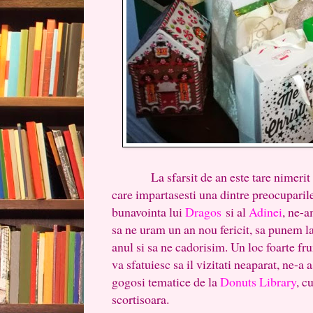
La sfarsit de an este tare nimerit sa t
care impartasesti una dintre preocuparile
bunavointa lui
Dragos
si al
Adinei
, ne-a
sa ne uram un an nou fericit, sa punem la
anul si sa ne cadorisim. Un loc foarte fr
va sfatuiesc sa il vizitati neaparat, ne-a
gogosi tematice de la
Donuts Library
, c
scortisoara.