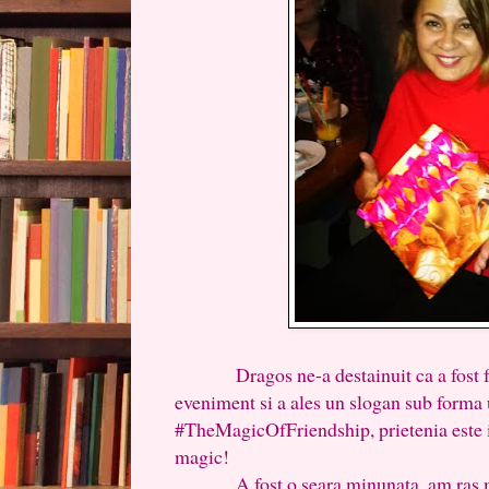
Dragos ne-a destainuit ca a fost foart
eveniment si a ales un slogan sub forma
#TheMagicOfFriendship, prietenia este 
magic!
A fost o seara minunata, am ras mult