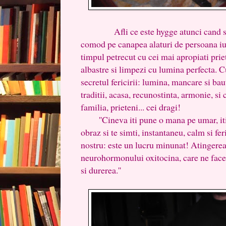
Afli ce este hygge atunci cand simt
comod pe canapea alaturi de persoana iu
timpul petrecut cu cei mai apropiati pri
albastre si limpezi cu lumina perfecta. 
secretul fericirii: lumina, mancare si bau
traditii, acasa, recunostinta, armonie, si
familia, prieteni... cei dragi!
''Cineva iti pune o mana pe umar, iti 
obraz si te simti, instantaneu, calm si fe
nostru: este un lucru minunat! Atingere
neurohormonului oxitocina, care ne face f
si durerea.''