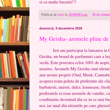
si cu multe bucurii!!!
Publicat de
coco
la
10:09:00 a.m.
26 de coment
duminică, 9 decembrie 2018
My Geisha- aromele pline de
Ieri am participat la lansarea in C
Geisha, un brand de parfumuri care a lua
vechi. Este povestea celor 1001 de nopti,
noastra. Aromele My Geisha sunt uleiur
atat arome proprii (Oud, Musk, Cannabis
acopera toata paleta de preferinte ale cl
barbatesti, unisex, dulci, lemnoase, fre
preferatele ei erau aromele de vanilie, ca
combinatie devenind din ce in ce mai b
noi, iar unul din uleiurile pe care gheisele