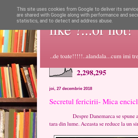
This site uses cookies from Google to deliver its servic
are shared with Google along with performance and secur
statistics, and to detect and address abuse.
like ?...or not!
..de toate!!!!!..alandala...cum imi t
2,298,295
joi, 27 decembrie 2018
Secretul fericirii- Mica enci
Despre Danemarca se spune adesea 
tara din lume. Aceasta se reduce la un si