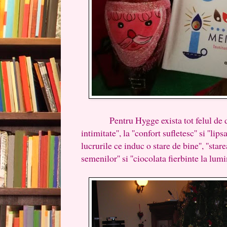
Pentru Hygge exista tot felul de defini
intimitate'', la ''confort sufletesc'' si ''lip
lucrurile ce induc o stare de bine'', ''sta
semenilor'' si ''ciocolata fierbinte la lum