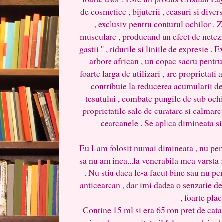
de cosmetice , bijuterii , ceasuri si diver
, exclusiv pentru conturul ochilor . 
musculare , producand un efect de netezi
gastii '' , ridurile si liniile de expresie 
arbore african , un copac sacru pentr
foarte larga de utilizari , are proprietati
contribuie la reducerea acumularii de
tesutului , combate pungile de sub och
proprietatile sale de curatare si calma
cearcanele . Se aplica dimineata si 
Eu l-am folosit numai dimineata , nu pen
sa nu am inca...la venerabila mea varsta :
. Nu stiu daca le-a facut bine sau nu 
anticearcan , dar imi dadea o senzatie d
, foarte pla
Contine 15 ml si era 65 ron pret de catal
si cred ca a meritat , il folosesc deja 