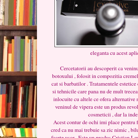
eleganta cu acest aplic
Cercetatorii au descoperit ca venin
botoxului , folosit in compozitia cremel
cat si barbatilor . Tratamentele estetice
si tehnicile care pana nu de mult trecea
inlocuite cu altele ce ofera alternative 
veninul de vipera este un produs revo
cosmeticii , dar la in
Acest contur de ochi imi place pentru fo
cred ca nu mai trebuie sa zic nimic , bilu
foarte usor . Este un produs Cristian 