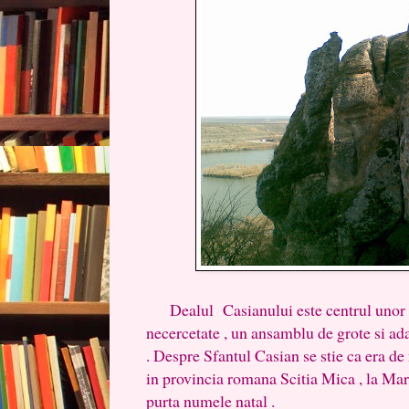
Dealul Casianului este centrul unor si
necercetate , un ansamblu de grote si ada
. Despre Sfantul Casian se stie ca era d
in provincia romana Scitia Mica , la Mar
purta numele natal .