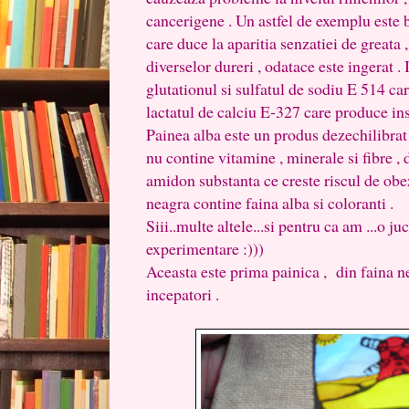
cancerigene . Un astfel de exemplu este 
care duce la aparitia senzatiei de greata ,
diverselor dureri , odatace este ingerat . 
glutationul si sulfatul de sodiu E 514 car
lactatul de calciu E-327 care produce ins
Painea alba este un produs dezechilibrat 
nu contine vitamine , minerale si fibre , 
amidon substanta ce creste riscul de obez
neagra contine faina alba si coloranti .
Siii..multe altele...si pentru ca am ...o ju
experimentare :)))
Aceasta este prima painica , din faina ne
incepatori .