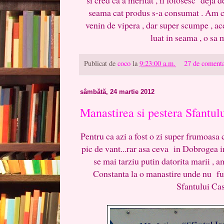
seama cat produs s-a consumat . Am ci
venin de vipera , dar super scumpe , a
luat in seama , o sa 
Publicat de
coco
la
9:23:00 a.m.
27 de comenta
sâmbătă, 24 martie 2012
Manastirea si pestera Sfantul
Pentru ca azi a fost o zi super frumoasa 
pic de vant...rar asa ceva in Dobrogea in
se mai tarziu putin datorita marii , a
Constanta la o manastire unde nu fu
Sfantului Ca