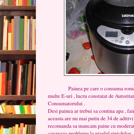
Painea pe care o consuma romani
multe E-uri , lucru constatat de Autorita
Consumatorului .
Desi painea ar trebui sa contina apa , faina
aceasta are nu mai putin de 34 de aditivi 
recomanda sa mancam paine cu moderatie
cauzeaza probleme la nivelul rinichilor ,