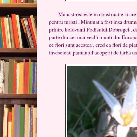
Manastirea este in constructie si are 
pentru turisti . Minunat a fost insa drum
printre bolovanii Podisului Dobrogei , de
parte din cei mai vechi munti din Europa 
ce flori sunt acestea , cred ca flori de pi
inveseleau pamantul acoperit de iarba us