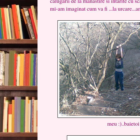
calugarii de la manastire si intarite cu 
mi-am imaginat cum va fi ...la urcare...am 
meu :)..baietoi 