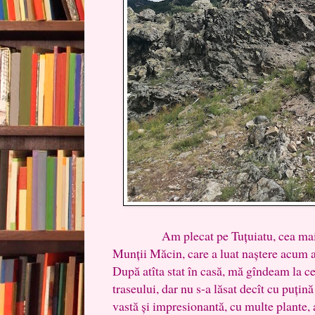
Am plecat pe Tuțuiatu, cea mai mar
Munții Măcin, care a luat naștere acum 
După atîta stat în casă, mă gîndeam la ce
traseului, dar nu s-a lăsat decît cu puț
vastă și impresionantă, cu multe plante, ar