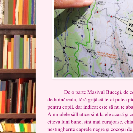
De o parte Masivul Bucegi, de cealalt
de hoinăreala, fără grijă că te-ai putea pi
pentru copii, dar indicat este să nu te aba
Animalele sălbatice sînt la ele acasă și 
cîteva luni bune, sînt mai curajoase, chi
nestingherite caprele negre și cocoșii de