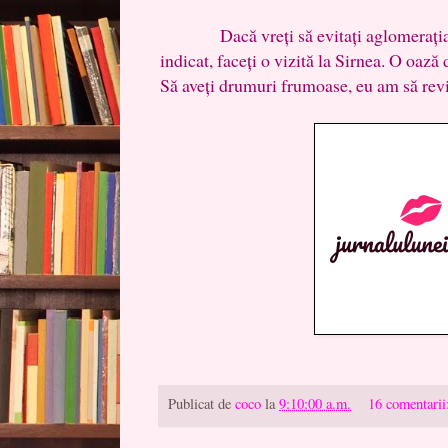
Dacă vreți să evitați aglomerația u
indicat, faceți o vizită la Sirnea. O oază 
Să aveți drumuri frumoase, eu am să revi
Publicat de
coco
la
9:10:00 a.m.
16 comentarii