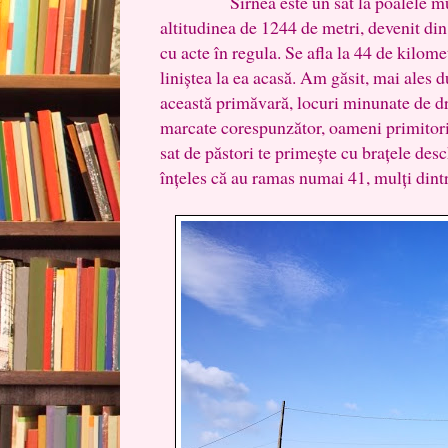
Sirnea este un sat la poalele munți
altitudinea de 1244 de metri, devenit din 
cu acte în regula. Se afla la 44 de kilomet
liniștea la ea acasă. Am găsit, mai ales
această primăvară, locuri minunate de dr
marcate corespunzător, oameni primitori 
sat de păstori te primește cu brațele des
înțeles că au ramas numai 41, mulți dintre