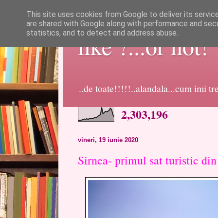
This site uses cookies from Google to deliver its servic
are shared with Google along with performance and secur
statistics, and to detect and address abuse.
like ?...or not!
..de toate!!!!!..alandala...cum imi t
2,303,196
vineri, 19 iunie 2020
Sirnea- primul sat turistic d