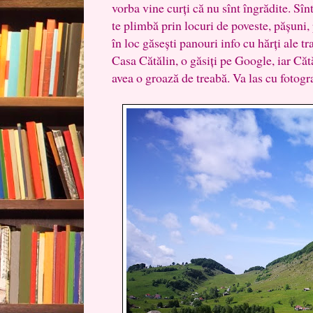
vorba vine curți că nu sînt îngrădite. Sîn
te plimbă prin locuri de poveste, pășuni, 
în loc găsești panouri info cu hărți ale tr
Casa Cătălin, o găsiți pe Google, iar Cătă
avea o groază de treabă. Va las cu fotogra