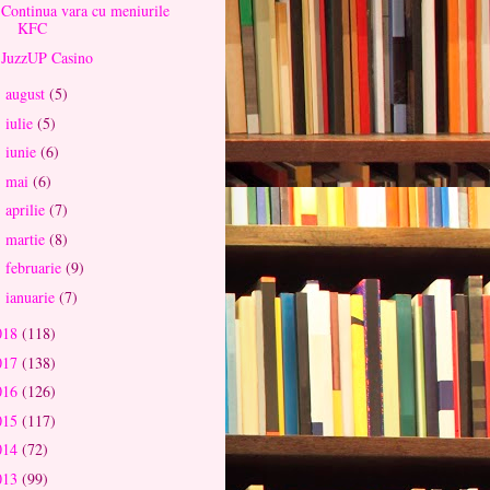
Continua vara cu meniurile
KFC
JuzzUP Casino
august
(5)
►
iulie
(5)
►
iunie
(6)
►
mai
(6)
►
aprilie
(7)
►
martie
(8)
►
februarie
(9)
►
ianuarie
(7)
►
018
(118)
017
(138)
016
(126)
015
(117)
014
(72)
013
(99)