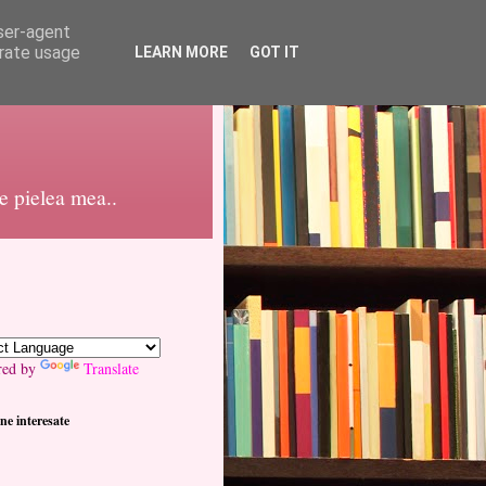
user-agent
erate usage
LEARN MORE
GOT IT
pe pielea mea..
red by
Translate
ne interesate