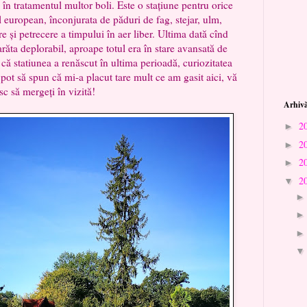
 în tratamentul multor boli. Este o stațiune pentru orice
 european, înconjurata de păduri de fag, stejar, ulm,
 și petrecere a timpului în aer liber. Ultima dată cînd
răta deplorabil, aproape totul era în stare avansată de
că statiunea a renăscut în ultima perioadă, curiozitatea
i pot să spun că mi-a placut tare mult ce am gasit aici, vă
sc să mergeți în vizită!
Arhivă
2
►
2
►
2
►
2
▼