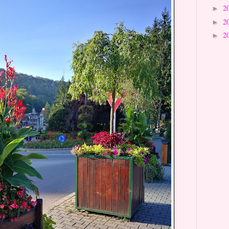
2
►
2
►
2
►