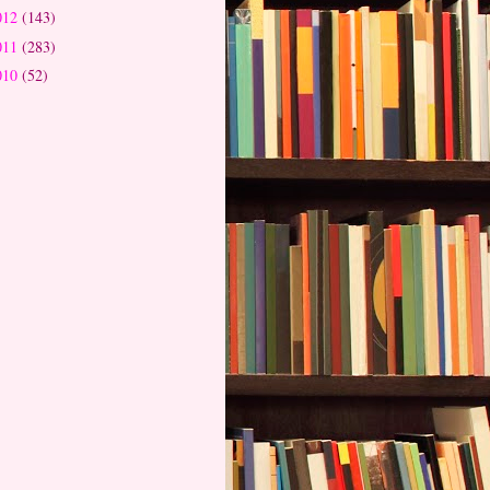
012
(143)
011
(283)
010
(52)