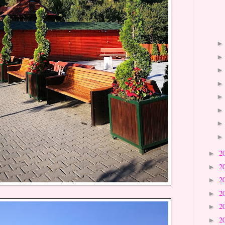
2
►
2
►
2
►
2
►
2
►
2
►