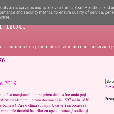
eliver its services and to analyze traffic. Your IP address and 
ormance and security metrics to ensure quality of service, gen
abuse.
or not!
dala...cum imi trec prin minte..si cum am chef..incercate 
76
ie 2019
Powe
t menționată pentru prima dată ca loc unde poți
Persoa
iferitelor afectiuni, într-un document în 1597 iar în 1850
ne balneară. Are o climă subalpină, cu veri răcoroase și
ă renumele datorită lacurilor cu ape clorurate și sodice și