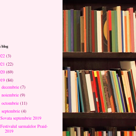
 blog
022
(3)
021
(22)
020
(69)
019
(84)
decembrie
(7)
►
noiembrie
(9)
►
octombrie
(11)
►
septembrie
(4)
▼
Sovata septembrie 2019
Festivalul sarmalelor Praid-
2019