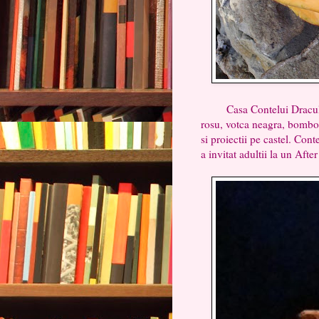
Casa Contelui Dracula a 
rosu, votca neagra, bomboane
si proiectii pe castel. Con
a invitat adultii la un Afte