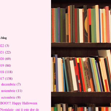
 blog
022
(3)
021
(22)
020
(69)
019
(84)
018
(118)
017
(138)
decembrie
(7)
►
noiembrie
(11)
►
octombrie
(9)
▼
BOO!!! Happy Halloween
Nostalgie- cui ii este dor de