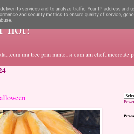
eliver its services and to analyze traffic. Your IP address and 
ormance and security metrics to ensure quality of service, gen
abuse.
or not!
dala...cum imi trec prin minte..si cum am chef..incercate 
24
alloween
Powe
Persoa