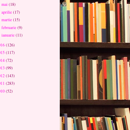
mai
(18)
►
aprilie
(17)
►
martie
(15)
►
februarie
(9)
►
ianuarie
(11)
►
016
(126)
015
(117)
014
(72)
013
(99)
012
(143)
011
(283)
010
(52)