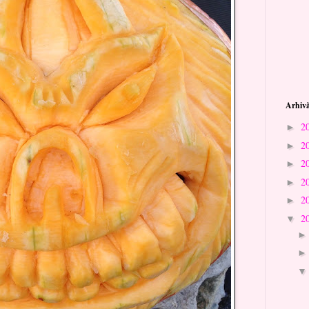
Arhivă
2
►
2
►
2
►
2
►
2
►
2
▼