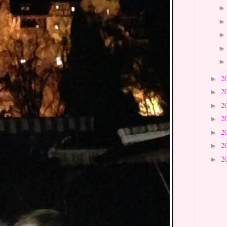
2
►
2
►
2
►
2
►
2
►
2
►
2
►