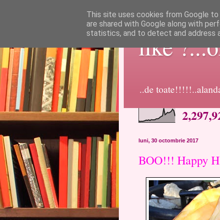
This site uses cookies from Google to d
are shared with Google along with perf
statistics, and to detect and address 
like ?...
..de toate!!!!!..alan
2,297,9
luni, 30 octombrie 2017
BOO!!! Happy H