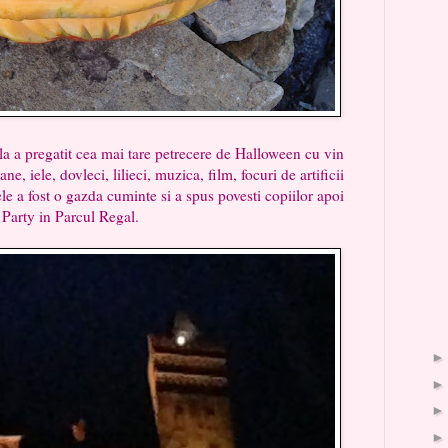
pregatit cea mai tare petrecere de Halloween cu vin
, iele, dovleci, lilieci, muzica, film, focuri de artificii
tele a fost o gazda cuminte si a spus povesti copiilor apoi
r Party in Parcul Regal.