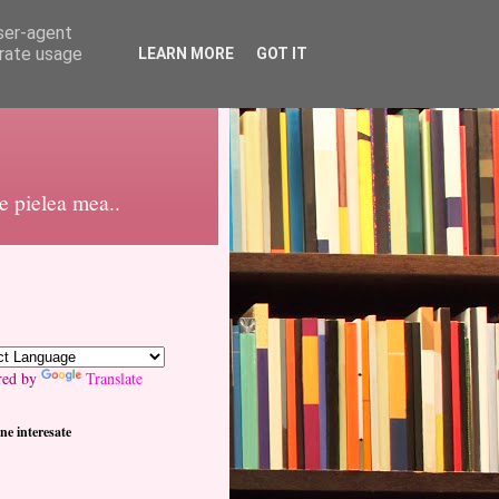
user-agent
erate usage
LEARN MORE
GOT IT
pe pielea mea..
red by
Translate
ne interesate