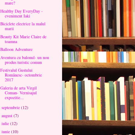
mare?
Healthy Day EveryDay -
eveniment Iaki
Biciclete electrice la malul
marii
Beauty Kit Marie Claire de
toamna
Balloon Adventure
Aventura cu balonul- un nou
produs turistic comun
Festivalul Gustului
Românesc- octombrie
2017
Galeria de arta Virgil
Coman- Vernisajul
expozitie...
septembrie
(12)
►
august
(7)
►
iulie
(12)
►
iunie
(10)
►