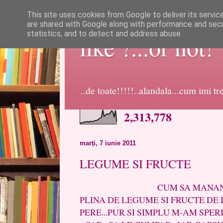
This site uses cookies from Google to deliver its servic
are shared with Google along with performance and secur
statistics, and to detect and address abuse.
like ?...or not!
..de toate!!!!!..alandala...cum imi t
2,313,778
marți, 7 iunie 2011
LEGUME SI FRUCTE
CUM SA MANANCI SANA
PLINA DE LEGUME SI FRUCTE DE 
PERE...PUR SI SIMPLU M-AM SPER