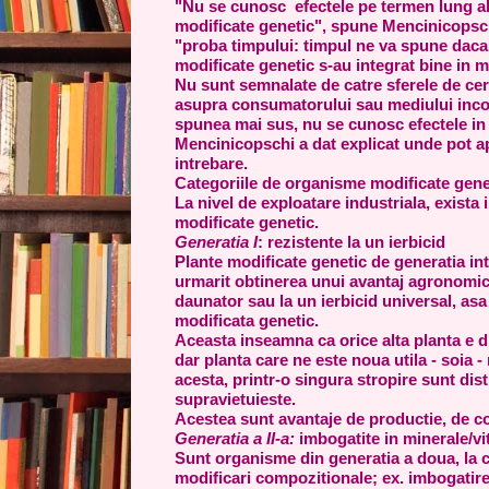
"Nu se cunosc efectele pe termen lung a
modificate genetic", spune Mencinicopsch
"proba timpului: timpul ne va spune dac
modificate genetic s-au integrat bine in m
Nu sunt semnalate de catre sferele de ce
asupra consumatorului sau mediului inco
spunea mai sus, nu se cunosc efectele in
Mencinicopschi a dat explicat unde pot 
intrebare.
Categoriile de organisme modificate gene
La nivel de exploatare industriala, exista 
modificate genetic.
Generatia I
: rezistente la un ierbicid
Plante modificate genetic de generatia int
urmarit obtinerea unui avantaj agronomic:
daunator sau la un ierbicid universal, asa
modificata genetic.
Aceasta inseamna ca orice alta planta e di
dar planta care ne este noua utila - soia - 
acesta, printr-o singura stropire sunt dist
supravietuieste.
Acestea sunt avantaje de productie, de co
Generatia a II-a:
imbogatite in minerale/v
Sunt organisme din generatia a doua, la 
modificari compozitionale; ex. imbogatire