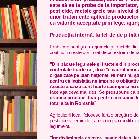
este să se ia probe de la importator
pesticide, metale grele sau nivelul d
unor tratamente aplicate produselo
cu valorile acceptate prin lege, ajun
Producţia internă, la fel de de plină
Probleme sunt şi cu legumele şi fructele din 
conţinut nu este controlat decât extrem de ra
"Din păcate legumele şi fructele din prod
controlate foarte rar, doar în cadrul unor 
organizate pe plan naţional. Nimeni nu şt
pentru că legislaţia nu impune o obligativ
Aceste analize sunt foarte scumpe şi nu 
face aşa ceva mai des. Se presupune ca p
grădină produce doar pentru consumul lui,
totul alta în Romania
"
Agricultorii locali folosesc fără o pregătire de 
pesticide şi ierbicide care ajung să modifice 
legumelor.
"Îngrăşămintele chimice, pesticidele şi ie