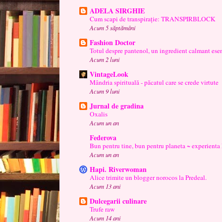
ADELA SIRGHIE
Cum scapi de transpirație: TRANSPIRBLOCK
Acum 5 săptămâni
Fashion Doctor
Totul despre pantenol, un ingredient calmant esen
Acum 2 luni
VintageLook
Mândria spirituală - păcatul care se crede virtute
Acum 9 luni
Jurnal de gradina
Oxalis
Acum un an
Federova
Bun pentru tine, bun pentru planeta ~ experienta
Acum un an
Hapi. Riverwoman
Alice trimite un blogger norocos la Predeal.
Acum 13 ani
Dulcegarii culinare
Trufe raw
Acum 14 ani