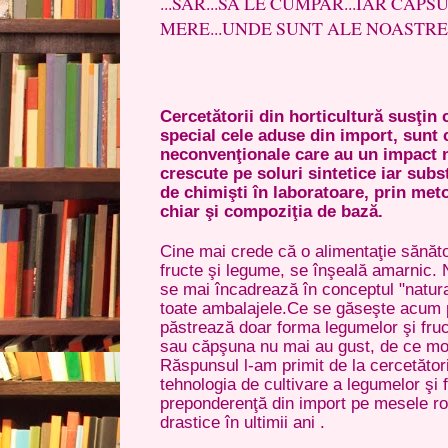
...SAR...SA LE CUMPAR...IAR CAP
MERE...UNDE SUNT ALE NOASTRE ???????
Cercetătorii din horticultură susţin 
special cele aduse din import, sunt 
neconvenţionale care au un impact n
crescute pe soluri sintetice iar subs
de chimişti în laboratoare, prin met
chiar şi compoziţia de bază.
Cine mai crede că o alimentaţie sănăt
fructe şi legume, se înşeală amarnic.
se mai încadrează în conceptul "natura
toate ambalajele.Ce se găseşte acum 
păstrează doar forma legumelor şi fruc
sau căpşuna nu mai au gust, de ce mo
Răspunsul l-am primit de la cercetători
tehnologia de cultivare a legumelor şi 
preponderenţă din import pe mesele rom
drastice în ultimii ani .