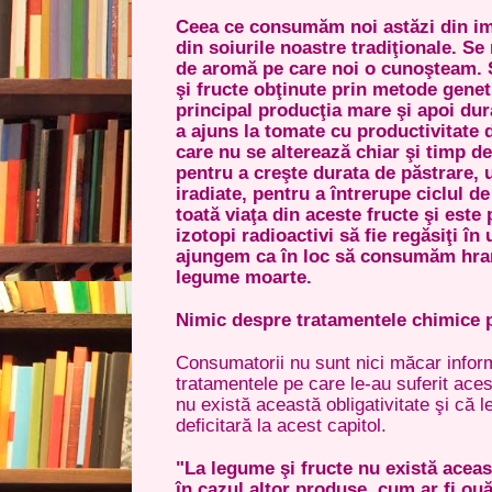
Ceea ce consumăm noi astăzi din i
din soiurile noastre tradiţionale. Se
de aromă pe care noi o cunoşteam. 
şi fructe obţinute prin metode gene
principal producţia mare şi apoi dur
a ajuns la tomate cu productivitate 
care nu se alterează chiar şi timp de
pentru a creşte durata de păstrare, 
iradiate, pentru a întrerupe ciclul d
toată viaţa din aceste fructe şi este
izotopi radioactivi să fie regăsiţi î
ajungem ca în loc să consumăm hra
legume moarte.
Nimic despre tratamentele chimice p
Consumatorii nu sunt nici măcar inform
tratamentele pe care le-au suferit aces
nu există această obligativitate şi că 
deficitară la acest capitol.
"La legume şi fructe nu există aceas
în cazul altor produse, cum ar fi ou