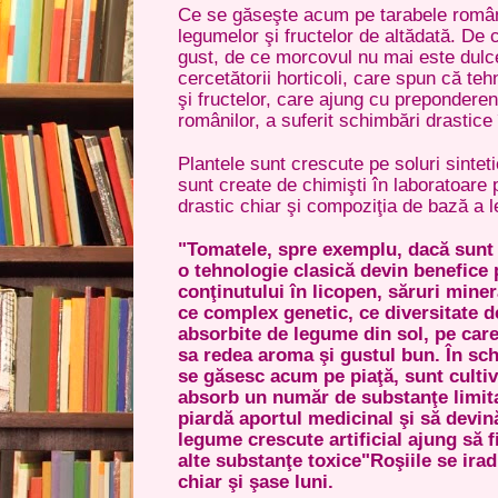
Ce se găseşte acum pe tarabele român
legumelor şi fructelor de altădată. De
gust, de ce morcovul nu mai este dulc
cercetătorii horticoli, care spun că te
şi fructelor, care ajung cu prepondere
românilor, a suferit schimbări drastice î
Plantele sunt crescute pe soluri sinteti
sunt create de chimişti în laboratoare
drastic chiar şi compoziţia de bază a l
"Tomatele, spre exemplu, dacă sunt 
o tehnologie clasică devin benefice
conţinutului în licopen, săruri miner
ce complex genetic, ce diversitate d
absorbite de legume din sol, pe care
sa redea aroma şi gustul bun. În sch
se găsesc acum pe piaţă, sunt cultiv
absorb un număr de substanţe limitat
piardă aportul medicinal şi să devi
legume crescute artificial ajung să fie
alte substanţe toxice"
Roşiile se irad
chiar şi şase luni.