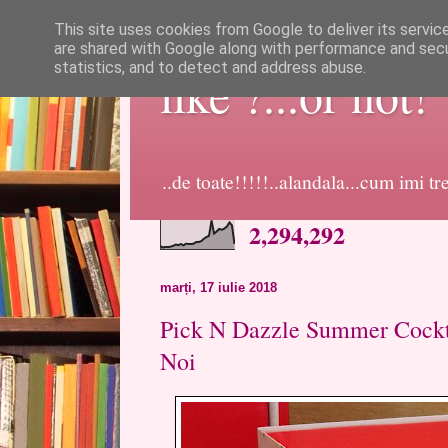
This site uses cookies from Google to deliver its servic
are shared with Google along with performance and secur
statistics, and to detect and address abuse.
like ?...or not!
..de toate!!!!!..alandala...cum imi t
2,294,292
marți, 17 iulie 2018
Pick N Dazzle Summer Cockta
Noi