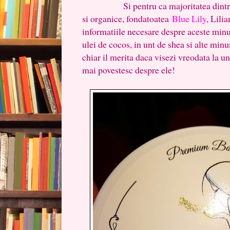
Si pentru ca majoritatea dintre no
si organice, fondatoatea
Blue Lily
, Lili
informatiile necesare despre aceste min
ulei de cocos, in unt de shea si alte minu
chiar il merita daca visezi vreodata la u
mai povestesc despre ele!