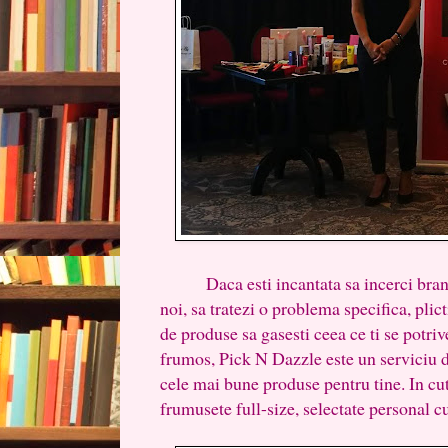
Daca esti incantata sa incerci brand
noi, sa tratezi o problema specifica, plict
de produse sa gasesti ceea ce ti se potriv
frumos, Pick N Dazzle este un serviciu d
cele mai bune produse pentru tine. In cu
frumusete full-size, selectate personal cu 