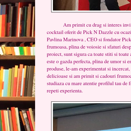
Am primit cu drag si interes invita
cocktail oferit de Pick N Dazzle cu ocazi
Pavlina Marinova , CEO si fondator Pick
frumoasa, plina de voiosie si sfaturi de
proiect, sunt sigura ca toate stiti si toate
este o gazda perfecta, plina de umor si 
produse, le-am experimentat si incercat,
delicioase si am primit si cadouri frumo
studiaza cu mare atentie profilul tau de f
repeti experienta.