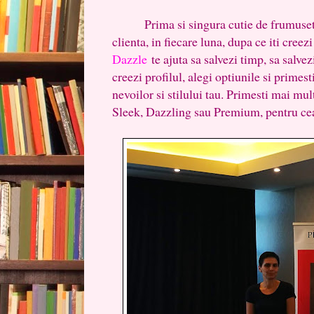
Prima si singura cutie de frumusete 
clienta, in fiecare luna, dupa ce iti cree
Dazzle
te ajuta sa salvezi timp, sa salvez
creezi profilul, alegi optiunile si primest
nevoilor si stilului tau. Primesti mai mul
Sleek, Dazzling sau Premium, pentru cea