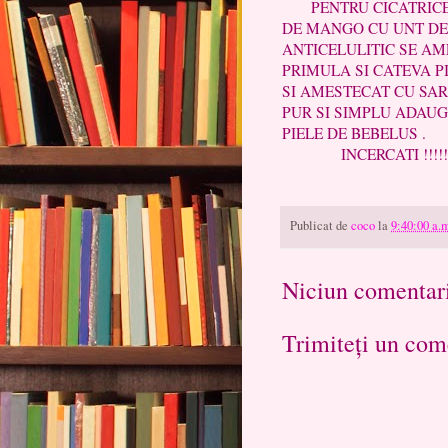
PENTRU CICATRICE P
DE MANGO CU UNT DE 
ANTICELULITIC SE A
PRIMULA SI CATEVA PI
SI AMESTECAT CU SAR
PUR SI SIMPLU ADAUG
PIELE DE BEBELUS .
INCERCATI !!!!!
GASI
Publicat de
coco
la
9:40:00 a.
Niciun comentar
Trimiteți un com