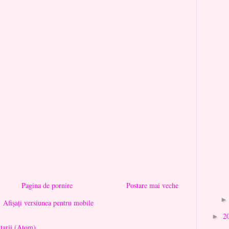
Pagina de pornire
Postare mai veche
Afișați versiunea pentru mobile
2
►
tarii (Atom)