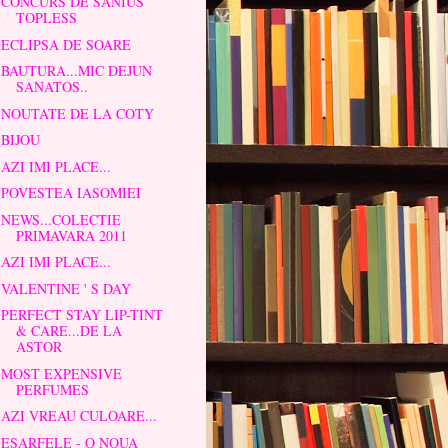
CONCURS DE SANIUS
TOPLESS
ECLIPSA DE SOARE
BAUTURA...MIC DEJUN
SANATOS..
NOUTATE DE LA COTY
BIJOU
AZI IMI PLACE...
POVESTEA IASOMIEI
NEWS...COLECTIE
PRIMAVARA 2011
AZI IMI PLACE...
VALENTINE ' S DAY
PERFECT STAY LIP-TINT
& CARE...DE LA
ASTOR
MOST EXPENSIVE
PERFUMES
AZI VREAU CULOARE...
ESARFELE - O NOUA