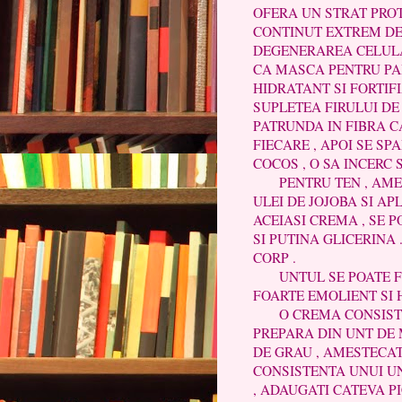
OFERA UN STRAT PROT
CONTINUT EXTREM DE 
DEGENERAREA CELULAR
CA MASCA PENTRU PAR
HIDRATANT SI FORTIF
SUPLETEA FIRULUI DE 
PATRUNDA IN FIBRA C
FIECARE , APOI SE SP
COCOS , O SA INCERC 
PENTRU TEN , AMEST
ULEI DE JOJOBA SI APL
ACEIASI CREMA , SE 
SI PUTINA GLICERINA 
CORP .
UNTUL SE POATE FOL
FOARTE EMOLIENT SI H
O CREMA CONSISTENT
PREPARA DIN UNT DE 
DE GRAU , AMESTECATE
CONSISTENTA UNUI U
, ADAUGATI CATEVA PI