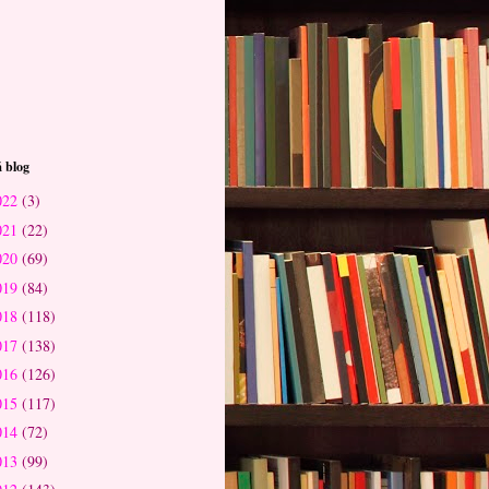
 blog
022
(3)
021
(22)
020
(69)
019
(84)
018
(118)
017
(138)
016
(126)
015
(117)
014
(72)
013
(99)