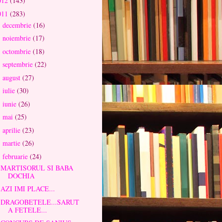
012
(143)
011
(283)
decembrie
(16)
►
noiembrie
(17)
►
octombrie
(18)
►
septembrie
(22)
►
august
(27)
►
iulie
(30)
►
iunie
(26)
►
mai
(25)
►
aprilie
(23)
►
martie
(26)
►
februarie
(24)
▼
MARTISORUL SI BABA
DOCHIA
AZI IMI PLACE...
DRAGOBETELE...SARUT
A FETELE...