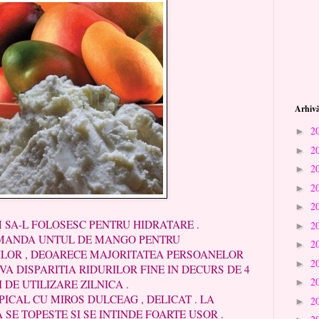
Arhivă
2
►
2
►
2
►
2
►
2
►
-L FOLOSESC PENTRU HIDRATARE .
2
►
MANDA UNTUL DE MANGO PENTRU
2
►
LOR , DEOARECE MAJORITATEA PERSOANELOR
2
►
VA DISPARITIA RIDURILOR FINE IN DECURS DE 4
2
►
DE UTILIZARE ZILNICA .
AL CU MIROS DULCEAG , DELICAT . LA
2
►
SE TOPESTE SI SE INTINDE FOARTE USOR .