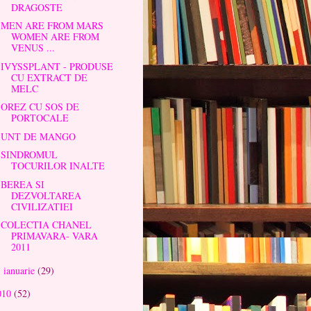
DRAGOSTE
MEN ARE FROM MARS
WOMEN ARE FROM
VENUS ...
IVYSSPLANT - PRODUSE
CU EXTRACT DE
MELC
OREZ CU SOS DE
PORTOCALE
UNT DE MANGO
SINDROMUL
TOCURILOR INALTE
BEREA SI
DEZVOLTAREA
CIVILIZATIEI
COLECTIA CHANEL
PRIMAVARA- VARA
2011
ianuarie
(29)
►
010
(52)