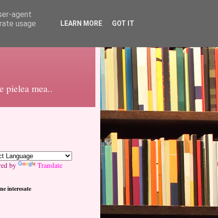
user-agent
erate usage
LEARN MORE
GOT IT
pe pielea mea..
red by
Translate
ne interesate