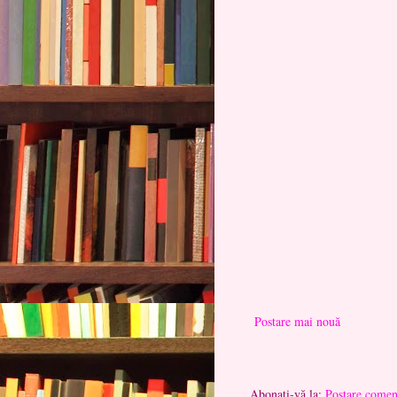
Postare mai nouă
Abonați-vă la:
Postare comen