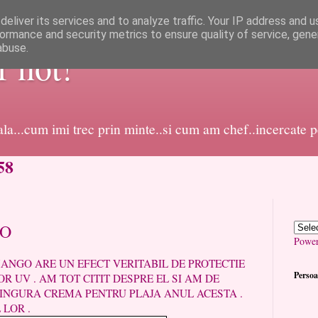
eliver its services and to analyze traffic. Your IP address and 
ormance and security metrics to ensure quality of service, gen
abuse.
or not!
dala...cum imi trec prin minte..si cum am chef..incercate 
58
GO
Powe
RE UN EFECT VERITABIL DE PROTECTIE
Persoa
R UV . AM TOT CITIT DESPRE EL SI AM DE
SINGURA CREMA PENTRU PLAJA ANUL ACESTA .
 LOR .