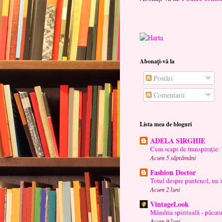
Abonați-vă la
Postări
Comentarii
Lista mea de bloguri
ADELA SIRGHIE
Cum scapi de transpira
Acum 5 săptămâni
Fashion Doctor
Totul despre pantenol, un 
Acum 2 luni
VintageLook
Mândria spirituală - păcatu
Acum 9 luni