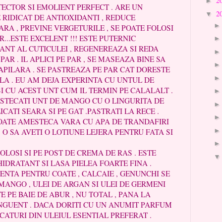
2
►
ECTOR SI EMOLIENT PERFECT . ARE UN
2
▼
RIDICAT DE ANTIOXIDANTI , REDUCE
A , PREVINE VERGETURILE , SE POATE FOLOSI
...ESTE EXCELENT !!! ESTE PUTERNIC
IANT AL CUTICULEI , REGENEREAZA SI REDA
PAR . IL APLICI PE PAR , SE MASEAZA BINE SA
APILARA . SE PASTREAZA PE PAR CAT DORESTE
ALA . EU AM DEJA EXPERINTA CU UNTUL DE
SI CU ACEST UNT CUM IL TERMIN PE CALALALT .
ECATI UNT DE MANGO CU O LINGURITA DE
ICATI SEARA SI PE GAT .PASTRATI LA RECE .
POATE AMESTECA VARA CU APA DE TRANDAFIRI
. O SA AVETI O LOTIUNE LEJERA PENTRU FATA SI
OSI SI PE POST DE CREMA DE RAS . ESTE
IDRATANT SI LASA PIELEA FOARTE FINA .
A PENTRU COATE , CALCAIE , GENUNCHI SE
MANGO , ULEI DE ARGAN SI ULEI DE GERMENI
 PE BAIE DE ABUR , NU TOTAL , PANA LA
NGUENT . DACA DORITI CU UN ANUMIT PARFUM
CATURI DIN ULEIUL ESENTIAL PREFERAT .