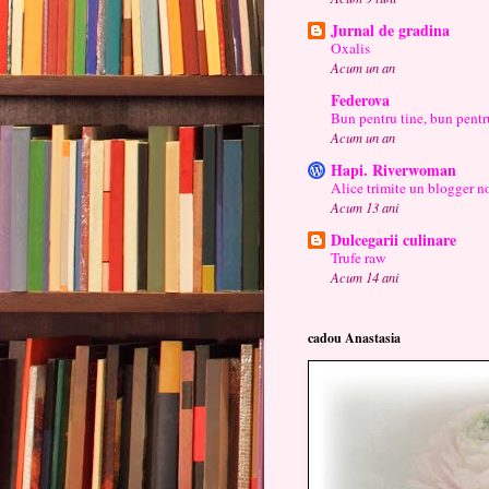
Jurnal de gradina
Oxalis
Acum un an
Federova
Bun pentru tine, bun pentr
Acum un an
Hapi. Riverwoman
Alice trimite un blogger no
Acum 13 ani
Dulcegarii culinare
Trufe raw
Acum 14 ani
cadou Anastasia