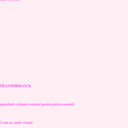
ție: TRANSPIRBLOCK
ingredient calmant esențial pentru pielea noastră
l care se crede virtute