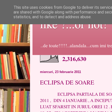
This site uses cookies from Google to deliver its servic
are shared with Google along with performance and secur
statistics, and to detect and address abuse.
like ?...or not!
..de toate!!!!!..alandala...cum imi t
2,316,630
miercuri, 23 februarie 2011
ECLIPSA DE SOARE
ECLIPSA PARTIALA DE SOARE
2011 , DIN 4 IANUARIE , A INCEPU
LUAT SFARSIT IN JURUL OREI 12 