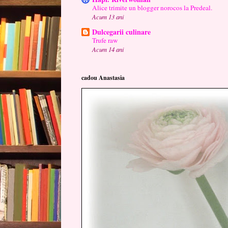
Alice trimite un blogger norocos la Predeal.
Acum 13 ani
Dulcegarii culinare
Trufe raw
Acum 14 ani
cadou Anastasia