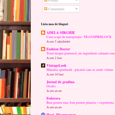
Postări
Comentarii
Lista mea de bloguri
ADELA SIRGHIE
Cum scapi de transpirație: TRANSPIRBLOCK
Acum 5 săptămâni
Fashion Doctor
Totul despre pantenol, un ingredient calmant esen
Acum 2 luni
VintageLook
Mândria spirituală - păcatul care se crede virtute
Acum 10 luni
Jurnal de gradina
Oxalis
Acum un an
Federova
Bun pentru tine, bun pentru planeta ~ experienta
Acum un an
Hapi. Riverwoman