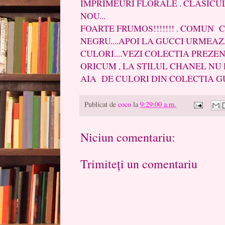
IMPRIMEURI FLORALE . CLASICUL
NOU...
FOARTE FRUMOS!!!!!!! . COMUN 
NEGRU....APOI LA GUCCI URMEA
CULORI....VEZI COLECTIA PREZEN
ORICUM , LA STILUL CHANEL NU
AIA DE CULORI DIN COLECTIA GUCC
Publicat de
coco
la
9:29:00 a.m.
Niciun comentariu:
Trimiteți un comentariu