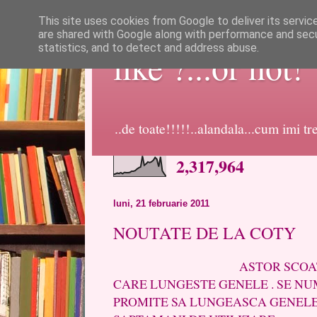
This site uses cookies from Google to deliver its servic
are shared with Google along with performance and secur
statistics, and to detect and address abuse.
like ?...or not!
..de toate!!!!!..alandala...cum imi t
2,317,964
luni, 21 februarie 2011
NOUTATE DE LA COTY
ASTOR SCOATE PE P
CARE LUNGESTE GENELE . SE NU
PROMITE SA LUNGEASCA GENELE 