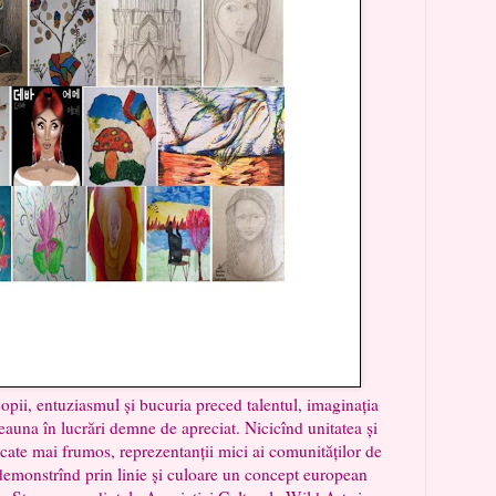
copii, entuziasmul și bucuria preced talentul, imaginația
eauna în lucrări demne de apreciat. Nicicînd unitatea și
rcate mai frumos, reprezentanții mici ai comunităților de
 demonstrînd prin linie și culoare un concept european