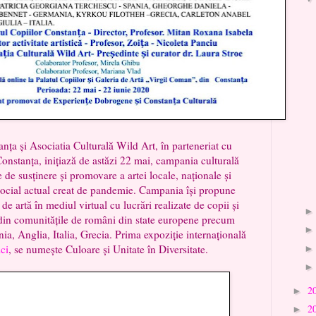
nța și Asociatia Culturală Wild Art, în parteneriat cu
onstanța, inițiază de astăzi 22 mai, campania culturală
e susținere și promovare a artei locale, naționale și
social actual creat de pandemie. Campania își propune
de artă în mediul virtual cu lucrări realizate de copii și
 din comunitățile de români din state europene precum
a, Anglia, Italia, Grecia. Prima expoziție internațională
ici
, se numește Culoare și Unitate în Diversitate.
2
►
2
►