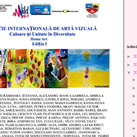
Arhivă
2
►
2
►
2
▼