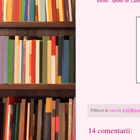
istoric'' spune dr. Lau
Publicat de
coco
la
4:10:00 p.
14 comentarii: