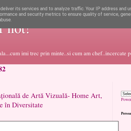
eliver its services and to analyze traffic. Your IP address and 
ormance and security metrics to ensure quality of service, gen
abuse.
or not!
dala...cum imi trec prin minte..si cum am chef..incercate 
82
ațională de Artă Vizuală- Home Art,
Powe
e în Diversitate
Persoa