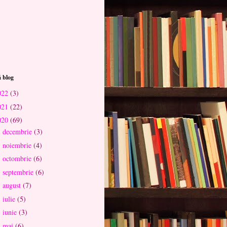
 blog
022
(3)
021
(22)
020
(69)
decembrie
(3)
►
noiembrie
(4)
►
octombrie
(6)
►
septembrie
(6)
►
august
(7)
►
iulie
(5)
►
iunie
(3)
►
mai
(6)
▼