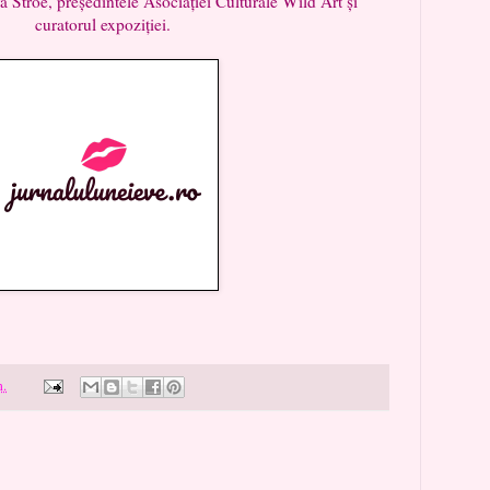
ra Stroe, președintele Asociației Culturale Wild Art și
curatorul expoziției.
m.