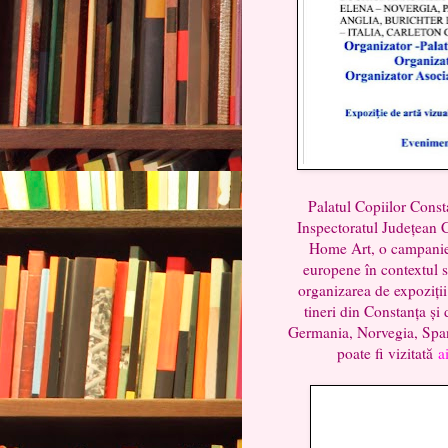
Palatul Copiilor Consta
Inspectoratul Județean C
Home Art, o campanie d
europene în contextul 
organizarea de expoziții 
tineri din Constanța și
Germania, Norvegia, Spani
poate fi vizitată
a