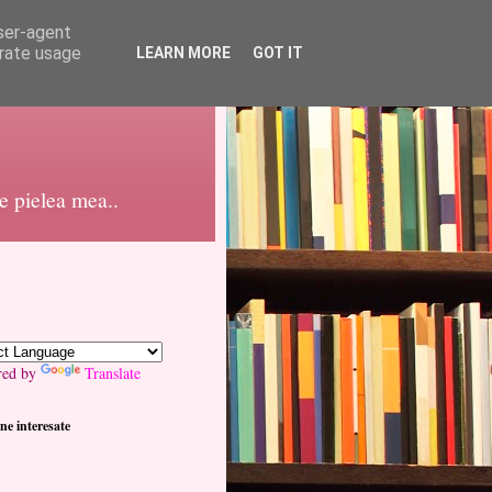
user-agent
erate usage
LEARN MORE
GOT IT
pe pielea mea..
red by
Translate
ne interesate