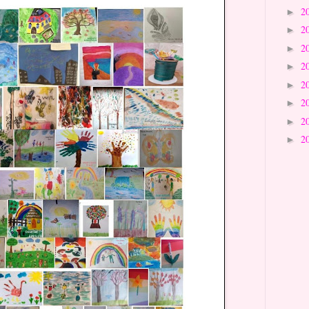
2
►
2
►
2
►
2
►
2
►
2
►
2
►
2
►