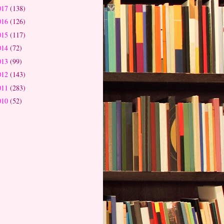
017
(138)
016
(126)
015
(117)
014
(72)
013
(99)
012
(143)
011
(283)
010
(52)