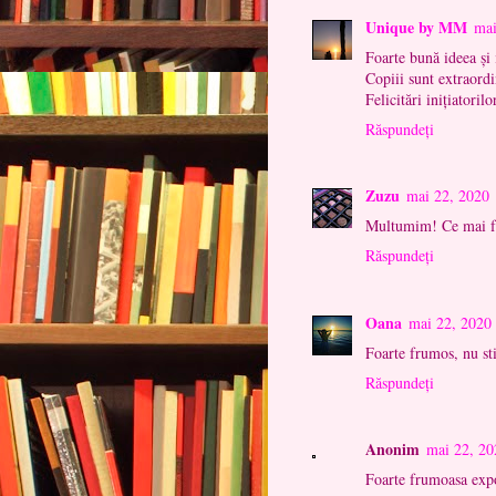
Unique by MM
mai
Foarte bună ideea și 
Copiii sunt extraordi
Felicitări inițiatorilo
Răspundeți
Zuzu
mai 22, 2020
Multumim! Ce mai f
Răspundeți
Oana
mai 22, 2020
Foarte frumos, nu st
Răspundeți
Anonim
mai 22, 20
Foarte frumoasa expoz