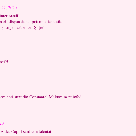
 22, 2020
interesantă!
nari, dispun de un potențial fantastic.
r și organizatorilor! Și ție!
aci?!
iam desi sunt din Constanta! Multumim pt info!
20
itia. Copiii sunt tare talentati.