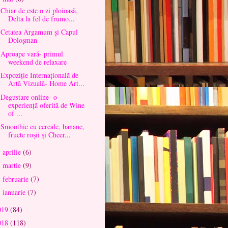
Chiar de este o zi ploioasă,
Delta la fel de frumo...
Cetatea Argamum și Capul
Doloșman
Aproape vară- primul
weekend de relaxare
Expoziție Internațională de
Artă Vizuală- Home Art...
Degustare online- o
experiență oferită de Wine
of ...
Smoothie cu cereale, banane,
fructe roșii și Cheer...
aprilie
(6)
►
martie
(9)
►
februarie
(7)
►
ianuarie
(7)
►
019
(84)
018
(118)