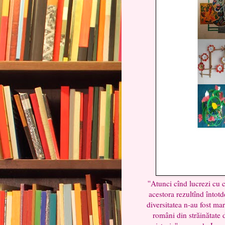
''Atunci cînd lucrezi cu 
acestora rezultînd întotd
diversitatea n-au fost ma
români din străinătate