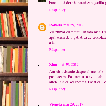
bunatati si doar bunatati care gadila 
Răspundeți
Rokolla
mai 29, 2017
Vii numai cu tentatii in fata mea. C
agat acum de o patratica de ciocolat
a ta
Răspundeți
Zina
mai 29, 2017
Am citit destule despre alimentele ra
până acum. Postarea ta a avut calita
altele, așa că voi încerca. Păcat că 
Răspundeți
Vienela
mai 29, 2017