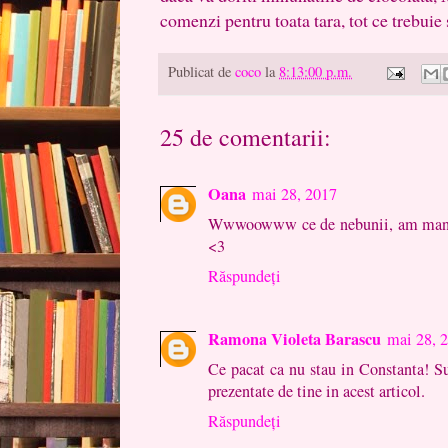
comenzi pentru toata tara, tot ce trebuie 
Publicat de
coco
la
8:13:00 p.m.
25 de comentarii:
Oana
mai 28, 2017
Wwwoowww ce de nebunii, am manca
<3
Răspundeți
Ramona Violeta Barascu
mai 28, 
Ce pacat ca nu stau in Constanta! Su
prezentate de tine in acest articol.
Răspundeți