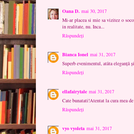
Oana D.
mai 30, 2017
Mi-ar placea si mie sa vizitez o soco
in realitate, nu. Inca...
Răspundeți
Bianca Ionel
mai 31, 2017
Superb evenimentul, atâta eleganță și 
Răspundeți
ellafairytale
mai 31, 2017
Cate bunatati!Atentat la cura mea de 
Răspundeți
vyo vyoleta
mai 31, 2017