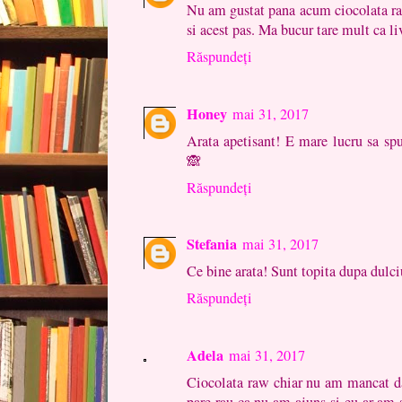
Nu am gustat pana acum ciocolata raw
si acest pas. Ma bucur tare mult ca liv
Răspundeți
Honey
mai 31, 2017
Arata apetisant! E mare lucru sa sp
🙈
Răspundeți
Stefania
mai 31, 2017
Ce bine arata! Sunt topita dupa dulciu
Răspundeți
Adela
mai 31, 2017
Ciocolata raw chiar nu am mancat d
pare rau ca nu am ajuns si eu ar am 