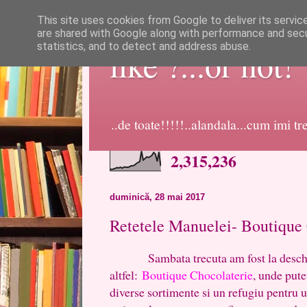
This site uses cookies from Google to deliver its servic
are shared with Google along with performance and secur
statistics, and to detect and address abuse.
like ?...or not!
..de toate!!!!!..alandala...cum imi t
2,315,236
duminică, 28 mai 2017
Retetele Manuelei- Boutique 
Sambata trecuta am fost la deschide
altfel:
Boutique Chocolaterie
, unde pute
diverse sortimente si un refugiu pentru un