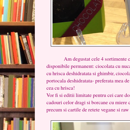
Am degustat cele 4 sortimente care 
disponibile permanent: ciocolata cu nuc
cu hrisca deshidratata si ghimbir, ciocol
portocala deshidratata- preferata mea de
cea cu hrisca!
Vor fi si editii limitate pentru cei care d
cadouri celor dragi si borcane cu miere 
precum si cartile de retete vegane si ra