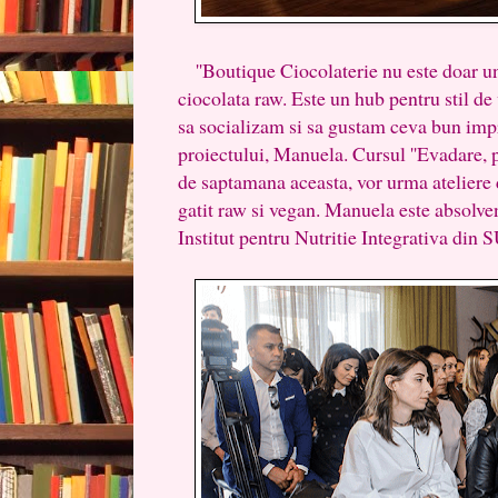
''Boutique Ciocolaterie nu este doar un
ciocolata raw. Este un hub pentru stil de
sa socializam si sa gustam ceva bun impr
proiectului, Manuela. Cursul ''Evadare, pi
de saptamana aceasta, vor urma ateliere d
gatit raw si vegan. Manuela este absolven
Institut pentru Nutritie Integrativa din 