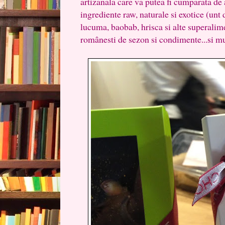
artizanala care va putea fi cumparata de 
ingrediente raw, naturale si exotice (unt
lucuma, baobab, hrisca si alte superalim
românesti de sezon si condimente...si mu