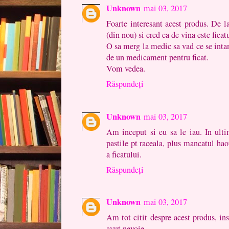
Unknown
mai 03, 2017
Foarte interesant acest produs. De 
(din nou) si cred ca de vina este ficatu
O sa merg la medic sa vad ce se intam
de un medicament pentru ficat.
Vom vedea.
Răspundeți
Unknown
mai 03, 2017
Am inceput si eu sa le iau. In ult
pastile pt raceala, plus mancatul hao
a ficatului.
Răspundeți
Unknown
mai 03, 2017
Am tot citit despre acest produs, in
avut nevoie.