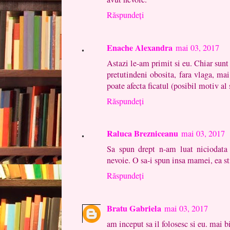
Răspundeți
Enache Alexandra
mai 03, 2017
Astazi le-am primit si eu. Chiar sunt
pretutindeni obosita, fara vlaga, ma
poate afecta ficatul (posibil motiv al s
Răspundeți
Raluca Brezniceanu
mai 03, 2017
Sa spun drept n-am luat niciodata
nevoie. O sa-i spun insa mamei, ea sti
Răspundeți
Bratu Gabriela
mai 03, 2017
am inceput sa il folosesc si eu. mai b