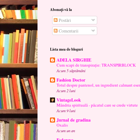
Abonați-vă la
Postări
Comentarii
Lista mea de bloguri
ADELA SIRGHIE
Cum scapi de transpirație: TRANSPIRBLOCK
Acum 5 săptămâni
Fashion Doctor
Totul despre pantenol, un ingredient calmant esen
Acum 2 luni
VintageLook
Mândria spirituală - păcatul care se crede virtute
Acum 9 luni
Jurnal de gradina
Oxalis
Acum un an
Federova