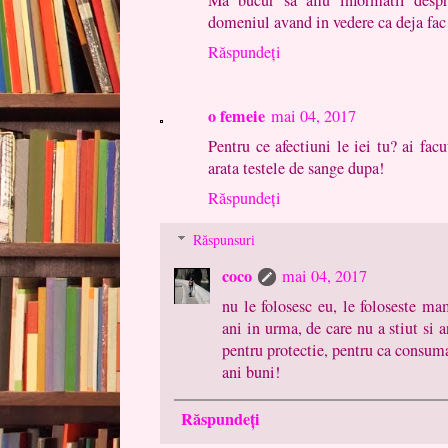
Ma bucur sa aflu informatii despr
domeniul avand in vedere ca deja fac 
Răspundeți
o femeie
mai 04, 2017
Pentru ce afectiuni le iei tu? ai fa
arata testele de sange dupa!
Răspundeți
Răspunsuri
coco
mai 04, 2017
nu le folosesc eu, le foloseste ma
ani in urma, de care nu a stiut si ar
pentru protectie, pentru ca consum
ani buni!
Răspundeți