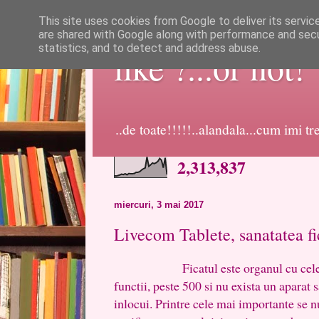
This site uses cookies from Google to deliver its servic
are shared with Google along with performance and secur
statistics, and to detect and address abuse.
like ?...or not!
..de toate!!!!!..alandala...cum imi t
2,313,837
miercuri, 3 mai 2017
Livecom Tablete, sanatatea fi
Ficatul este organul cu cele mai 
functii, peste 500 si nu exista un aparat 
inlocui. Printre cele mai importante se n