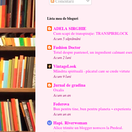
Comentarii
Lista mea de bloguri
ADELA SIRGHIE
Cum scapi de transpirație: TRANSPIRBLOCK
Acum 5 săptămâni
Fashion Doctor
Totul despre pantenol, un ingredient calmant esen
Acum 2 luni
VintageLook
Mândria spirituală - păcatul care se crede virtute
Acum 9 luni
Jurnal de gradina
Oxalis
Acum un an
Federova
Bun pentru tine, bun pentru planeta ~ experienta
Acum un an
Hapi. Riverwoman
Alice trimite un blogger norocos la Predeal.