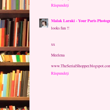
Răspundeți
Malak Laraki - Your Paris Photo
looks fun !!
xx
Meelena
www.TheSerialShopper.blogspot.co
Răspundeți