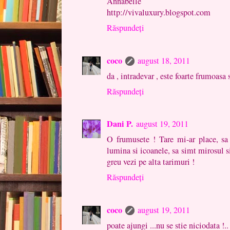
Annabelle
http://vivaluxury.blogspot.com
Răspundeți
coco
august 18, 2011
da , intradevar , este foarte frumoasa
Răspundeți
Dani P.
august 19, 2011
O frumusete ! Tare mi-ar place, sa i
lumina si icoanele, sa simt mirosul si
greu vezi pe alta tarimuri !
Răspundeți
coco
august 19, 2011
poate ajungi ...nu se stie niciodata !