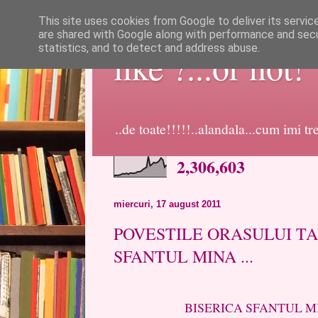
This site uses cookies from Google to deliver its servic
are shared with Google along with performance and secur
statistics, and to detect and address abuse.
like ?...or not!
..de toate!!!!!..alandala...cum imi t
2,306,603
miercuri, 17 august 2011
POVESTILE ORASULUI TAU
SFANTUL MINA ...
BISERICA SFANTUL MINA ,