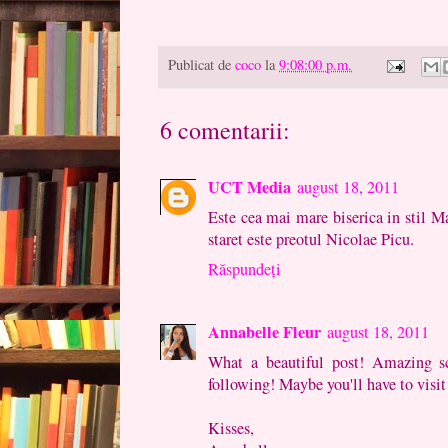
Publicat de
coco
la
9:08:00 p.m.
6 comentarii:
UCT Media
august 18, 2011
Este cea mai mare biserica in stil 
staret este preotul Nicolae Picu.
Răspundeți
Annabelle Fleur
august 18, 2011
What a beautiful post! Amazing s
following! Maybe you'll have to visi
Kisses,