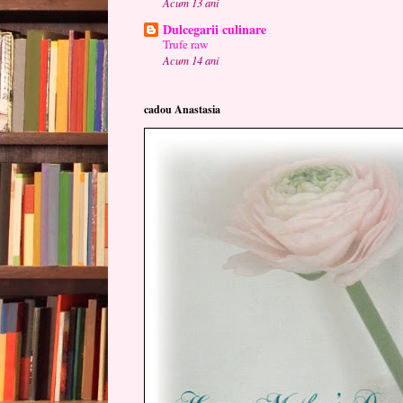
Acum 13 ani
Dulcegarii culinare
Trufe raw
Acum 14 ani
cadou Anastasia