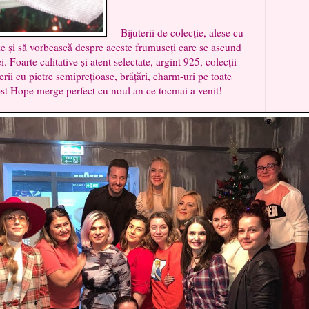
Bijuterii de colecție, alese cu
ze și să vorbească despre aceste frumuseți care se ascund
i. Foarte calitative și atent selectate, argint 925, colecții
erii cu pietre semiprețioase, brățări, charm-uri pe toate
est Hope merge perfect cu noul an ce tocmai a venit!