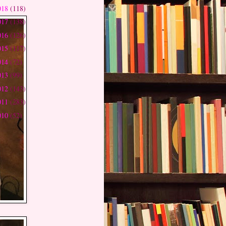
018
(118)
017
(138)
016
(126)
015
(117)
014
(72)
013
(99)
012
(143)
011
(283)
010
(52)