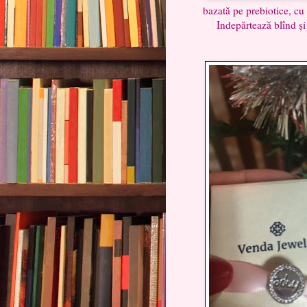
bazată pe prebiotice, cu 
Indepărtează blînd și 