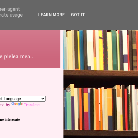
user-agent
erate usage
LEARN MORE
GOT IT
pe pielea mea..
red by
Translate
ne interesate