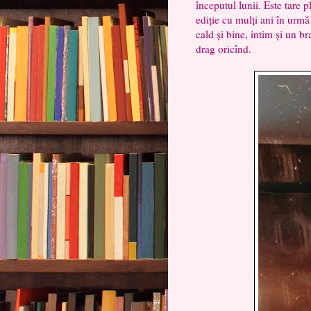
începutul lunii. Este tare 
ediție cu mulți ani în urmă
cald și bine, intim și un b
drag oricînd.