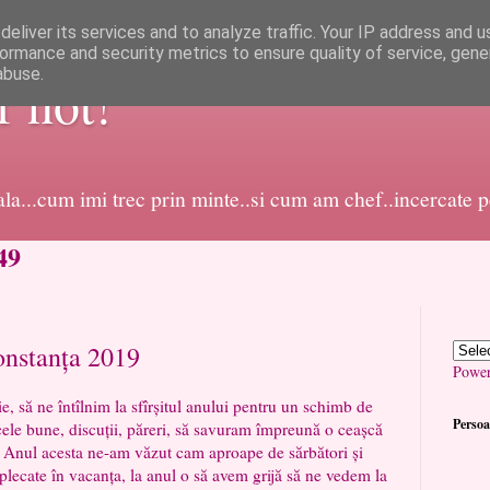
eliver its services and to analyze traffic. Your IP address and 
ormance and security metrics to ensure quality of service, gen
abuse.
or not!
dala...cum imi trec prin minte..si cum am chef..incercate 
49
onstanța 2019
Powe
 ne întîlnim la sfîrșitul anului pentru un schimb de
Persoa
cele bune, discuții, păreri, să savuram împreună o ceașcă
e. Anul acesta ne-am văzut cam aproape de sărbători și
plecate în vacanța, la anul o să avem grijă să ne vedem la