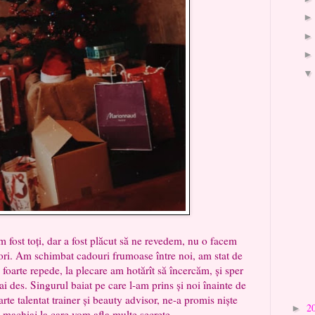
 toți, dar a fost plăcut să ne revedem, nu o facem
ori. Am schimbat cadouri frumoase între noi, am stat de
foarte repede, la plecare am hotărît să încercăm, și sper
 des. Singurul baiat pe care l-am prins și noi înainte de
rte talentat trainer și beauty advisor, ne-a promis niște
2
►
e machiaj la care vom afla multe secrete.