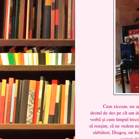
Cum ziceam, nu am fost
destul de des pe cît am d
vorbă și cum timpul trece 
să reușim, să ne vedem mai
sărbători, Dragoș, un foa
sesiuni d