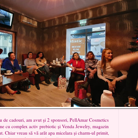
ru de cadouri, am avut și 2 sponsori, PellAmar Cosmetics
e cu complex activ prebiotic și Venda Jewelry, magazin
int. Chiar vreau să vă arăt apa micelara și charm-ul primit,