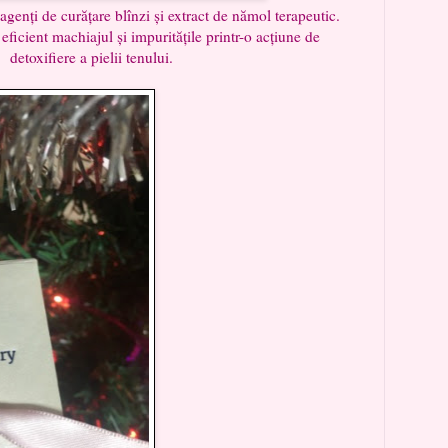
agenți de curățare blînzi și extract de nămol terapeutic.
eficient machiajul și impuritățile printr-o acțiune de
detoxifiere a pielii tenului.