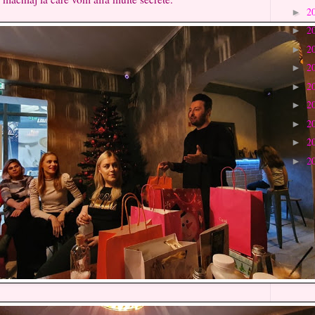
2
►
2
►
2
►
2
►
2
►
2
►
2
►
2
►
2
►