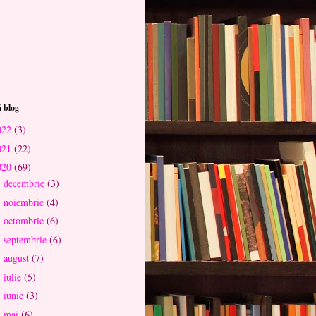
 blog
022
(3)
021
(22)
020
(69)
decembrie
(3)
►
noiembrie
(4)
►
octombrie
(6)
►
septembrie
(6)
►
august
(7)
►
iulie
(5)
►
iunie
(3)
►
mai
(6)
►