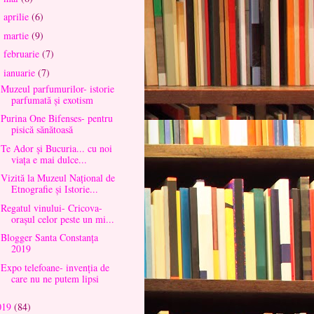
aprilie
(6)
►
martie
(9)
►
februarie
(7)
►
ianuarie
(7)
▼
Muzeul parfumurilor- istorie
parfumată și exotism
Purina One Bifenses- pentru
pisică sănătoasă
Te Ador și Bucuria... cu noi
viața e mai dulce...
Vizită la Muzeul Național de
Etnografie și Istorie...
Regatul vinului- Cricova-
orașul celor peste un mi...
Blogger Santa Constanța
2019
Expo telefoane- invenția de
care nu ne putem lipsi
019
(84)