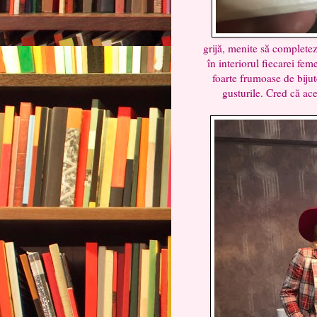
grijă, menite să complete
în interiorul fiecarei feme
foarte frumoase de bijut
gusturile. Cred că ac