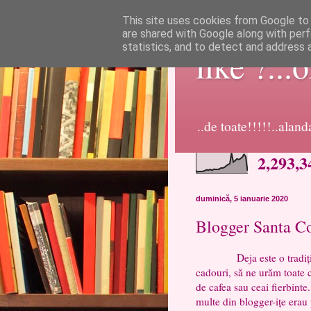
This site uses cookies from Google to d
are shared with Google along with perf
statistics, and to detect and address 
like ?...
..de toate!!!!!..alan
2,293,3
duminică, 5 ianuarie 2020
Blogger Santa C
Deja este o tradiție, să
cadouri, să ne urăm toate 
de cafea sau ceai fierbint
multe din blogger-ițe erau 