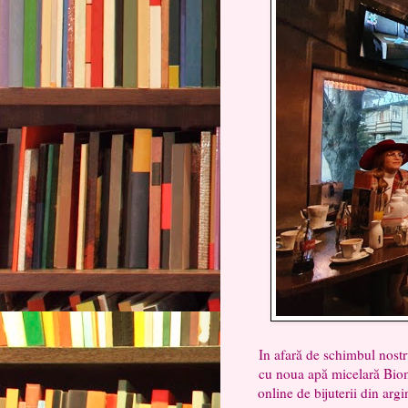
In afară de schimbul nost
cu noua apă micelară Biom
online de bijuterii din arg