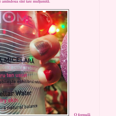
e amîndoua sînt tare mulțumită.
O formulă