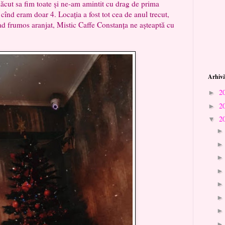
plăcut sa fim toate și ne-am amintit cu drag de prima
 cînd eram doar 4. Locația a fost tot cea de anul trecut,
rad frumos aranjat, Mistic Caffe Constanța ne așteaptă cu
Arhivă
2
►
2
►
2
▼