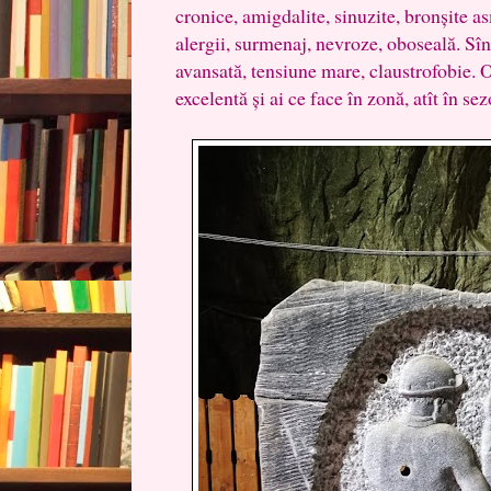
cronice, amigdalite, sinuzite, bronșite a
alergii, surmenaj, nevroze, oboseală. Sînt
avansată, tensiune mare, claustrofobie. O
excelentă și ai ce face în zonă, atît în sez