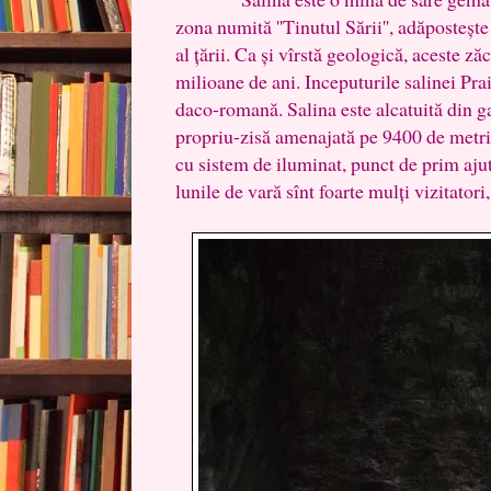
zona numită ''Tinutul Sării'', adăposteșt
al țării. Ca și vîrstă geologică, aceste 
milioane de ani. Inceputurile salinei Pra
daco-romană. Salina este alcatuită din ga
propriu-zisă amenajată pe 9400 de metri p
cu sistem de iluminat, punct de prim ajuto
lunile de vară sînt foarte mulți vizitatori