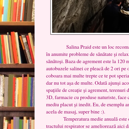
Salina Praid este un loc recomandat
în anumite probleme de sănătate și relax
sănătoși. Baza de agrement este la 120 m
autobuzele salinei ce pleacă de 2 ori pe 
coboara mai multe trepte ce te pot speria, 
dar nu tot așa de multe. Odată ajunși aco
spațiile de creație și agrement, terenuri
3D, farmacie cu produse naturiste, face 
mediu placut și inedit. Eu, de exemplu am
acela de masaj, super bine :).
Temperatura medie anuală este de 1
tractului respirator se ameliorează aici da