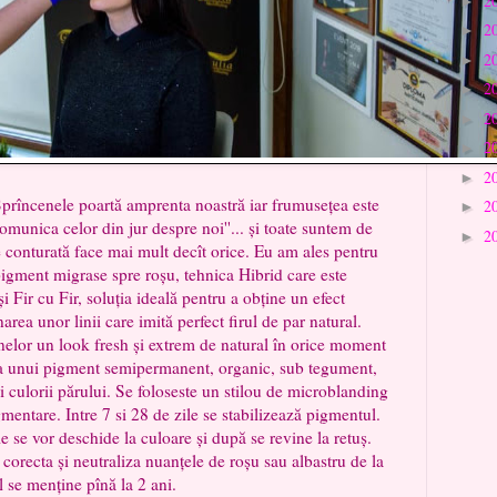
2
►
2
►
2
►
2
►
2
►
2
►
2
►
cenele poartă amprenta noastră iar frumusețea este
2
►
omunica celor din jur despre noi''... și toate suntem de
2
►
 conturată face mai mult decît orice. Eu am ales pentru
igment migrase spre roșu, tehnica Hibrid care este
 Fir cu Fir, soluția ideală pentru a obține un efect
area unor linii care imită perfect firul de par natural.
elor un look fresh și extrem de natural în orice moment
rția unui pigment semipermanent, organic, sub tegument,
 și culorii părului. Se foloseste un stilou de microblanding
mentare. Intre 7 si 28 de zile se stabilizează pigmentul.
le se vor deschide la culoare și după se revine la retuș.
 corecta și neutraliza nuanțele de roșu sau albastru de la
l se menține pînă la 2 ani.