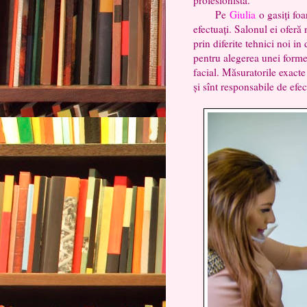
Pe
Giulia
o gasiți foa
efectuați. Salonul ei ofer
prin diferite tehnici noi i
pentru alegerea unei forme
facial. Măsuratorile exacte
și sînt responsabile de efec