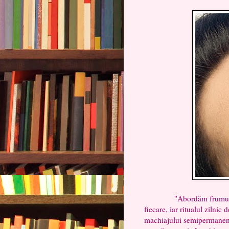
''Abordăm frumusețea p
fiecare, iar ritualul zilnic
machiajului semipermanent 