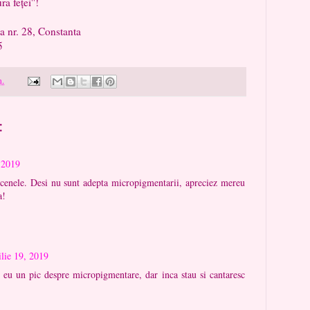
a feței''!
. 28, Constanta
5
m.
:
, 2019
cenele. Desi nu sunt adepta micropigmentarii, apreciez mereu
a!
ilie 19, 2019
eu un pic despre micropigmentare, dar inca stau si cantaresc