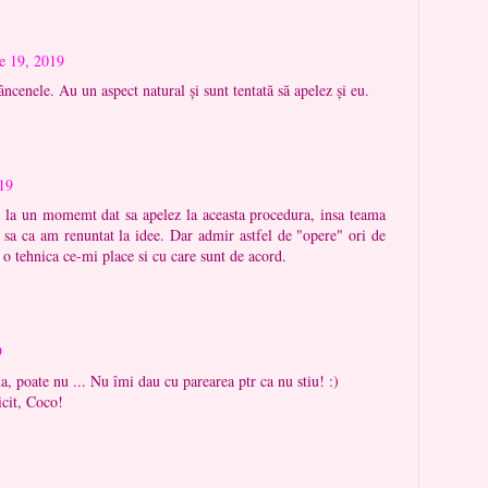
ie 19, 2019
âncenele. Au un aspect natural și sunt tentată să apelez și eu.
019
a la un momemt dat sa apelez la aceasta procedura, insa teama
 sa ca am renuntat la idee. Dar admir astfel de "opere" ori de
 o tehnica ce-mi place si cu care sunt de acord.
9
a, poate nu ... Nu îmi dau cu parearea ptr ca nu stiu! :)
icit, Coco!