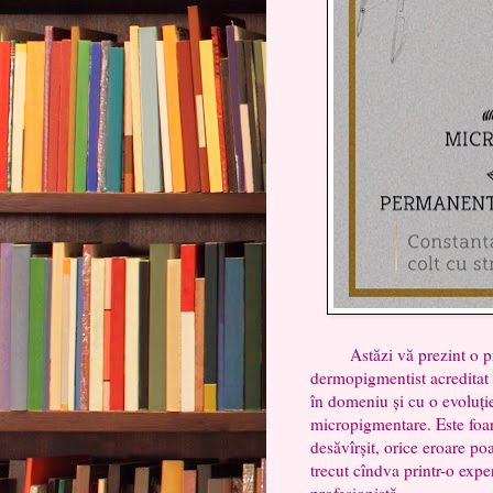
Astăzi vă prezint o profe
dermopigmentist acreditat 
în domeniu și cu o evoluț
micropigmentare. Este foar
desăvîrșit, orice eroare po
trecut cîndva printr-o expe
profesionistă.