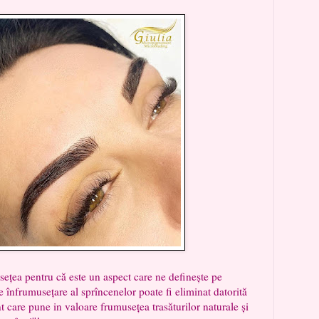
entru că este un aspect care ne definește pe
 de înfrumusețare al sprîncenelor poate fi eliminat datorită
care pune in valoare frumusețea trasăturilor naturale și