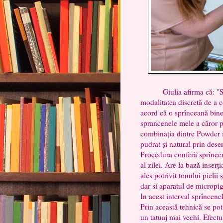
Giulia afirma că: "Sprîn
modalitatea discretă de a c
acord că o sprînceană bine
sprancenele mele a căror p
combinația dintre Powder și
pudrat și natural prin desen
Procedura conferă sprîncen
al zilei. Are la bază inse
ales potrivit tonului pielii
dar si aparatul de micropig
In acest interval sprîncene
Prin această tehnică se pot
un tatuaj mai vechi. Efectu