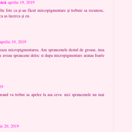
eică
aprilie 19, 2019
e fete ca și-au făcut mircopigmentare și trebuie sa recunosc,
ca as încerca și eu.
aprilie 19, 2019
eaza micropigmentarea. Am sprancenele destul de groase, insa
u aveau sprancene deloc si dupa micropigmentare aratau foarte
19
rand va trebui sa apelez la asa ceva- nici sprancenele nu mai
lie 20, 2019