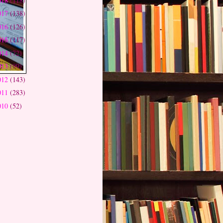
018
(118)
017
(138)
016
(126)
015
(117)
014
(72)
013
(99)
012
(143)
011
(283)
010
(52)