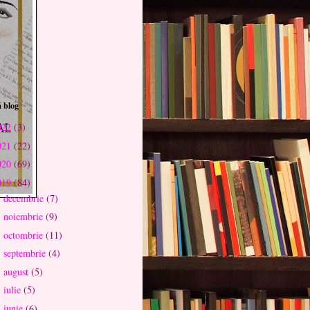
 blog
022
(3)
021
(22)
020
(69)
019
(84)
decembrie
(7)
►
noiembrie
(9)
►
octombrie
(11)
►
septembrie
(4)
►
august
(5)
►
iulie
(5)
►
iunie
(6)
►