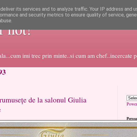
eliver its services and to analyze traffic. Your IP address and 
ormance and security metrics to ensure quality of service, gen
abuse.
or not!
dala...cum imi trec prin minte..si cum am chef..incercate 
93
frumusețe de la salonul Giulia
Powe
e
Persoa