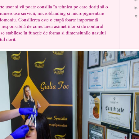
rte usor si vă poate consilia în tehnica pe care doriți să o
ă numeroase servicii, microblanding și micropigmentare
n domeniu. Consilierea este o etapă foarte importantă
 responsabilă de corectarea asimetriilor si de conturul
 se stabilesc în funcție de forma si dimensiunile nasului
tul dorit.