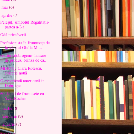
mai
(6)
►
aprilie
(7)
▼
Peleșul, simbolul Regalității-
partea a-I-a
Odă primăverii
Profesionista în frumusețe de
la salonul Giulia Mi...
Gusturi dobrogene- lansare
de produs, brînza de ca...
MIAU by Clara Rotescu,
colecție nouă
O experientă americană in
Dobrogea
60 de ani de frumusete cu
Yves Rocher
martie
(8)
►
februarie
(9)
►
ianuarie
(7)
►