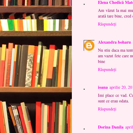
Elena Chedică Mat
Am văzut la mai mult
arată tare bine, cred 
Răspundeți
Alexandra boharu
Nu stiu daca ma tent
am vazut fete care n
bine
Răspundeți
ioana
aprilie 20, 20
Imi place ce vad. Cu
sunt ce erau odata.
Răspundeți
Dorina Danila
apri