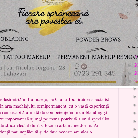
Arhivă
2
►
2
►
2
►
2
▼
sionistă în frumusețe, pe Giulia Toc- trainer specialist
în arta machiajului semipermanent, cu o vastă experiență
ie remarcabilă urmată de competențe în microblanding și
te important să ajungi pe mana potrivită a unui specialist
ate strica efectul dorit si tocmai asta nu ne dorim. Am
riență mai neplăcută și de data aceasta am ales o