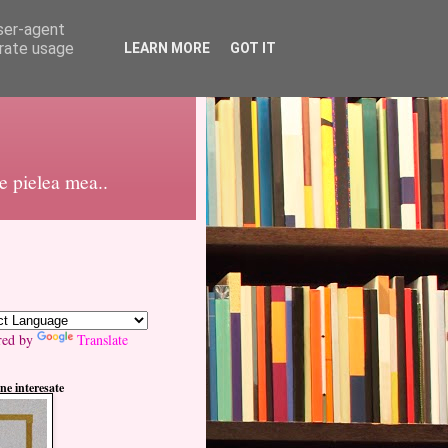
user-agent
erate usage
LEARN MORE
GOT IT
pe pielea mea..
red by
Translate
ne interesate