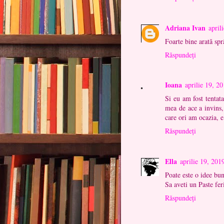
Adriana Ivan
april
Foarte bine arată spr
Răspundeți
Ioana
aprilie 19, 2
Si eu am fost tentat
mea de ace a invins,
care ori am ocazia, e
Răspundeți
Ella
aprilie 19, 201
Poate este o idee bun
Sa aveti un Paste fer
Răspundeți