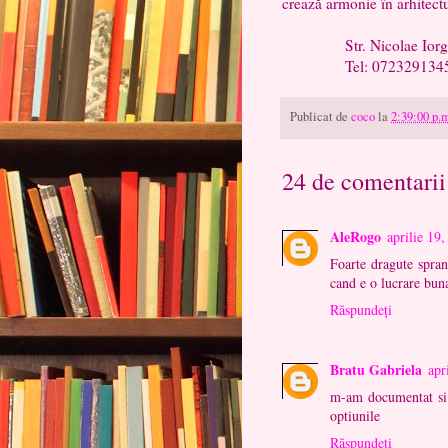
crează armonie în arhitectur
Str. Nicolae Iorga nr
Tel: 072329134
Publicat de
coco
la
2:39:00 p.
24 de comentarii
AleRogo
aprilie 19
Foarte dragute spran
cand e o lucrare bun
Răspundeți
Bratu Gabriela
apr
m-am documentat si 
optiunile
Răspundeți