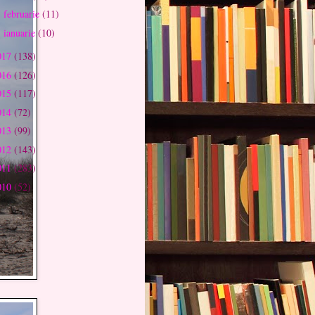
februarie
(11)
►
ianuarie
(10)
►
017
(138)
016
(126)
015
(117)
014
(72)
013
(99)
012
(143)
011
(283)
010
(52)