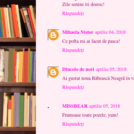
Zile senine iti doresc!
Răspundeți
Mihaela Nistor
aprilie 04, 2018
Ce pofta mi-ai facut de pasca!
Răspundeți
Dincolo de nori
aprilie 05, 2018
Ai gustat noua Băbească Neagră în va
Răspundeți
MISSBEAR
aprilie 05, 2018
Frumoase toate pozele, yum!
Răspundeți