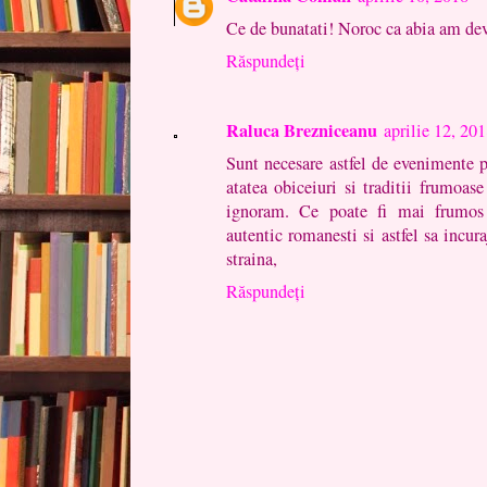
Ce de bunatati! Noroc ca abia am dev
Răspundeți
Raluca Brezniceanu
aprilie 12, 20
Sunt necesare astfel de evenimente p
atatea obiceiuri si traditii frumoas
ignoram. Ce poate fi mai frumos
autentic romanesti si astfel sa incu
straina,
Răspundeți