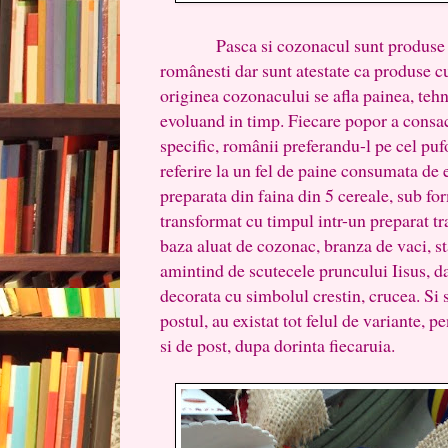
Pasca si cozonacul sunt produse repr
românesti dar sunt atestate ca produse cu
originea cozonacului se afla painea, tehn
evoluand in timp. Fiecare popor a consac
specific, românii preferandu-l pe cel puf
referire la un fel de paine consumata de 
preparata din faina din 5 cereale, sub fo
transformat cu timpul intr-un preparat tr
baza aluat de cozonac, branza de vaci, st
amintind de scutecele pruncului Iisus, d
decorata cu simbolul crestin, crucea. Si
postul, au existat tot felul de variante, p
si de post, dupa dorinta fiecaruia.