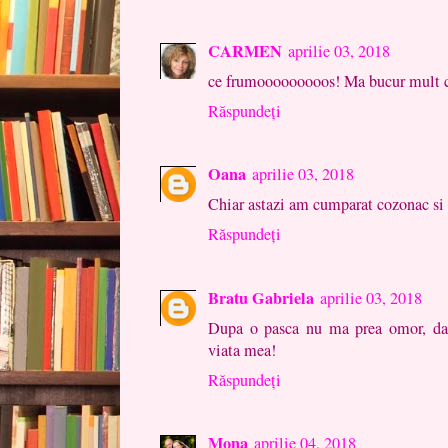
CARMEN
aprilie 03, 2018
ce frumooooooooos! Ma bucur mult ca 
Răspundeți
Oana
aprilie 03, 2018
Chiar astazi am cumparat cozonac si 
Răspundeți
Bratu Gabriela
aprilie 03, 2018
Dupa o pasca nu ma prea omor, da
viata mea!
Răspundeți
Mona
aprilie 04, 2018