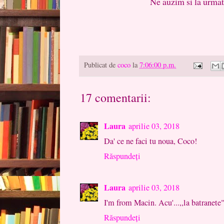
Ne auzim si la urmatoarel
Publicat de
coco
la
7:06:00 p.m.
17 comentarii:
Laura
aprilie 03, 2018
Da' ce ne faci tu noua, Coco!
Răspundeți
Laura
aprilie 03, 2018
I'm from Macin. Acu'...,,la batranete"
Răspundeți