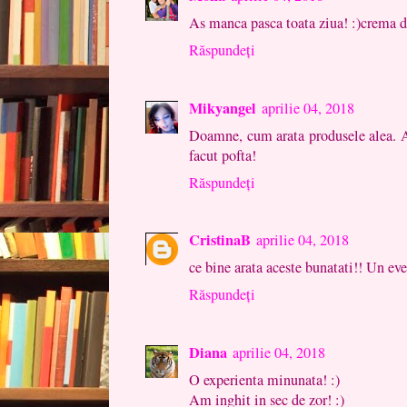
As manca pasca toata ziua! :)crema d
Răspundeți
Mikyangel
aprilie 04, 2018
Doamne, cum arata produsele alea. Ab
facut pofta!
Răspundeți
CristinaB
aprilie 04, 2018
ce bine arata aceste bunatati!! Un ev
Răspundeți
Diana
aprilie 04, 2018
O experienta minunata! :)
Am inghit in sec de zor! :)