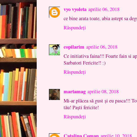
vyo vyoleta
aprilie 06, 2018
ce bine arata toate, abia astept sa deg
Răspundeți
copilarim
aprilie 06, 2018
Ce initiativa faina!!! Foarte fain si a
Sarbatori Fericite!! :)
Răspundeți
martamag
aprilie 08, 2018
Mi-ar plăcea să gust și eu pasca!!! To
tău! Paști fericite!
Răspundeți
Catalina Coman
aprilie 10, 2018