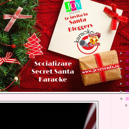
Arhivă
2
►
2
►
2
►
2
►
2
►
2
►
2
▼