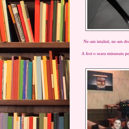
Ne-am intalnit, ne-am dis
A fost o seara minunata pe