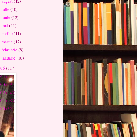
august
(12)
►
iulie
(10)
►
iunie
(12)
►
mai
(11)
►
aprilie
(11)
►
martie
(12)
►
februarie
(8)
►
ianuarie
(10)
►
015
(117)
014
(72)
013
(99)
012
(143)
011
(283)
010
(52)