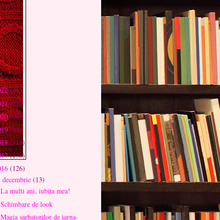
 blog
022
(3)
021
(22)
020
(69)
019
(84)
018
(118)
017
(138)
016
(126)
decembrie
(13)
▼
La multi ani, iubita mea!
Schimbare de look
Magia sarbatorilor de iarna-