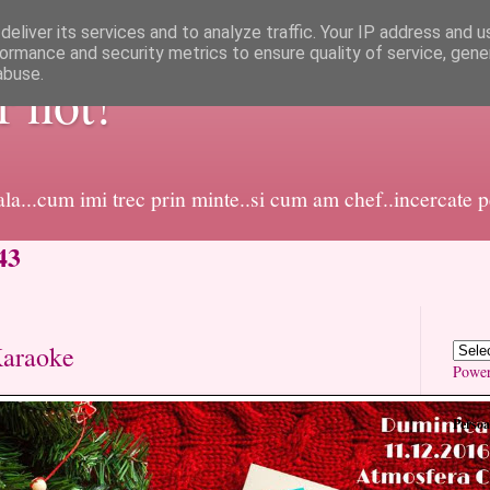
eliver its services and to analyze traffic. Your IP address and 
ormance and security metrics to ensure quality of service, gen
abuse.
or not!
dala...cum imi trec prin minte..si cum am chef..incercate 
43
Karaoke
Powe
Persoa