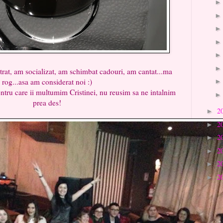
trat, am socializat, am schimbat cadouri, am cantat...ma
rog...asa am considerat noi :)
ntru care ii multumim Cristinei, nu reusim sa ne intalnim
prea des!
2
►
2
►
2
►
2
►
2
►
2
►