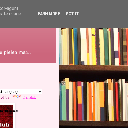
user-agent
erate usage
LEARN MORE
GOT IT
pe pielea mea..
red by
Translate
ne interesate