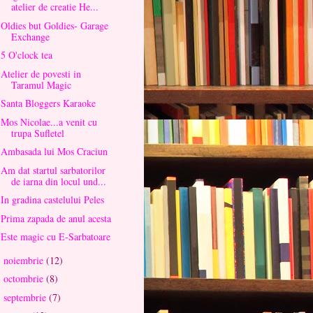
atelier de creatie He...
Oldies but Goldies- Garage
Exchange
5 O'clock tea
Atelier de povesti in
Taramul Magic
Santa Bloggers Karaoke
Mos Nicolae...a venit cu
trupa Sufletel
Ambasada lui Mos Craciun
Am dat startul sarbatorilor
de iarna din locul und...
In gradina castelului Peles
Prima zapada de anul acesta
Este magic cu E-Sarbatoare
noiembrie
(12)
►
octombrie
(8)
►
septembrie
(7)
►