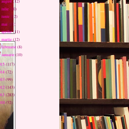
august
(12)
►
iulie
(10)
►
iunie
(12)
►
mai
(11)
►
aprilie
(11)
►
martie
(12)
►
februarie
(8)
►
ianuarie
(10)
►
015
(117)
014
(72)
013
(99)
012
(143)
011
(283)
010
(52)