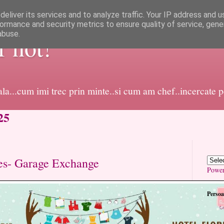
eliver its services and to analyze traffic. Your IP address and 
ormance and security metrics to ensure quality of service, gen
abuse.
or not!
dala...cum imi trec prin minte..si cum am chef..incercate 
25
ies- Garage Exchange
Powe
Persoa