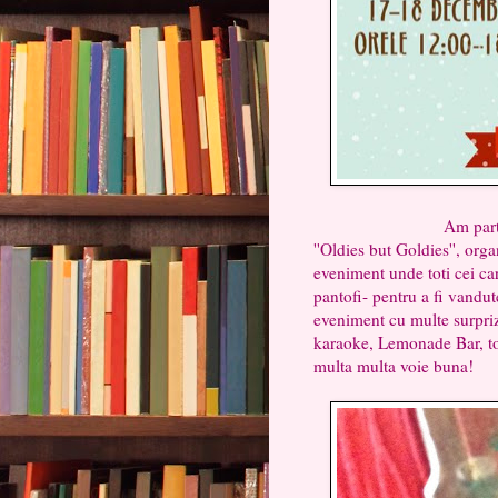
Am participat la un 
''Oldies but Goldies'', org
eveniment unde toti cei car
pantofi- pentru a fi vandut
eveniment cu multe surprize
karaoke, Lemonade Bar, tom
multa multa voie buna!