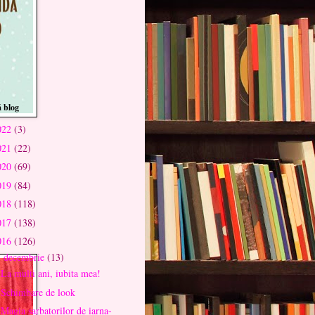
 blog
022
(3)
021
(22)
020
(69)
019
(84)
018
(118)
017
(138)
016
(126)
decembrie
(13)
▼
La multi ani, iubita mea!
Schimbare de look
Magia sarbatorilor de iarna-