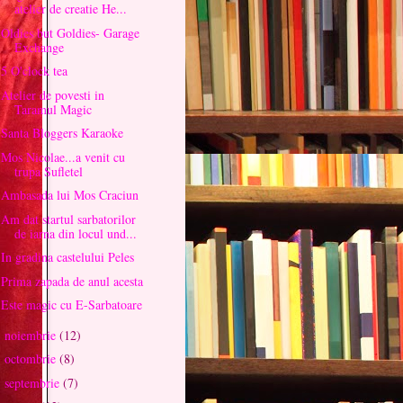
atelier de creatie He...
Oldies but Goldies- Garage
Exchange
5 O'clock tea
Atelier de povesti in
Taramul Magic
Santa Bloggers Karaoke
Mos Nicolae...a venit cu
trupa Sufletel
Ambasada lui Mos Craciun
Am dat startul sarbatorilor
de iarna din locul und...
In gradina castelului Peles
Prima zapada de anul acesta
Este magic cu E-Sarbatoare
noiembrie
(12)
►
octombrie
(8)
►
septembrie
(7)
►