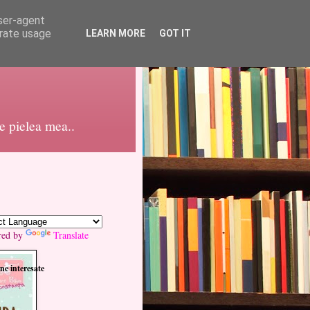
user-agent
erate usage
LEARN MORE
GOT IT
pe pielea mea..
red by
Translate
ne interesate