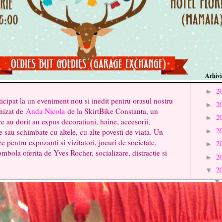
Arhivă
2
►
eveniment nou si inedit pentru orasul nostru
2
►
anizat de
Anda Nicola
de la SkirtBike Constanta, un
2
►
e au dorit au expus decoratiuni, haine, accesorii,
2
e sau schimbate cu altele, cu alte povesti de viata. Un
►
 pentru expozanti si vizitatori, jocuri de societate,
2
►
bola oferita de Yves Rocher, socializare, distractie si
2
►
2
▼