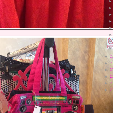
2
►
2
►
2
►
2
►
2
►
2
►