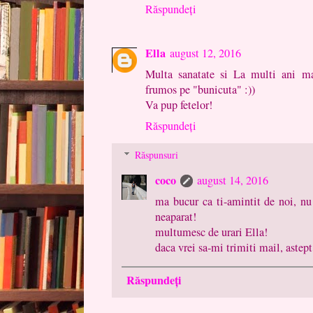
Răspundeți
Ella
august 12, 2016
Multa sanatate si La multi ani mam
frumos pe "bunicuta" :))
Va pup fetelor!
Răspundeți
Răspunsuri
coco
august 14, 2016
ma bucur ca ti-amintit de noi, nu 
neaparat!
multumesc de urari Ella!
daca vrei sa-mi trimiti mail, astept
Răspundeți