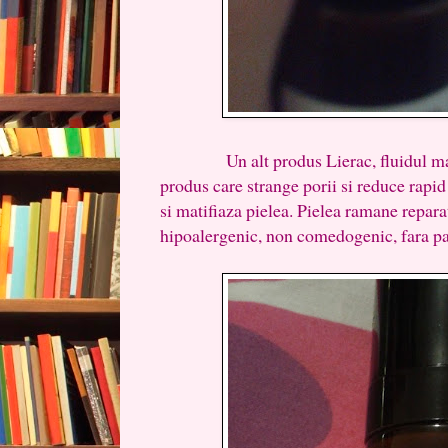
Un alt produs Lierac, fluidul matifi
produs care strange porii si reduce rapi
si matifiaza pielea. Pielea ramane reparat
hipoalergenic, non comedogenic, fara pa