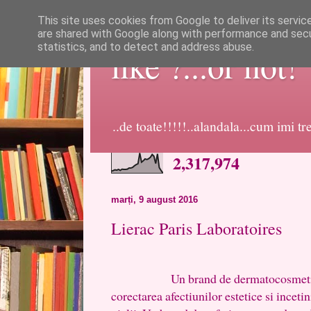
This site uses cookies from Google to deliver its servic
are shared with Google along with performance and secur
statistics, and to detect and address abuse.
like ?...or not!
..de toate!!!!!..alandala...cum imi t
2,317,974
marți, 9 august 2016
Lierac Paris Laboratoires
Un brand de dermatocosmetice fra
corectarea afectiunilor estetice si inceti