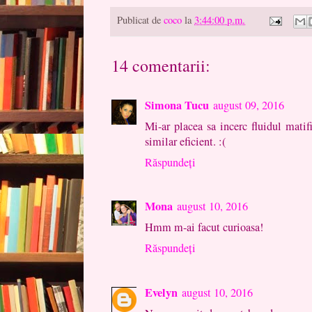
Publicat de
coco
la
3:44:00 p.m.
14 comentarii:
Simona Tucu
august 09, 2016
Mi-ar placea sa incerc fluidul mati
similar eficient. :(
Răspundeți
Mona
august 10, 2016
Hmm m-ai facut curioasa!
Răspundeți
Evelyn
august 10, 2016