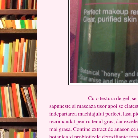
Cu o textura de gel, se aplica
sapuneste si maseaza usor apoi se clates
indepartarea machiajului perfect, lasa pie
recomandat pentru tenul gras, dar excele
mai grasa. Contine extract de anason ce 
botanica si probioticele detoxifiante f