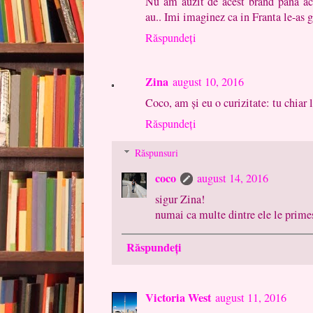
Nu am auzit de acest brand pana ac
au.. Imi imaginez ca in Franta le-as g
Răspundeți
Zina
august 10, 2016
Coco, am și eu o curizitate: tu chiar l
Răspundeți
Răspunsuri
coco
august 14, 2016
sigur Zina!
numai ca multe dintre ele le prime
Răspundeți
Victoria West
august 11, 2016