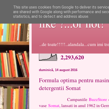
This site uses cookies from Google to deliver its servic
are shared with Google along with performance and secur
statistics, and to detect and address abuse.
like ?...or not!
..de toate!!!!!..alandala...cum imi t
2,293,620
duminică, 14 august 2016
Formula optima pentru masina
detergentii Somat
Campaniile
BuzzStore
c
vase
Somat
, lansati in anul 1962 in Ge