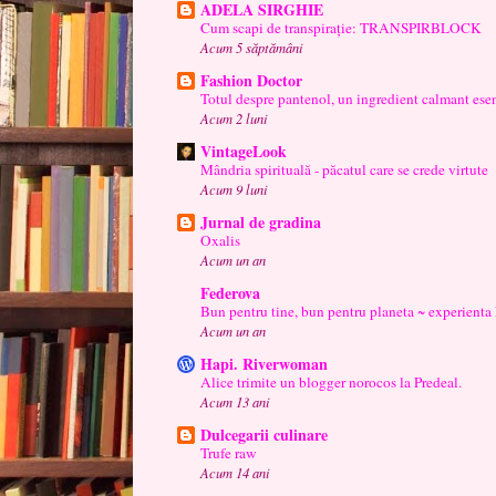
ADELA SIRGHIE
Cum scapi de transpirație: TRANSPIRBLOCK
Acum 5 săptămâni
Fashion Doctor
Totul despre pantenol, un ingredient calmant esen
Acum 2 luni
VintageLook
Mândria spirituală - păcatul care se crede virtute
Acum 9 luni
Jurnal de gradina
Oxalis
Acum un an
Federova
Bun pentru tine, bun pentru planeta ~ experienta
Acum un an
Hapi. Riverwoman
Alice trimite un blogger norocos la Predeal.
Acum 13 ani
Dulcegarii culinare
Trufe raw
Acum 14 ani