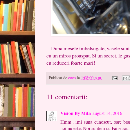
Dupa mesele imbelsugate, vasele sunt pe
cu un miros proaspat. Si un secret, le ga
cu reduceri foarte mari!
Publicat de
coco
la
1:08:00 p.m.
11 comentarii:
Vision By Mila
august 14, 2016
Hmm.. imi suna cunoscut, oare bra
noi nu este. Noi suntem cu Fairy sau 