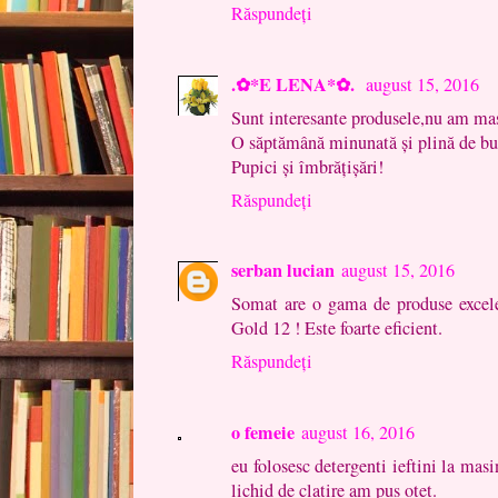
Răspundeți
.✿*E LENA*✿.
august 15, 2016
Sunt interesante produsele,nu am maș
O săptămână minunată și plină de buc
Pupici și îmbrățișări!
Răspundeți
serban lucian
august 15, 2016
Somat are o gama de produse exce
Gold 12 ! Este foarte eficient.
Răspundeți
o femeie
august 16, 2016
eu folosesc detergenti ieftini la masin
lichid de clatire am pus otet.