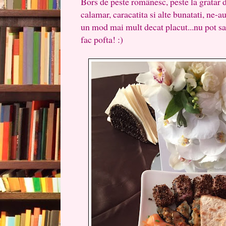
Bors de peste românesc, peste la gratar d
calamar, caracatita si alte bunatati, ne-au
un mod mai mult decat placut...nu pot sa 
fac pofta! :)