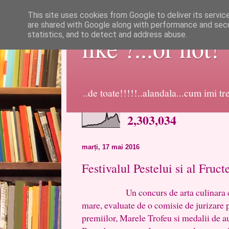
This site uses cookies from Google to deliver its servic
are shared with Google along with performance and secur
statistics, and to detect and address abuse.
like ?...or not!
..de toate!!!!!..alandala...cum imi t
2,303,034
marți, 17 mai 2016
Festivalul Pestelui si al Fruc
Un concurs de arta culinara cu spe
mare, evaluate de o comisie de jurizare p
premiilor, Marele Trofeu si medalii de au