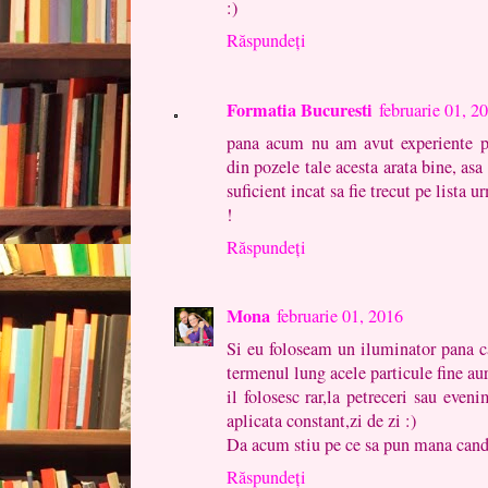
:)
Răspundeți
Formatia Bucuresti
februarie 01, 2
pana acum nu am avut experiente pr
din pozele tale acesta arata bine, as
suficient incat sa fie trecut pe lista 
!
Răspundeți
Mona
februarie 01, 2016
Si eu foloseam un iluminator pana c
termenul lung acele particule fine aur
il folosesc rar,la petreceri sau eve
aplicata constant,zi de zi :)
Da acum stiu pe ce sa pun mana cand 
Răspundeți