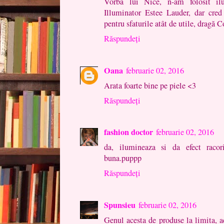
Vorba lui Nice, n-am folosit il
Illuminator Estee Lauder, dar cre
pentru sfaturile atât de utile, dragă
Răspundeți
Oana
februarie 02, 2016
Arata foarte bine pe piele <3
Răspundeți
fashion doctor
februarie 02, 2016
da, ilumineaza si da efect racori
buna.puppp
Răspundeți
Spunsieu
februarie 02, 2016
Genul acesta de produse la limita, ad