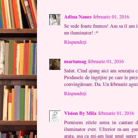
Adina Nanes
februarie 01, 2016
Se vede foarte frumos! Am sa il am i
un iluminator! :*
Răspundeți
martamag
februarie 01, 2016
Salut. Cînd ajung aici am senzația că
Produsele de îngrijire pe care le prez
convingătoare. Da. Un februarie agre
Răspundeți
Vision By Mila
februarie 01, 2016
Pornisem zilele astea in cautare 
iluminator ever. Ulterior m-am ga
arata, asa ca mi-am luat unul super 