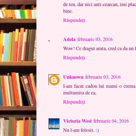
de ten, dar nici anti-cearcan, imi pla
bine.
Răspundeți
Adela
februarie 03, 2016
Wow! Ce dragut arata, cred ca da un f
Răspundeți
Unknown
februarie 03, 2016
I-am facut cadou lui mami o crema de
multumita de ea.
Răspundeți
Victoria West
februarie 04, 2016
Nu l-am folosit. :)