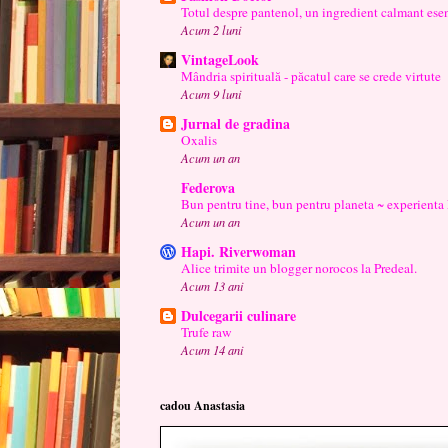
Totul despre pantenol, un ingredient calmant esen
Acum 2 luni
VintageLook
Mândria spirituală - păcatul care se crede virtute
Acum 9 luni
Jurnal de gradina
Oxalis
Acum un an
Federova
Bun pentru tine, bun pentru planeta ~ experienta
Acum un an
Hapi. Riverwoman
Alice trimite un blogger norocos la Predeal.
Acum 13 ani
Dulcegarii culinare
Trufe raw
Acum 14 ani
cadou Anastasia