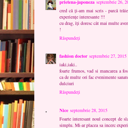
prietena-japoneza
septembrie 26, 2
cred că ţi-am mai scris - parcă trăieş
experienţe interesante !!!
cu drag, îţi doresc cât mai multe avent
!
Răspundeți
fashion doctor
septembrie 27, 2015
iaki,iaki..
foarte frumos, vad si mancarea a fo
ca de multe ori fac evenimente sana
dulciuri
Răspundeți
Nice
septembrie 28, 2015
Foarte interesant noul concept de slab
simplu. Mi-ar placea sa incerc experie