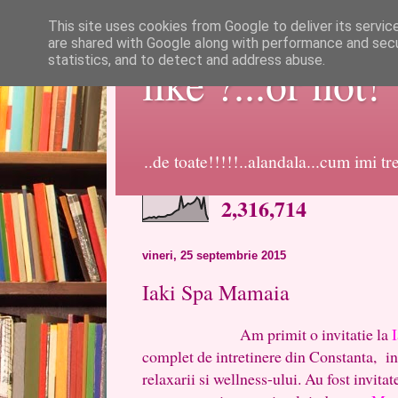
This site uses cookies from Google to deliver its servic
are shared with Google along with performance and secur
statistics, and to detect and address abuse.
like ?...or not!
..de toate!!!!!..alandala...cum imi t
2,316,714
vineri, 25 septembrie 2015
Iaki Spa Mamaia
Am primit o invitatie la
complet de intretinere din Constanta, int
relaxarii si wellness-ului. Au fost invita