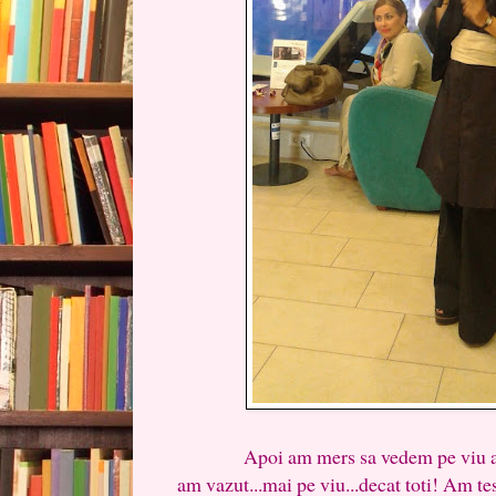
Apoi am mers sa vedem pe viu apara
am vazut...mai pe viu...decat toti! Am te