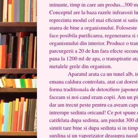
minunte, timp in care am produs...300 mil
Conceptul are la baza razele infrarosii l
reprezinta modul cel mai eficient si satis
starea de bine a organismului. Foloseste
face posibila purificarea, regenerarea si 
organismului din interior. Produce o tra
parcurgerii a 20 de km fara efecte secund
pana la 1200 ml de apa, o transpiratie at
metalele grele din organism.
Aparatul arata ca un tunel alb, in int
emana caldura controlata, atat cat doresti
forma traditionala de detoxifiere japonez
faceam si noi cand eram copii. Am un pic
dar am trecut peste pentru ca aveam cap
intrerupe sedinta oricand! Ce pot spune e
catifelata dupa sedinta, am pierdut 300 
simtit tare bine si dupa sedinta si in tim
surdina si un vaporizator deasupra nasu