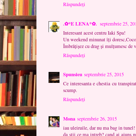
Răspundeți
.✿*E LENA*✿.
septembrie 25, 20
Interesant acest centru Iaki Spa!
Un weekend minunat îți doresc,Coco
Îmbrățișez cu drag și mulțumesc de v
Răspundeți
Spunsieu
septembrie 25, 2015
Ce interesanta e chestia cu transpira
scump.
Răspundeți
Mona
septembrie 26, 2015
iau uleiruile, dar nu ma bag in tunel!
da stii ce ma intreb? cand ai ajuns n