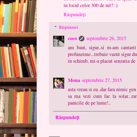
in locul celor 300 de ml? :)
Răspundeți
Răspunsuri
coco
septembrie 26, 2015
am baut, sigur..si m-am cantarit
profunzime...trebuie vazut sigur d
in schimb, mi-a placut senzatia de p
Mona
septembrie 27, 2015
asta vreau si eu..dar fara nimic gen 
sa ma vezi cum fac la solar...ra
panicile de pe lume!..
Răspundeți