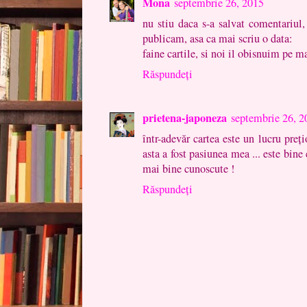
Mona
septembrie 26, 2015
nu stiu daca s-a salvat comentariul
publicam, asa ca mai scriu o data:
faine cartile, si noi il obisnuim pe m
Răspundeți
prietena-japoneza
septembrie 26, 2
într-adevăr cartea este un lucru preţi
asta a fost pasiunea mea ... este bine c
mai bine cunoscute !
Răspundeți