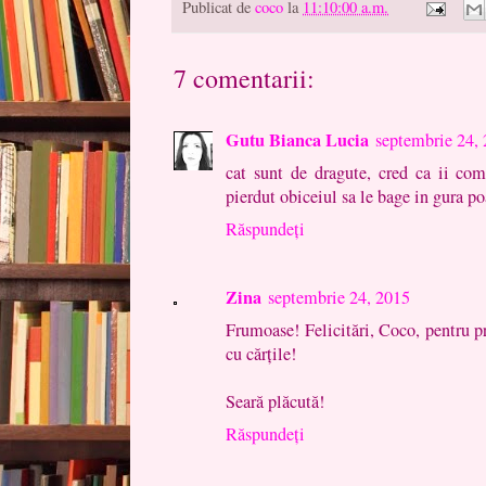
Publicat de
coco
la
11:10:00 a.m.
7 comentarii:
Gutu Bianca Lucia
septembrie 24,
cat sunt de dragute, cred ca ii co
pierdut obiceiul sa le bage in gura poa
Răspundeți
Zina
septembrie 24, 2015
Frumoase! Felicitări, Coco, pentru p
cu cărțile!
Seară plăcută!
Răspundeți