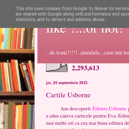
This site uses cookies from Google to deliver its servic
are shared with Google along with performance and secur
statistics, and to detect and address abuse.
like ?...or not!
..de toate!!!!!..alandala...cum imi t
2,293,613
joi, 24 septembrie 2015
Cartile Usborne
Am descoperit
Editura Usborne
p
a adus cateva carticele pentru Eva. Editu
mai multe ori ca cea mai buna editura de