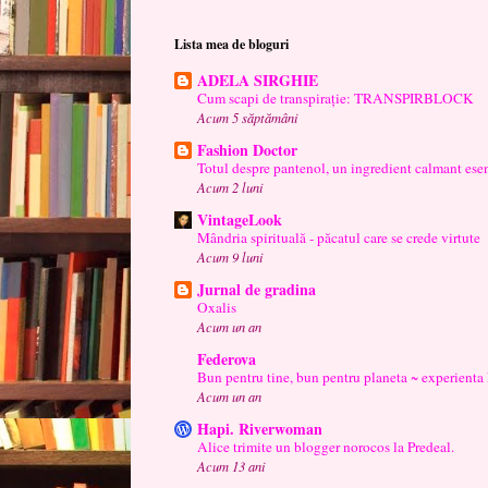
Lista mea de bloguri
ADELA SIRGHIE
Cum scapi de transpirație: TRANSPIRBLOCK
Acum 5 săptămâni
Fashion Doctor
Totul despre pantenol, un ingredient calmant esen
Acum 2 luni
VintageLook
Mândria spirituală - păcatul care se crede virtute
Acum 9 luni
Jurnal de gradina
Oxalis
Acum un an
Federova
Bun pentru tine, bun pentru planeta ~ experienta
Acum un an
Hapi. Riverwoman
Alice trimite un blogger norocos la Predeal.
Acum 13 ani