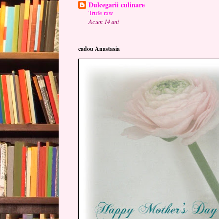
Dulcegarii culinare
Trufe raw
Acum 14 ani
cadou Anastasia