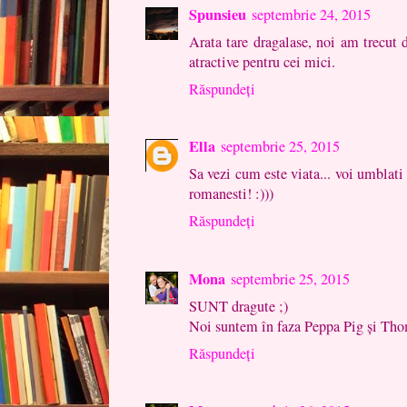
Spunsieu
septembrie 24, 2015
Arata tare dragalase, noi am trecut 
atractive pentru cei mici.
Răspundeți
Ella
septembrie 25, 2015
Sa vezi cum este viata... voi umblati d
romanesti! :)))
Răspundeți
Mona
septembrie 25, 2015
SUNT dragute ;)
Noi suntem în faza Peppa Pig și Thom
Răspundeți