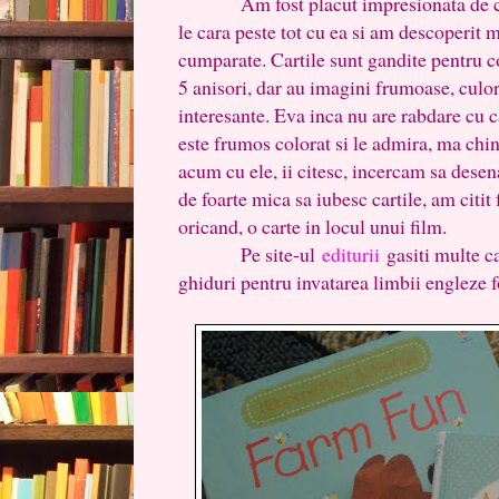
Am fost placut impresionata de cartic
le cara peste tot cu ea si am descoperit m
cumparate. Cartile sunt gandite pentru c
5 anisori, dar au imagini frumoase, culo
interesante. Eva inca nu are rabdare cu c
este frumos colorat si le admira, ma chin
acum cu ele, ii citesc, incercam sa des
de foarte mica sa iubesc cartile, am citit
oricand, o carte in locul unui film.
Pe site-ul
editurii
gasiti multe car
ghiduri pentru invatarea limbii engleze f