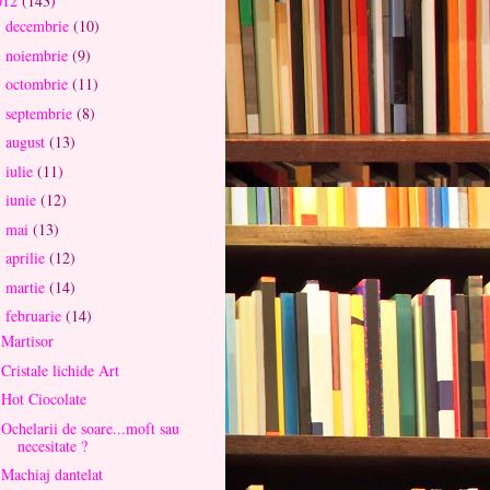
012
(143)
decembrie
(10)
►
noiembrie
(9)
►
octombrie
(11)
►
septembrie
(8)
►
august
(13)
►
iulie
(11)
►
iunie
(12)
►
mai
(13)
►
aprilie
(12)
►
martie
(14)
►
februarie
(14)
▼
Martisor
Cristale lichide Art
Hot Ciocolate
Ochelarii de soare...moft sau
necesitate ?
Machiaj dantelat