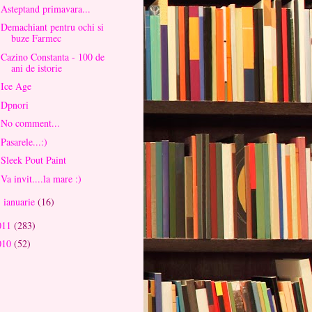
Asteptand primavara...
Demachiant pentru ochi si
buze Farmec
Cazino Constanta - 100 de
ani de istorie
Ice Age
Dpnori
No comment...
Pasarele...:)
Sleek Pout Paint
Va invit....la mare :)
ianuarie
(16)
►
011
(283)
010
(52)