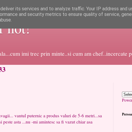
eliver its services and to analyze traffic. Your IP address and 
ormance and security metrics to ensure quality of service, gen
abuse.
or not!
dala...cum imi trec prin minte..si cum am chef..incercate 
33
Powe
Persoa
ii... vantul puternic a produs valuri de 5-6 metri...sa
 peste asta ...nu -mi amintesc sa fi vazut chiar asa