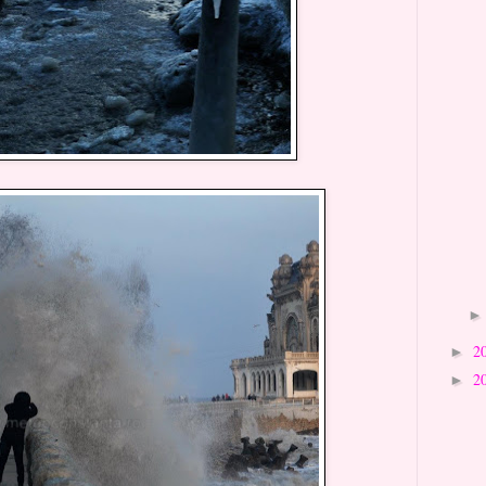
2
►
2
►