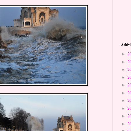
Arhivă
2
►
2
►
2
►
2
►
2
►
2
►
2
►
2
►
2
►
2
►