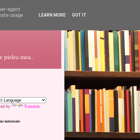
user-agent
erate usage
LEARN MORE
GOT IT
pe pielea mea..
red by
Translate
ne interesate