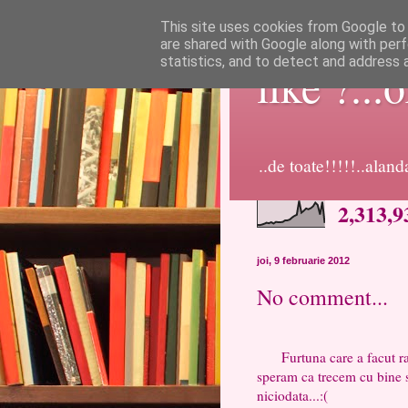
This site uses cookies from Google to d
are shared with Google along with perf
statistics, and to detect and address 
like ?...
..de toate!!!!!..alan
2,313,9
joi, 9 februarie 2012
No comment...
Furtuna care a facut ravag
speram ca trecem cu bine si
niciodata...:(