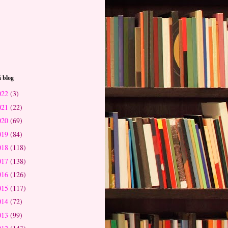
 blog
022
(3)
021
(22)
020
(69)
019
(84)
018
(118)
017
(138)
016
(126)
015
(117)
014
(72)
013
(99)