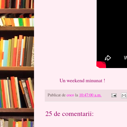
Un weekend minunat !
Publicat de
coco
la
10:47:00 a.m.
25 de comentarii: