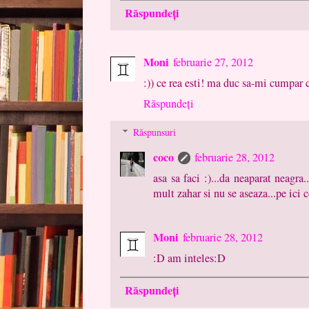
Răspundeți
Moni
februarie 27, 2012
:)) ce rea esti! ma duc sa-mi cumpar c
Răspundeți
Răspunsuri
coco
februarie 28, 2012
asa sa faci :)...da neaparat neagra.
mult zahar si nu se aseaza...pe ici c
Moni
februarie 28, 2012
:D am inteles:D
Răspundeți