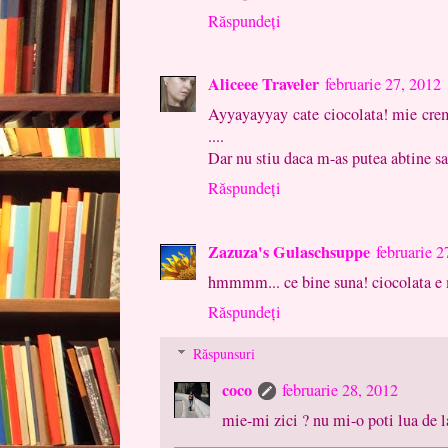
Răspundeți
Aliceee Traveler
februarie 27, 2012
Ayyayayyay cate ciocolata! mie crem
....
Dar nu stiu daca m-as putea abtine s
Răspundeți
Zazuza's Gulaschsuppe
februarie 2
hmmmm... ce bine suna! ciocolata e m
Răspundeți
Răspunsuri
coco
februarie 28, 2012
mie-mi zici ? nu mi-o poti lua de l