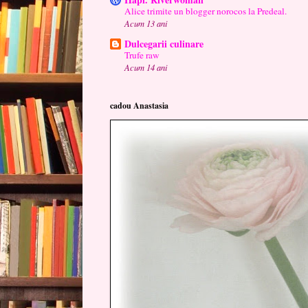
Alice trimite un blogger norocos la Predeal.
Acum 13 ani
Dulcegarii culinare
Trufe raw
Acum 14 ani
cadou Anastasia