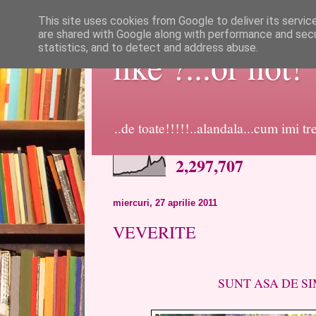
This site uses cookies from Google to deliver its servic
are shared with Google along with performance and secur
statistics, and to detect and address abuse.
like ?...or not!
..de toate!!!!!..alandala...cum imi t
2,297,707
miercuri, 27 aprilie 2011
VEVERITE
SUNT ASA DE SIM