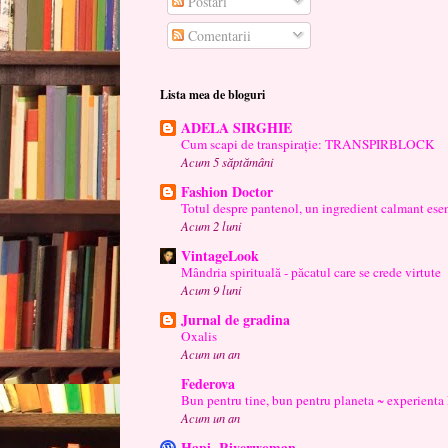
Postări
Comentarii
Lista mea de bloguri
ADELA SIRGHIE
Cum scapi de transpirație: TRANSPIRBLOCK
Acum 5 săptămâni
Fashion Doctor
Totul despre pantenol, un ingredient calmant esen
Acum 2 luni
VintageLook
Mândria spirituală - păcatul care se crede virtute
Acum 9 luni
Jurnal de gradina
Oxalis
Acum un an
Federova
Bun pentru tine, bun pentru planeta ~ experienta
Acum un an
Hapi. Riverwoman