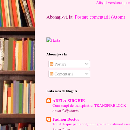
Afișați versiunea pe
Abonați-vă la:
Postare comentarii (Atom)
Abonați-vă la
Postări
Comentarii
Lista mea de bloguri
ADELA SIRGHIE
Cum scapi de transpirație: TRANSPIRBLOCK
Acum 5 săptămâni
Fashion Doctor
Totul despre pantenol, un ingredient calmant esen
Acum 2 luni