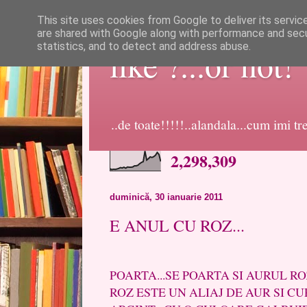
This site uses cookies from Google to deliver its servic
are shared with Google along with performance and secur
statistics, and to detect and address abuse.
like ?...or not!
..de toate!!!!!..alandala...cum imi t
2,298,309
duminică, 30 ianuarie 2011
E ANUL CU ROZ...
SI FIINDC
POARTA...SE POARTA SI AURUL RO
ROZ ESTE UN ALIAJ DE AUR SI CUP