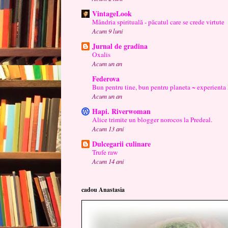
VintageLook
Mândria spirituală - păcatul care se crede virtute
Acum 9 luni
Jurnal de gradina
Oxalis
Acum un an
Federova
Bun pentru tine, bun pentru planeta ~ experienta
Acum un an
Hapi. Riverwoman
Alice trimite un blogger norocos la Predeal.
Acum 13 ani
Dulcegarii culinare
Trufe raw
Acum 14 ani
cadou Anastasia