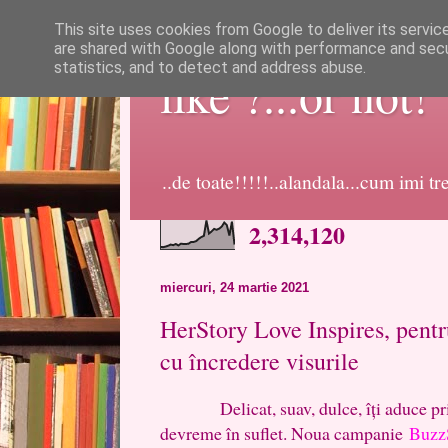
This site uses cookies from Google to deliver its servic
are shared with Google along with performance and secur
statistics, and to detect and address abuse.
like ?...or not!
..de toate!!!!!..alandala...cum imi t
2,314,120
miercuri, 24 martie 2021
HerStory Love Inspires, pentr
cu încredere visurile
Delicat, suav, dulce, îți aduce prima
devreme în suflet. Noua campanie
Buzz