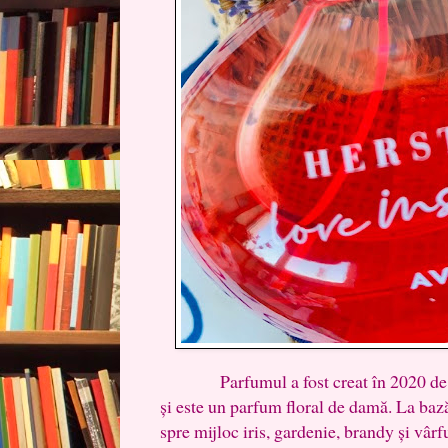
Parfumul a fost creat în 2020 de H
și este un parfum floral de damă. La bază
spre mijloc iris, gardenie, brandy și vârf