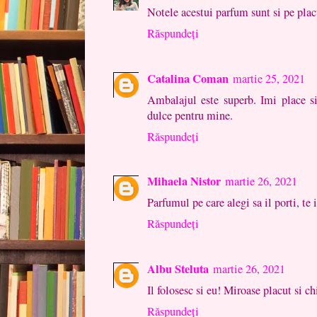
Notele acestui parfum sunt si pe pla
Răspundeți
Catalina Coman
martie 25, 2021
Ambalajul este superb. Imi place s
dulce pentru mine.
Răspundeți
Mihaela Nistor
martie 26, 2021
Parfumul pe care alegi sa il porti, te i
Răspundeți
Albu Steluta
martie 26, 2021
Il folosesc si eu! Miroase placut si c
Răspundeți