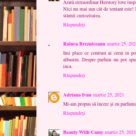
Arată extraordinar Herstory love insp
Nici nu mai sun cât de tentant este!
stârnit curiozitatea.
Răspundeți
Raluca Brezniceanu
martie 25, 20
Imi place ce contrast ai creat in po
albastru. Despre parfum nu pot spu
inca.
Răspundeți
Adriana Ivan
martie 25, 2021
Mi-am propus să încerc și eu parfumu
Răspundeți
Beauty With Camy
martie 25, 2021