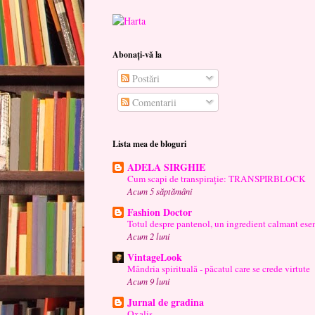
Abonați-vă la
Postări
Comentarii
Lista mea de bloguri
ADELA SIRGHIE
Cum scapi de transpirație: TRANSPIRBLOCK
Acum 5 săptămâni
Fashion Doctor
Totul despre pantenol, un ingredient calmant esen
Acum 2 luni
VintageLook
Mândria spirituală - păcatul care se crede virtute
Acum 9 luni
Jurnal de gradina
Oxalis