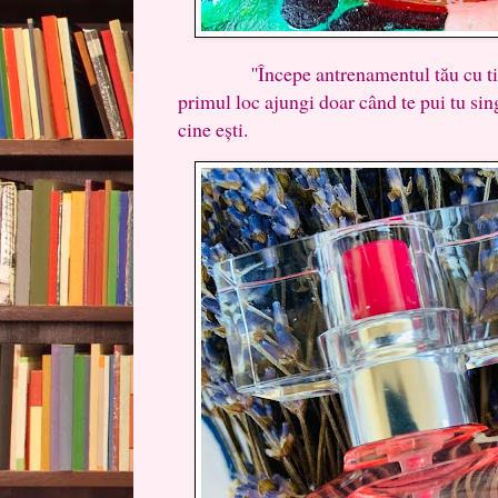
''Începe antrenamentul tău cu tine și
primul loc ajungi doar când te pui tu sin
cine ești.