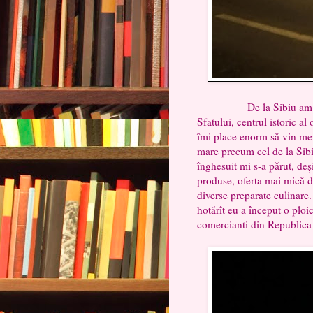
De la Sibiu am plecat 
Sfatului, centrul istoric al
îmi place enorm să vin mer
mare precum cel de la Sibiu
înghesuit mi s-a părut, deș
produse, oferta mai mică de
diverse preparate culinare
hotărît eu a început o plo
comercianti din Republica 