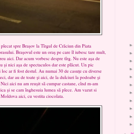
spre Brașov la Tîrgul de Crăciun din Piata
 orasului. Brașovul este un oraș pe care îl iubesc tare mult,
eu aici. Dar acum vorbesc despre tîrg. Nu este așa de
 și nici așa de spectaculos dar este plăcut. Un pic
i loc ar fi fost destul. Au numai 30 de casuțe cu diverse
ci, dar au de toate și aici, de la dulciuri la podoabe și
. Nici aici nu am reușit să cumpar castane, cînd m-am
icica și se cam înghesuia lumea să plece. Am vazut si
Moldova aici, cu vestita ciocolata.