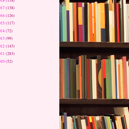
018
(118)
017
(138)
016
(126)
015
(117)
014
(72)
013
(99)
012
(143)
011
(283)
010
(52)