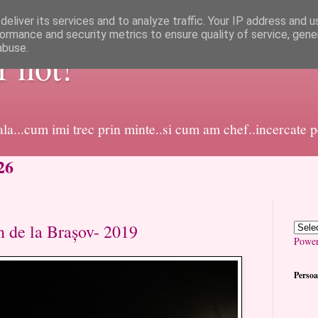
eliver its services and to analyze traffic. Your IP address and 
ormance and security metrics to ensure quality of service, gen
abuse.
or not!
dala...cum imi trec prin minte..si cum am chef..incercate 
26
n de la Brașov- 2019
Powe
Persoa