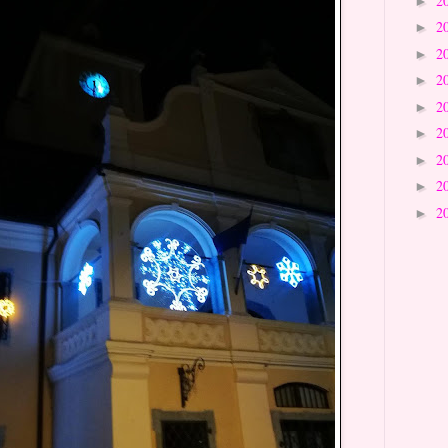
2
►
2
►
2
►
2
►
2
►
2
►
2
►
2
►
2
►