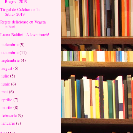
Brașov- 2019
Tîrgul de Crăciun de la
Sibiu- 2019
Rețete delicioase cu Vegeta
cuburi
Laura Baldini- A love touch!
noiembrie
(9)
►
octombrie
(11)
►
septembrie
(4)
►
august
(5)
►
iulie
(5)
►
iunie
(6)
►
mai
(6)
►
aprilie
(7)
►
martie
(8)
►
februarie
(9)
►
ianuarie
(7)
►