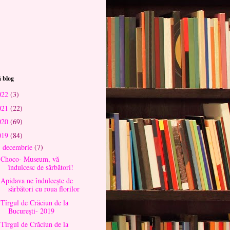
 blog
022
(3)
021
(22)
020
(69)
019
(84)
decembrie
(7)
▼
Choco- Museum, vă
îndulcesc de sărbători!
Apidava ne îndulcește de
sărbători cu roua florilor
Tîrgul de Crăciun de la
București- 2019
Tîrgul de Crăciun de la