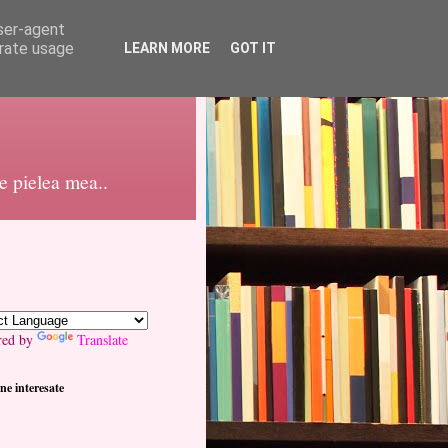
user-agent
erate usage
LEARN MORE
GOT IT
pe pielea mea..
red by
Translate
ne interesate