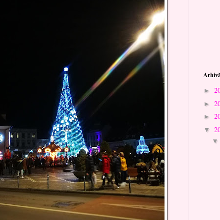
Arhivă
2
►
2
►
2
►
2
▼