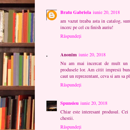
Bratu Gabriela
iunie 20, 2018
am vazut treaba asta in catalog, sunt
incerc pe cel cu finish auriu!
Răspundeți
Anonim
iunie 20, 2018
Nu am mai incercat de mult un r
produsele lor. Am citit impresii bun
caut un reprezentant, ceva si am sa p
Răspundeți
Spunsieu
iunie 20, 2018
Chiar este interesant produsul. Cei
chestii.
Răspundeți