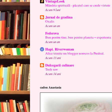
VintageLook
Mândria spirituală - păcatul care se crede virtute
Acum 9 luni
Jurnal de gradina
Oxalis
Acum un an
Federova
Bun pentru tine, bun pentru planeta ~ experienta
Acum un an
Hapi. Riverwoman
Alice trimite un blogger norocos la Predeal.
Acum 13 ani
Dulcegarii culinare
Trufe raw
Acum 14 ani
cadou Anastasia