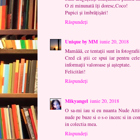
O zi minunată îți doresc,Coco!
Pupici și îmbrățișări!
Răspundeți
Unique by MM
iunie 20, 2018
Mamăăă, ce tentații sunt în fotografii
Cred că știi ce spui iar pentru cele
informații valoroase și așteptate.
Felicitări!
Răspundeți
Mikyangel
iunie 20, 2018
O sa-mi iau si eu nuanta Nude Attit
nude pe buze si o s-o incerc si in co
in colectia mea.
Răspundeți