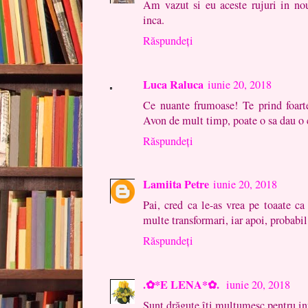
Am vazut si eu aceste rujuri in no
inca.
Răspundeți
Luca Raluca
iunie 20, 2018
Ce nuante frumoase! Te prind foart
Avon de mult timp, poate o sa dau o
Răspundeți
Lamiita Petre
iunie 20, 2018
Pai, cred ca le-as vrea pe toaate ca
multe transformari, iar apoi, probabil
Răspundeți
.✿*E LENA*✿.
iunie 20, 2018
Sunt drăguțe,îți mulțumesc pentru in