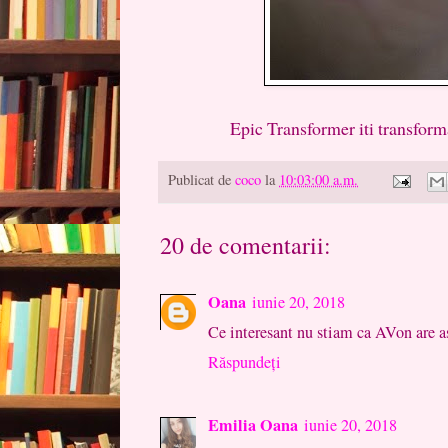
Epic Transformer iti transforma loo
Publicat de
coco
la
10:03:00 a.m.
20 de comentarii:
Oana
iunie 20, 2018
Ce interesant nu stiam ca AVon are 
Răspundeți
Emilia Oana
iunie 20, 2018