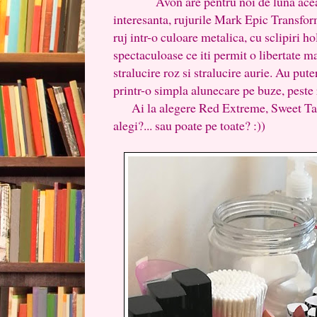
Avon are pentru noi de luna aceast
interesanta, rujurile Mark Epic Transfo
ruj intr-o culoare metalica, cu sclipiri h
spectaculoase ce iti permit o libertate m
stralucire roz si stralucire aurie. Au put
printr-o simpla alunecare pe buze, peste r
Ai la alegere Red Extreme, Sweet Taffy
alegi?... sau poate pe toate? :))