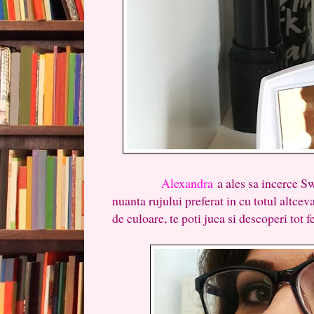
Alexandra
a ales sa incerce Sw
nuanta rujului preferat in cu totul altce
de culoare, te poti juca si descoperi tot fe