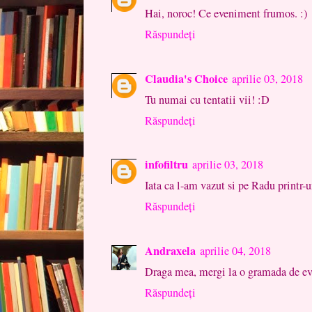
Hai, noroc! Ce eveniment frumos. :)
Răspundeți
Claudia's Choice
aprilie 03, 2018
Tu numai cu tentatii vii! :D
Răspundeți
infofiltru
aprilie 03, 2018
Iata ca l-am vazut si pe Radu printr-u
Răspundeți
Andraxela
aprilie 04, 2018
Draga mea, mergi la o gramada de eve
Răspundeți