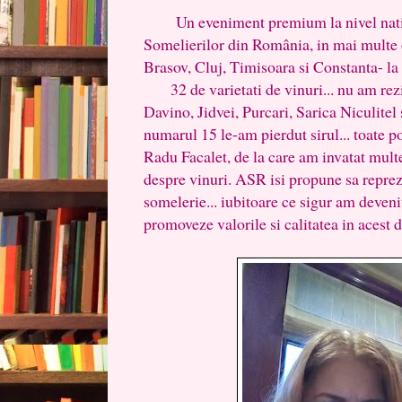
Un eveniment premium la nivel nation
Somelierilor din România, in mai multe o
Brasov, Cluj, Timisoara si Constanta- la
32 de varietati de vinuri... nu am rezis
Davino, Jidvei, Purcari, Sarica Niculitel s
numarul 15 le-am pierdut sirul... toate 
Radu Facalet, de la care am invatat mult
despre vinuri. ASR isi propune sa reprezi
somelerie... iubitoare ce sigur am deveni
promoveze valorile si calitatea in acest