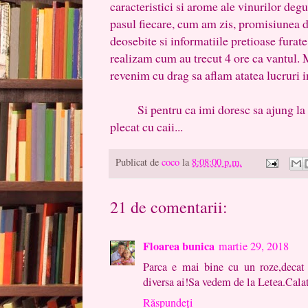
caracteristici si arome ale vinurilor degu
pasul fiecare, cum am zis, promisiunea 
deosebite si informatiile pretioase furate
realizam cum au trecut 4 ore ca vantul
revenim cu drag sa aflam atatea lucruri i
Si pentru ca imi doresc sa ajung la L
plecat cu caii...
Publicat de
coco
la
8:08:00 p.m.
21 de comentarii:
Floarea bunica
martie 29, 2018
Parca e mai bine cu un roze,decat 
diversa ai!Sa vedem de la Letea.Calat
Răspundeți