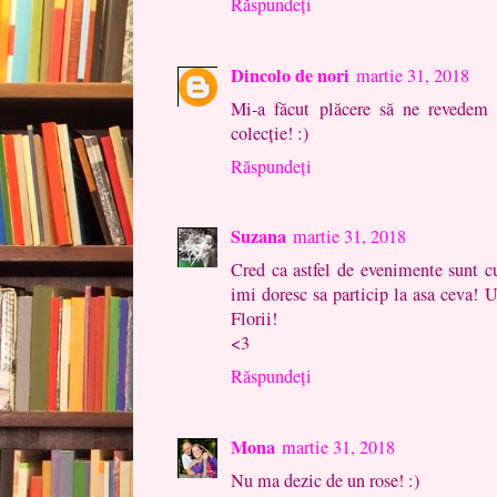
Răspundeți
Dincolo de nori
martie 31, 2018
Mi-a făcut plăcere să ne revedem
colecție! :)
Răspundeți
Suzana
martie 31, 2018
Cred ca astfel de evenimente sunt cu
imi doresc sa particip la asa ceva! 
Florii!
<3
Răspundeți
Mona
martie 31, 2018
Nu ma dezic de un rose! :)