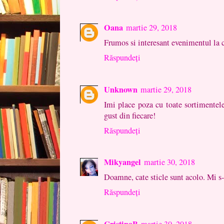
Oana
martie 29, 2018
Frumos si interesant evenimentul la c
Răspundeți
Unknown
martie 29, 2018
Imi place poza cu toate sortimentele
gust din fiecare!
Răspundeți
Mikyangel
martie 30, 2018
Doamne, cate sticle sunt acolo. Mi s-a
Răspundeți
CristinaB
martie 30, 2018