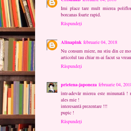
Imi place tare mult mierea polifl
borcanas foarte rapid.
Răspundeți
Alinapink
februarie 04, 2018
Nu consum miere, nu stiu din ce moti
articolul tau chiar m-ai facut sa vrea
Răspundeți
prietena-japoneza
februarie 04, 201
într-adevăr mierea este minunată ! 
ales mie !
interesantă prezentare !!!
pupic !
Răspundeți