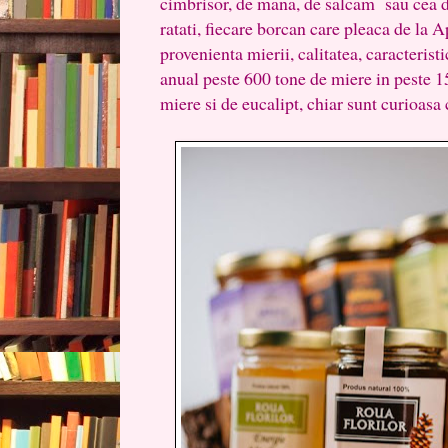
cimbrisor, de mana, de salcam sau cea d
ratati, fiecare borcan care pleaca de la A
provenienta mierii, calitatea, caracterist
anual peste 600 tone de miere in peste 15
miere si de eucalipt, chiar sunt curioasa 