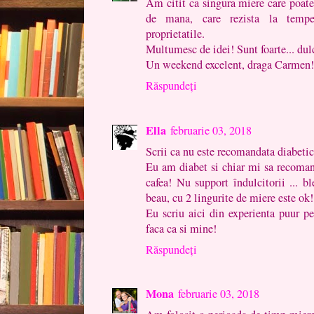
Am citit ca singura miere care poate 
de mana, care rezista la temper
proprietatile.
Multumesc de idei! Sunt foarte... dul
Un weekend excelent, draga Carmen!
Răspundeți
Ella
februarie 03, 2018
Scrii ca nu este recomandata diabetici
Eu am diabet si chiar mi sa recoman
cafea! Nu support îndulcitorii ... b
beau, cu 2 lingurite de miere este ok!
Eu scriu aici din experienta puur p
faca ca si mine!
Răspundeți
Mona
februarie 03, 2018