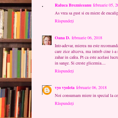
Raluca Brezniceanu
februarie 05, 
As vrea sa gust si eu miere de eucalip
Răspundeți
Oana D.
februarie 06, 2018
Intr-adevar, mierea nu este recomandat
care zice altceva, ma intreb cine i-
zahar in cafea. Pt ca este acelasi luc
in sange. Si creste glicemia....
Răspundeți
vyo vyoleta
februarie 06, 2018
Noi consumam miere in special la ceai
Răspundeți