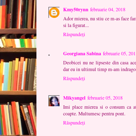
Kmy50rynn
februarie 04, 2018
Ador mierea, nu stiu ce m-as face fara
si la figurat...
Răspundeți
Georgiana Sabina
februarie 05, 20
Deobicei nu ne lipseste din casa ace
dar eu in ultimul timp m-am indragost
Răspundeți
Mikyangel
februarie 05, 2018
Imi place mierea si o consum ca ata
coapte. Multumesc pentru pont.
Răspundeți