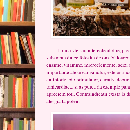
Hrana vie sau miere de albine, pretio
substanta dulce folosita de om. Valoarea 
enzime, vitamine, microelemente, acizi o
importante ale organismului, este antibac
antibiotic, bio-stimulator, curativ, depura
tonicardiac... si as putea da exemple pan
apreciem toti. Contraindicatii exista la di
alergia la polen.