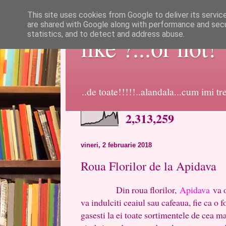
This site uses cookies from Google to deliver its servic
are shared with Google along with performance and secur
statistics, and to detect and address abuse.
like ?...or not!
..de toate!!!!!..alandala...cum imi t
2,313,259
vineri, 2 februarie 2018
Roua Florilor de la Apidava
Din roua florilor,
Apidava
va o
va indulciti ceaiul sau cafeaua, fie ca o f
gasesti la ei toate sortimentele de cea mai