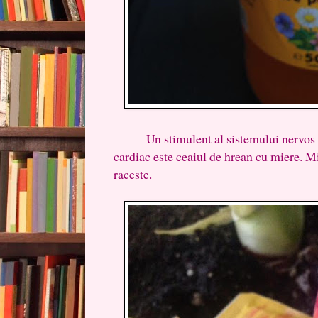
Un stimulent al sistemului nervos si 
cardiac este ceaiul de hrean cu miere. M
raceste.