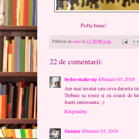
Pofta buna!
Publicat de
coco
la
11:39:00 p.m.
22 de comentarii:
bydee-make-up
februarie 03, 2018
Am mai invatat cate ceva datorita tie
Trebuie sa testez si eu ceaiul de h
foarte interesanta. :)
Răspundeți
Suzana
februarie 03, 2018