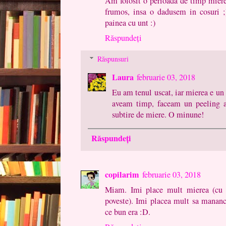
Am folosit o perioada de timp mierea
frumos, insa o dadusem in cosuri ;
painea cu unt :)
Răspundeți
Răspunsuri
Laura
februarie 03, 2018
Eu am tenul uscat, iar mierea e un
aveam timp, faceam un peeling al
subtire de miere. O minune!
Răspundeți
copilarim
februarie 03, 2018
Miam. Imi place mult mierea (cu p
poveste). Imi placea mult sa mananc
ce bun era :D.