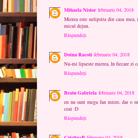
Mihaela Nistor
februarie 04, 2018
Mierea este nelipsita din casa mea, 
micul dejun.
Răspundeți
Doina Racoti
februarie 04, 2018
Nu-mi lipseste mierea, In fiecare zi c
Răspundeți
Bratu Gabriela
februarie 04, 2018
eu nu sunt mega fan miere, dar o mai
ceai :D
Răspundeți
CristinaB
februarie 04, 2018