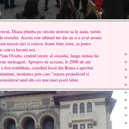
, Diana plimba pe oricine doreste sa le auda, turisti
la orasului. Acesta este ultimul tur din an si a avut aroma
am nascut aici si cunosc foarte bine zona, as putea
eu cateva lucruri noi.
Ovidiu, centrul istoric al orasului, langa statuia lui
ceste meleaguri. Apropos de aceasta, la 2000 de ani
a fost reabilitata, consiliul local din Roma a aprobat
imitate, motiunea prin care ''repara prejudiciul si
, considerat unul din cei mai mari poeti latini.