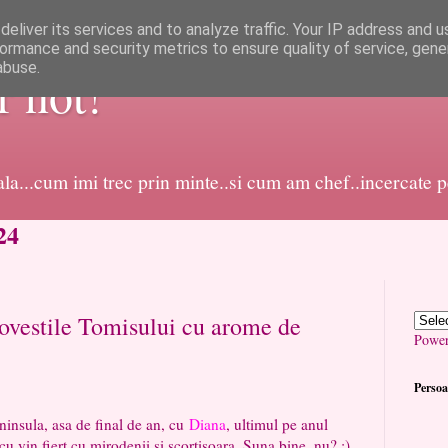
eliver its services and to analyze traffic. Your IP address and 
ormance and security metrics to ensure quality of service, gen
abuse.
or not!
dala...cum imi trec prin minte..si cum am chef..incercate 
24
ovestile Tomisului cu arome de
Powe
Persoa
sula, asa de final de an, cu
Diana
, ultimul pe anul
 cu vin fiert cu mirodenii si scortisoara. Suna bine, nu? :)