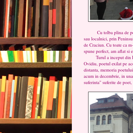
Cu tolba plina de povesti
sau localnici, prin Peninsu
de Craciun. Cu toate ca m-
spune perfect, am aflat si 
Turul a inceput din Piata 
Ovidiu, poetul exilat pe a
distanta, memoria poetului 
acum in decembrie, in unan
suferinta'' suferite de poet