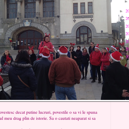
2
►
2
►
2
►
2
►
2
►
2
►
2
►
ecat putine lucruri, povestile o sa vi le spuna
ul meu drag plin de istorie. Sa o cautati neaparat si sa