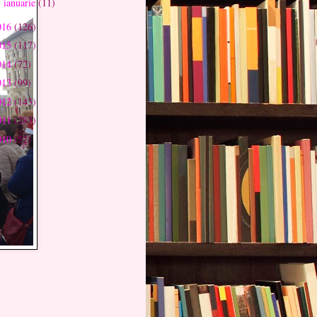
ianuarie
(11)
►
016
(126)
015
(117)
014
(72)
013
(99)
012
(143)
011
(283)
010
(52)