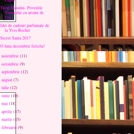
Turul Mosului- Povestile
Tomisului cu arome de
Cra...
Idei de cadouri parfumate de
la Yves Rocher
Secret Santa 2017
O luna decembrie fericita!
noiembrie
(11)
►
octombrie
(9)
►
septembrie
(12)
►
august
(7)
►
iulie
(12)
►
iunie
(10)
►
mai
(18)
►
aprilie
(17)
►
martie
(15)
►
februarie
(9)
►