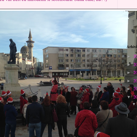
Arhivă
2
►
2
►
2
►
2
►
2
►
2
▼