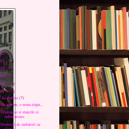
 blog
022
(3)
021
(22)
020
(69)
019
(84)
018
(118)
017
(138)
decembrie
(7)
▼
Un nou an, o noua etapa...
Tyulenovo si stancile ei
tulburatoare
Straluciti de sarbatori cu
Cupio