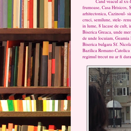
Cand veacul al xx-lea in
frumoase, Casa Hrisicos, S
arhitectonica, Cazinoul- s
cruci, semilune, stele- ren
in lume, 8 lacase de cult, 
Biserica Greaca, unde me
de unde locuiam, Geamia 
Biserica bulgara Sf. Nico
Bazilica Romano-Catolica S
regimul trecut nu ar fi da