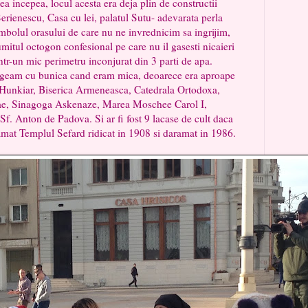
cepea, locul acesta era deja plin de constructii
erienescu, Casa cu lei, palatul Sutu- adevarata perla
imbolul orasului de care nu ne invrednicim sa ingrijim,
umitul octogon confesional pe care nu il gasesti nicaieri
intr-un mic perimetru inconjurat din 3 parti de apa.
rgeam cu bunica cand eram mica, deoarece era aproape
Hunkiar, Biserica Armeneasca, Catedrala Ortodoxa,
lae, Sinagoga Askenaze, Marea Moschee Carol I,
f. Anton de Padova. Si ar fi fost 9 lacase de cult daca
ramat Templul Sefard ridicat in 1908 si daramat in 1986.