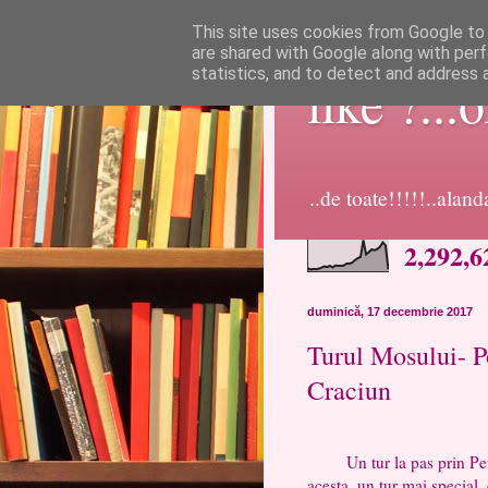
This site uses cookies from Google to d
are shared with Google along with perf
statistics, and to detect and address 
like ?...
..de toate!!!!!..alan
2,292,6
duminică, 17 decembrie 2017
Turul Mosului- P
Craciun
Un tur la pas prin Penin
acesta, un tur mai special,