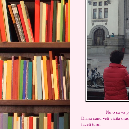
Nu o sa va povestesc d
Diana cand veti vizita oras
faceti turul.