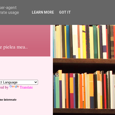
user-agent
erate usage
LEARN MORE
GOT IT
pe pielea mea..
red by
Translate
ne interesate