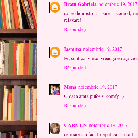
Bratu Gabriela
noiembrie 19, 2017
cat e de misto! si pare si comod, mi
relaxare!
Răspundeți
Iasmina
noiembrie 19, 2017
Ei, sunt convinsă, vreau și eu așa ceva
Răspundeți
Mona
noiembrie 19, 2017
O daaa arată pufos si comfy!:)
Răspundeți
CARMEN
noiembrie 19, 2017
ce mare s-a facut nepotica! :-) sa-ti 