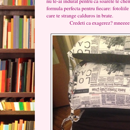
nu te-ai indurat pentru ca soarele te ch
formula perfecta pentru fiecare: fotoliile
care te strange calduros in brat
Credeti ca exagerez? mneeee...