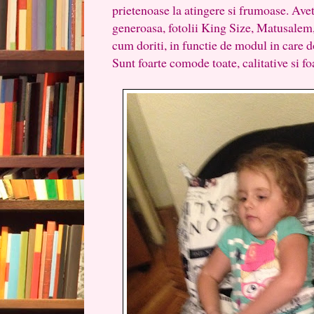
prietenoase la atingere si frumoase. Ave
generoasa, fotolii King Size, Matusalem
cum doriti, in functie de modul in care dor
Sunt foarte comode toate, calitative si f