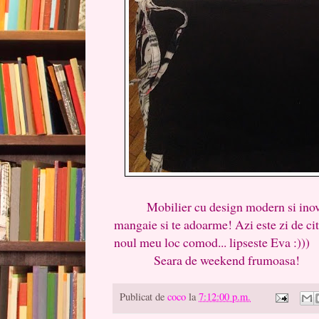
Mobilier cu design modern si inovato
mangaie si te adoarme! Azi este zi de citi
noul meu loc comod... lipseste Eva :)))
Seara de weekend frumoasa!
Publicat de
coco
la
7:12:00 p.m.