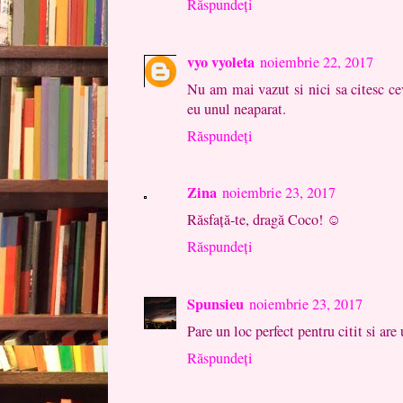
Răspundeți
vyo vyoleta
noiembrie 22, 2017
Nu am mai vazut si nici sa citesc cev
eu unul neaparat.
Răspundeți
Zina
noiembrie 23, 2017
Răsfață-te, dragă Coco! ☺
Răspundeți
Spunsieu
noiembrie 23, 2017
Pare un loc perfect pentru citit si are
Răspundeți