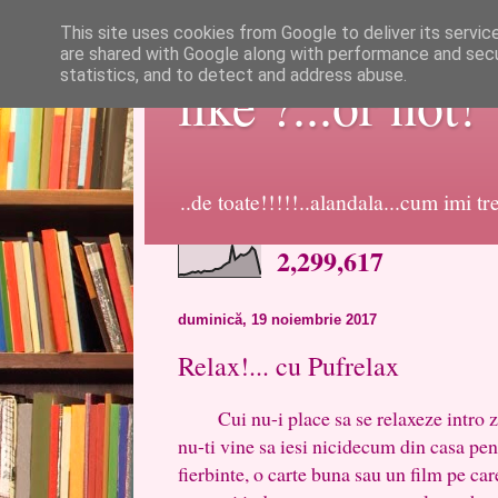
This site uses cookies from Google to deliver its servic
are shared with Google along with performance and secur
statistics, and to detect and address abuse.
like ?...or not!
..de toate!!!!!..alandala...cum imi t
2,299,617
duminică, 19 noiembrie 2017
Relax!... cu Pufrelax
Cui nu-i place sa se relaxeze intro zi 
nu-ti vine sa iesi nicidecum din casa pe
fierbinte, o carte buna sau un film pe car