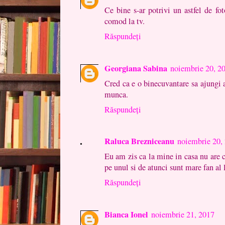
Ce bine s-ar potrivi un astfel de fo
comod la tv.
Răspundeți
Georgiana Sabina
noiembrie 20, 2
Cred ca e o binecuvantare sa ajungi a
munca.
Răspundeți
Raluca Brezniceanu
noiembrie 20,
Eu am zis ca la mine in casa nu are 
pe unul si de atunci sunt mare fan al l
Răspundeți
Bianca Ionel
noiembrie 21, 2017