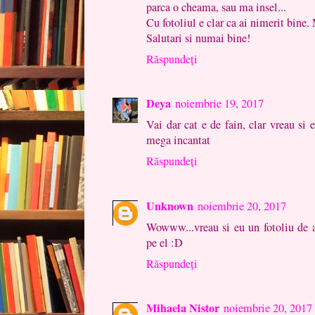
parca o cheama, sau ma insel...
Cu fotoliul e clar ca ai nimerit bine. 
Salutari si numai bine!
Răspundeți
Deya
noiembrie 19, 2017
Vai dar cat e de fain, clar vreau si 
mega incantat
Răspundeți
Unknown
noiembrie 20, 2017
Wowww...vreau si eu un fotoliu de ac
pe el :D
Răspundeți
Mihaela Nistor
noiembrie 20, 2017