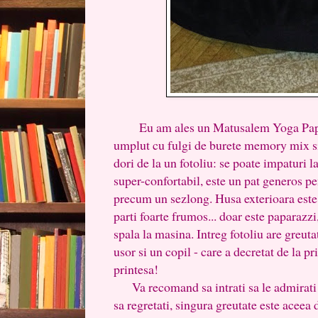
Eu am ales un Matusalem Yoga Papa
umplut cu fulgi de burete memory mix si 
dori de la un fotoliu: se poate impaturi 
super-confortabil, este un pat generos pe
precum un sezlong. Husa exterioara este
parti foarte frumos... doar este paparazzi, 
spala la masina. Intreg fotoliu are greuta
usor si un copil - care a decretat de la pr
printesa!
Va recomand sa intrati sa le admirati s
sa regretati, singura greutate este aceea d