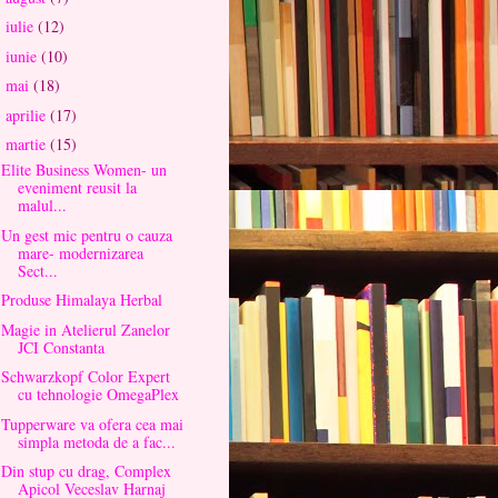
iulie
(12)
►
iunie
(10)
►
mai
(18)
►
aprilie
(17)
►
martie
(15)
▼
Elite Business Women- un
eveniment reusit la
malul...
Un gest mic pentru o cauza
mare- modernizarea
Sect...
Produse Himalaya Herbal
Magie in Atelierul Zanelor
JCI Constanta
Schwarzkopf Color Expert
cu tehnologie OmegaPlex
Tupperware va ofera cea mai
simpla metoda de a fac...
Din stup cu drag, Complex
Apicol Veceslav Harnaj