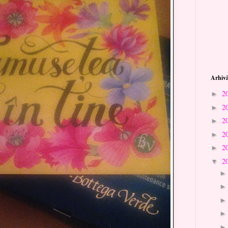
Arhivă
2
►
2
►
2
►
2
►
2
►
2
▼