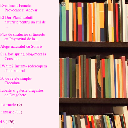
Eveniment Femeie,
Provocare si Adevar
El Dor Plant- solutii
naturiste pentru un stil de
...
Plus de stralucire si tinerete
cu Phytovital de la...
Alege naturalul cu Solaris
Si a fost spring blog-meet la
Constanta
IWhite2 Instant- redescopera
albul natural
50 de retete simple-
Ciocolata
Iubeste si gateste dragastos
de Dragobete
februarie
(9)
►
ianuarie
(11)
►
016
(126)