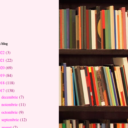
 blog
022
(3)
021
(22)
020
(69)
019
(84)
018
(118)
017
(138)
decembrie
(7)
►
noiembrie
(11)
►
octombrie
(9)
►
septembrie
(12)
►
august
(7)
►