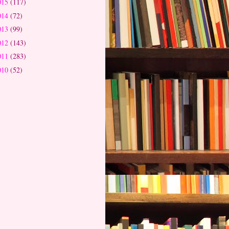
015
(117)
014
(72)
013
(99)
012
(143)
011
(283)
010
(52)