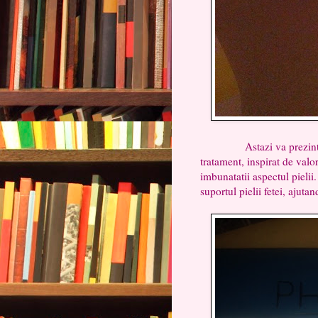
Astazi va prezint un p
tratament, inspirat de valo
imbunatatii aspectul pielii.
suportul pielii fetei, ajutan