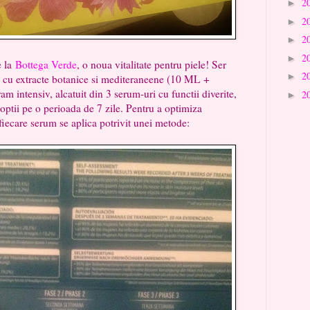
2
►
2
►
2
►
2
►
la
Bottega Verde
, o noua vitalitate pentru piele! Ser
2
►
t, cu extracte botanice si mediteraneene (10 ML +
intensiv, alcatuit din 3 serum-uri cu functii diverite,
2
►
noptii pe o perioada de 7 zile. Pentru a optimiza
 fiecare serum se aplica potrivit unei metode: