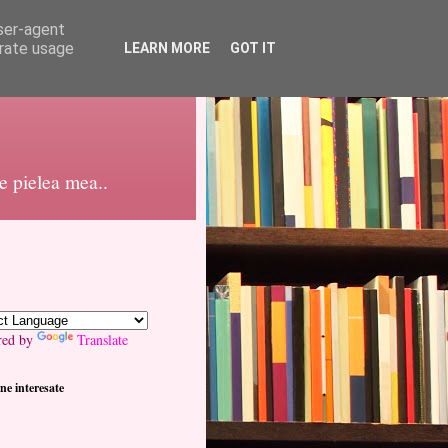
user-agent
erate usage
LEARN MORE
GOT IT
pe pielea mea..
red by
Translate
ne interesate