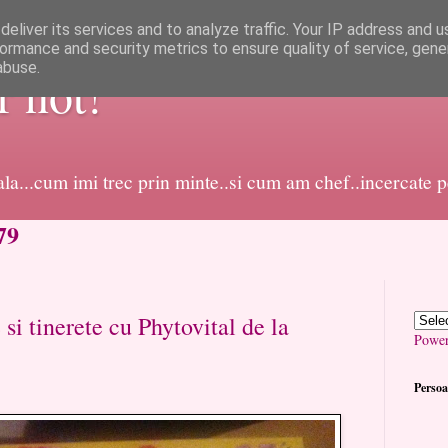
eliver its services and to analyze traffic. Your IP address and 
ormance and security metrics to ensure quality of service, gen
abuse.
or not!
dala...cum imi trec prin minte..si cum am chef..incercate 
79
 si tinerete cu Phytovital de la
Powe
Persoa