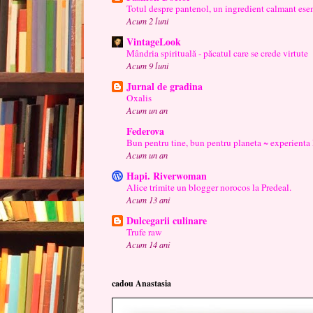
Totul despre pantenol, un ingredient calmant esen
Acum 2 luni
VintageLook
Mândria spirituală - păcatul care se crede virtute
Acum 9 luni
Jurnal de gradina
Oxalis
Acum un an
Federova
Bun pentru tine, bun pentru planeta ~ experienta
Acum un an
Hapi. Riverwoman
Alice trimite un blogger norocos la Predeal.
Acum 13 ani
Dulcegarii culinare
Trufe raw
Acum 14 ani
cadou Anastasia