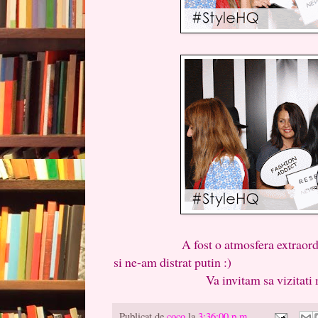
A fost o atmosfera extraordinara,
si ne-am distrat putin :)
Va invitam sa vizitati magazin
Publicat de
coco
la
3:36:00 p.m.