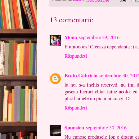
13 comentarii:
Mona
septembrie 29, 2016
Frumoooos! Creeaza dependenta :) au 
Răspundeți
Bratu Gabriela
septembrie 30, 201
la noi s-a inchis reserved. nu imi
gaseau lucruri chiar faine acolo. eu
plac hainele un pic mai crazy :D
Răspundeți
Spunsieu
septembrie 30, 2016
Nu cunosc produsele lor, e dragut c