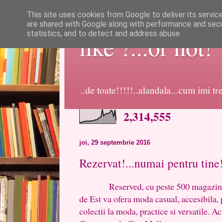
This site uses cookies from Google to deliver its servic
are shared with Google along with performance and secur
statistics, and to detect and address abuse.
like ?...or not!
..de toate!!!!!..alandala...cum imi t
2,314,555
joi, 29 septembrie 2016
Rezervat!...numai pentru tine
Reserved, cu peste 500 magazine de
de Est va ofera moda casual, accesibila, p
colectii la moda, practice si versatile.