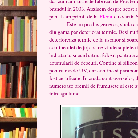
dar cum am zis, este fabricat de Procte
brandul in 2003. Auzisem despre acest s
pana l-am primit de la
Elena
cu ocazia S
Este un produs generos, sticla are 
din gama par deteriorat termic. Desi nu f
deterioreaza termic de la uscator si soa
contine ulei de jojoba ce vindeca pielea 
hidratante si acid citric, folosit pentru a
acumularii de deseuri. Contine si silicon
pentru razele UV, dar contine si paraben
fost certificate. In ciuda controverselor, d
numeroase premii de frumusete si este a
intreaga lume.