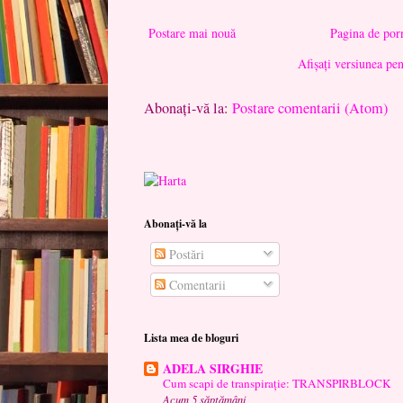
Postare mai nouă
Pagina de por
Afișați versiunea pe
Abonați-vă la:
Postare comentarii (Atom)
Abonați-vă la
Postări
Comentarii
Lista mea de bloguri
ADELA SIRGHIE
Cum scapi de transpirație: TRANSPIRBLOCK
Acum 5 săptămâni