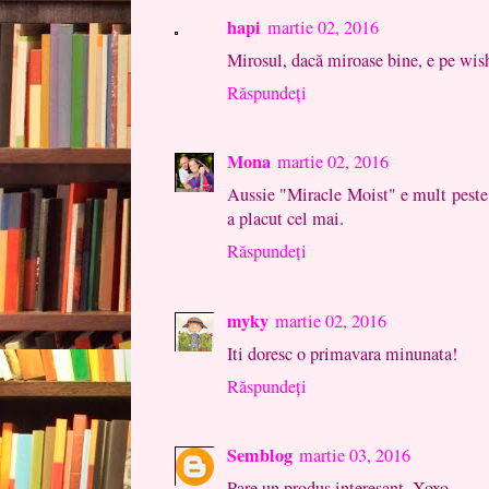
hapi
martie 02, 2016
Mirosul, dacă miroase bine, e pe wish 
Răspundeți
Mona
martie 02, 2016
Aussie "Miracle Moist" e mult peste.
a placut cel mai.
Răspundeți
myky
martie 02, 2016
Iti doresc o primavara minunata!
Răspundeți
Semblog
martie 03, 2016
Pare un produs interesant. Xoxo