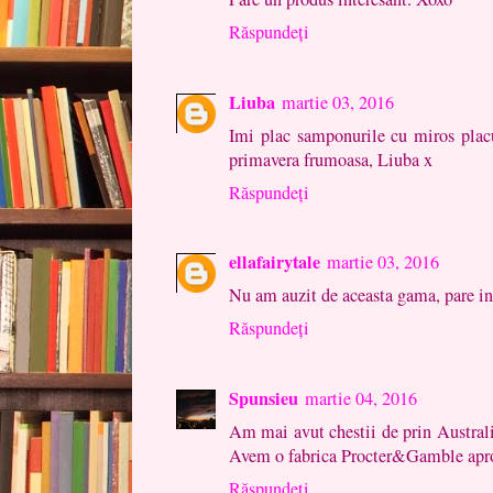
Răspundeți
Liuba
martie 03, 2016
Imi plac samponurile cu miros placut
primavera frumoasa, Liuba x
Răspundeți
ellafairytale
martie 03, 2016
Nu am auzit de aceasta gama, pare in
Răspundeți
Spunsieu
martie 04, 2016
Am mai avut chestii de prin Australi
Avem o fabrica Procter&Gamble apro
Răspundeți