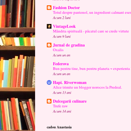
Fashion Doctor
Totul despre pantenol, un ingredient calmant esen
Acum 2 luni
VintageLook
Mândria spirituală - păcatul care se crede virtute
Acum 9 luni
Jurnal de gradina
Oxalis
Acum un an
Federova
Bun pentru tine, bun pentru planeta ~ experienta
Acum un an
Hapi. Riverwoman
Alice trimite un blogger norocos la Predeal.
Acum 13 ani
Dulcegarii culinare
Trufe raw
Acum 14 ani
cadou Anastasia