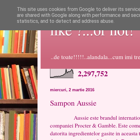
This site uses cookies from Google to deliver its servic
are shared with Google along with performance and secur
statistics, and to detect and address abuse.
like ?...or not!
..de toate!!!!!..alandala...cum imi t
2,297,752
miercuri, 2 martie 2016
Sampon Aussie
Aussie este brandul international p
companiei Procter & Gamble. Este comer
datorita ingredientelor gasite in aceasta