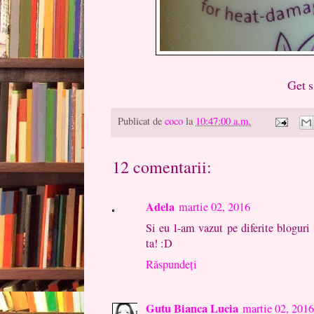
Get sssssizzling,
Publicat de
coco
la
10:47:00 a.m.
12 comentarii:
Adela
martie 02, 2016
Si eu l-am vazut pe diferite bloguri 
ta! :D
Răspundeți
Gutu Bianca Lucia
martie 02, 2016