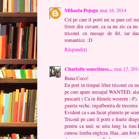
Mihaela Pojogu
mai 16, 2014
Cel pe care il porti mi se pare cel ma
litere din cuvant, ca sa nu zic ca nu
tricouri cu mesaje de fel, iar da
romantice. :D
Răspundeți
Charlotte sometimes...
mai 17, 201
Buna Coco!
Eu port in timpul liber tricouri cu m
pe care apare mesajul WANTED, alatu
puscarii ( Ca in filmele western :-P).
gazeta veche, ingalbenita de trecerea
Evident ca s-au facut glumite pe seam
Tricoul pe care il porti e foarte dragu
pentru ca unii se uita lung la tine.
cunosc limba engleza. Haa...am fost r