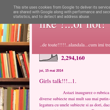
This site uses cookies from Google to deliver its servic
are shared with Google along with performance and secur
statistics, and to detect and address abuse.
like ?...or not!
..de toate!!!!!..alandala...cum imi t
2,294,160
joi, 15 mai 2014
Girls talk!!!...1.
Astazi inaugurez o rubrica noua
diverse subiecte mai mult sau mai putin d
legatura cu unele subiecte si as dori, da