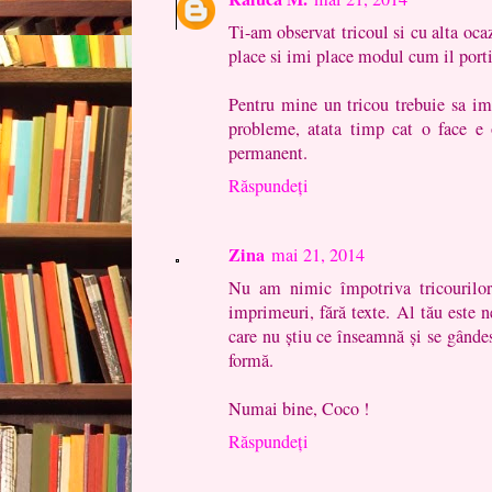
Ti-am observat tricoul si cu alta oca
place si imi place modul cum il porti
Pentru mine un tricou trebuie sa imi
probleme, atata timp cat o face e
permanent.
Răspundeți
Zina
mai 21, 2014
Nu am nimic împotriva tricourilor
imprimeuri, fără texte. Al tău este n
care nu știu ce înseamnă și se gânde
formă.
Numai bine, Coco !
Răspundeți