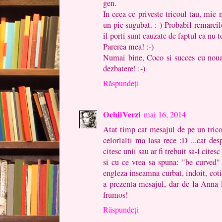
gen.
In ceea ce priveste tricoul tau, mie 
un pic sugubat. :-) Probabil remarcil
il porti sunt cauzate de faptul ca nu 
Parerea mea! :-)
Numai bine, Coco si succes cu noua 
dezbatere! :-)
Răspundeți
OchiiVerzi
mai 16, 2014
Atat timp cat mesajul de pe un tric
celorlalti ma lasa rece :D ...cat des
citesc unii sau ar fi trebuit sa-l cites
si cu ce vrea sa spuna: "be curved" .
engleza inseamna curbat, indoit, coti
a prezenta mesajul, dar de la Anna
frumos!
Răspundeți