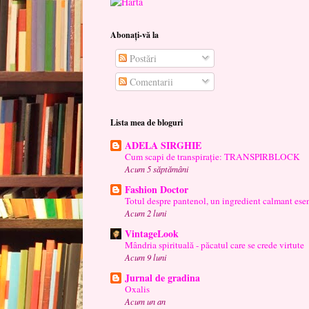
Abonați-vă la
Postări
Comentarii
Lista mea de bloguri
ADELA SIRGHIE
Cum scapi de transpirație: TRANSPIRBLOCK
Acum 5 săptămâni
Fashion Doctor
Totul despre pantenol, un ingredient calmant esen
Acum 2 luni
VintageLook
Mândria spirituală - păcatul care se crede virtute
Acum 9 luni
Jurnal de gradina
Oxalis
Acum un an