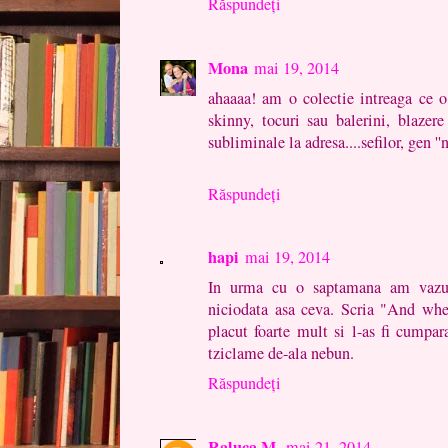
Răspundeți
Mona
mai 19, 2014
ahaaaa! am o colectie intreaga ce o
skinny, tocuri sau balerini, blazere
subliminale la adresa....sefilor, gen ''
Răspundeți
hapi
mai 19, 2014
In urma cu o saptamana am vazu
niciodata asa ceva. Scria "And whe
placut foarte mult si l-as fi cumpar
tziclame de-ala nebun.
Răspundeți
Raluca M.
mai 21, 2014