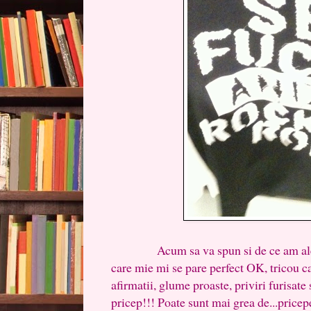
Acum sa va spun si de ce am ales a
care mie mi se pare perfect OK, tricou c
afirmatii, glume proaste, priviri furisate
pricep!!! Poate sunt mai grea de...pricep