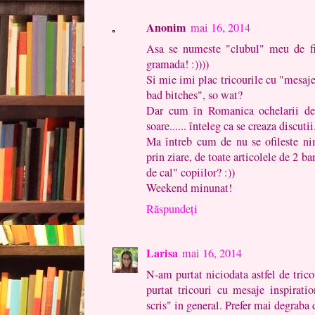
Anonim
mai 16, 2014
Asa se numeste "clubul" meu de fitn
gramada! :))))
Si mie imi plac tricourile cu "mesaje
bad bitches", so wat?
Dar cum în Romanica ochelarii de 
soare...... înteleg ca se creaza discutii
Ma întreb cum de nu se ofileste nim
prin ziare, de toate articolele de 2 ba
de cal" copiilor? :))
Weekend minunat!
Răspundeți
Larisa
mai 16, 2014
N-am purtat niciodata astfel de tric
purtat tricouri cu mesaje inspiratio
scris" in general. Prefer mai degraba d