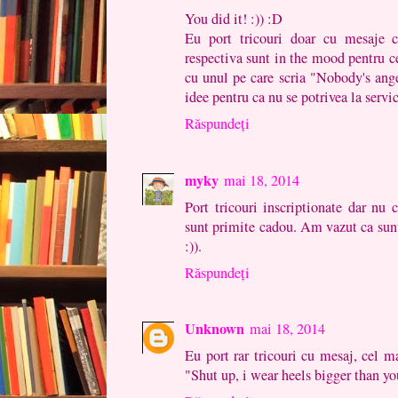
You did it! :)) :D
Eu port tricouri doar cu mesaje c
respectiva sunt in the mood pentru ce
cu unul pe care scria "Nobody's ang
idee pentru ca nu se potrivea la servic
Răspundeți
myky
mai 18, 2014
Port tricouri inscriptionate dar nu 
sunt primite cadou. Am vazut ca sunt
:)).
Răspundeți
Unknown
mai 18, 2014
Eu port rar tricouri cu mesaj, cel ma
"Shut up, i wear heels bigger than yo