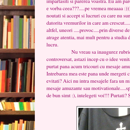
impartasiti si parerea voastra. Eu am pa
e vorba ceea???.....pe vremea meaaaa :)))
noutati si accept si lucruri cu care nu s
datorita vremurilor in care am crescut....
altfel, uneori .....provoc.....prin diverse d
atrage atentia, mai mult pentru a studia 
lucru.
Nu vreau sa inaugurez rubrica cu
controversat, astazi incep cu o idee veni
purtat pana acum tricouri cu mesaje amu
Intrebarea mea este pana unde mergeti c
evitati? Aici nu intra mesajele fara un 
mesaje amuzante sau motivationale.....sp
de bun simt :), intelegeti voi!!! Purtati?