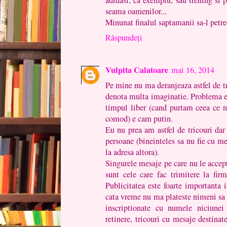
adidasi, ca exemplu, sau trening si 
seama oamenilor...
Minunat finalul saptamanii sa-l petre
Răspundeți
Vulpita Calatoare
mai 16, 2014
Pe mine nu ma deranjeaza astfel de tr
denota multa imaginatie. Problema est
timpul liber (cand purtam ceea ce n
comod) e cam putin.
Eu nu prea am astfel de tricouri dar
persoane (bineinteles sa nu fie cu m
la adresa altora).
Singurele mesaje pe care nu le accept
sunt cele care fac trimitere la firm
Publicitatea este foarte importanta i
cata vreme nu ma plateste nimeni sa l
inscriptionate cu numele niciunei 
retinere, tricouri cu mesaje destina