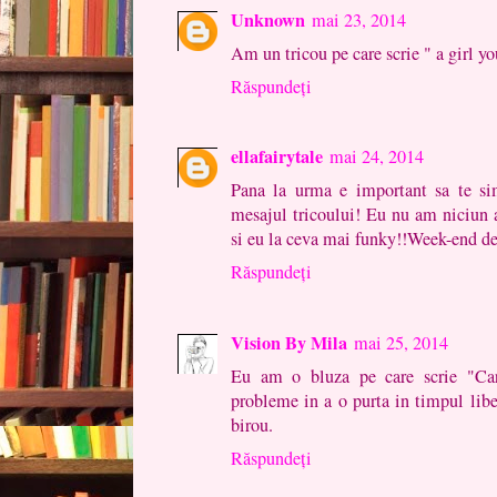
Unknown
mai 23, 2014
Am un tricou pe care scrie " a girl y
Răspundeți
ellafairytale
mai 24, 2014
Pana la urma e important sa te sim
mesajul tricoului! Eu nu am niciun a
si eu la ceva mai funky!!Week-end de
Răspundeți
Vision By Mila
mai 25, 2014
Eu am o bluza pe care scrie "Ca
probleme in a o purta in timpul liber
birou.
Răspundeți