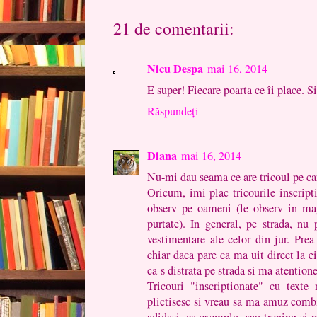
21 de comentarii:
Nicu Despa
mai 16, 2014
E super! Fiecare poarta ce îi place. S
Răspundeți
Diana
mai 16, 2014
Nu-mi dau seama ce are tricoul pe care 
Oricum, imi plac tricourile inscript
observ pe oameni (le observ in ma
purtate). In general, pe strada, nu
vestimentare ale celor din jur. Prea
chiar daca pare ca ma uit direct la ei.
ca-s distrata pe strada si ma atentione
Tricouri "inscriptionate" cu text
plictisesc si vreau sa ma amuz combi