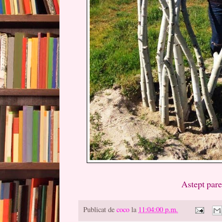
Astept parerea voast
Publicat de
coco
la
11:04:00 p.m.