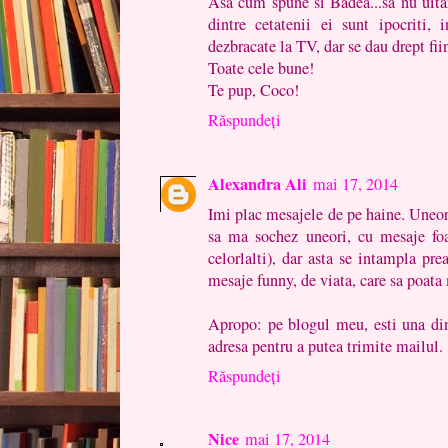
Asa cum spune si Badea...sa nu uitam
dintre cetatenii ei sunt ipocriti, 
dezbracate la TV, dar se dau drept fii
Toate cele bune!
Te pup, Coco!
Răspundeți
Alexandra Ali
mai 17, 2014
Imi plac mesajele de pe haine. Uneori
sa ma sochez uneori, cu mesaje foa
celorlalti), dar asta se intampla prea
mesaje funny, de viata, care sa poata
Apropo: pe blogul meu, esti una din
adresa pentru a putea trimite mailul.
Răspundeți
Nice
mai 17, 2014