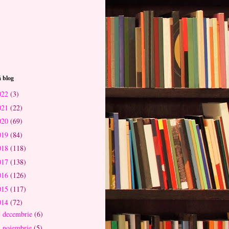
 blog
022
(3)
021
(22)
020
(69)
019
(84)
018
(118)
017
(138)
016
(126)
015
(117)
014
(72)
decembrie
(6)
►
noiembrie
(5)
►