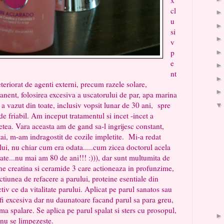
cl
u
si
v
p
e
nt
eteriorat de agenti externi, precum razele solare,
anent, folosirea excesiva a uscatorului de par, apa marina
a vazut din toate, inclusiv vopsit lunar de 30 ani, spre
de friabil. Am inceput tratamentul si incet -incet a
etea. Vara aceasta am de gand sa-l ingrijesc constant,
 tai, m-am indragostit de cozile impletite. Mi-a redat
ului, nu chiar cum era odata.....cum zicea doctorul acela
rate...nu mai am 80 de ani!!! :))), dar sunt multumita de
ine creatina si ceramide 3 care actioneaza in profunzime,
tiunea de refacere a parului, proteine esentiale din
iv ce da vitalitate parului. Aplicat pe parul sanatos sau
 fi excesiva dar nu daunatoare facand parul sa para greu,
ma spalare. Se aplica pe parul spalat si sters cu prosopul,
i nu se limpezeste.