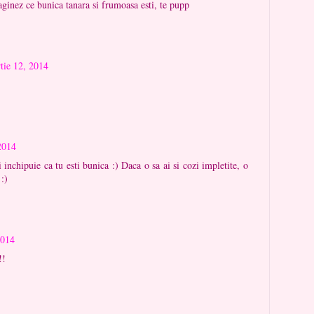
aginez ce bunica tanara si frumoasa esti, te pupp
tie 12, 2014
2014
inchipuie ca tu esti bunica :) Daca o sa ai si cozi impletite, o
 :)
2014
!!