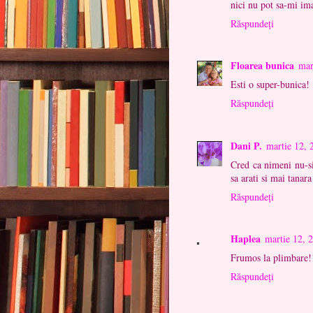
nici nu pot sa-mi im
Răspundeți
Floarea bunica
mar
Esti o super-bunica!
Răspundeți
Dani P.
martie 12, 
Cred ca nimeni nu-si 
sa arati si mai tanara
Răspundeți
Haplea
martie 12, 
Frumos la plimbare!
Răspundeți