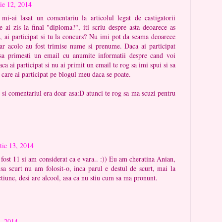
ie 12, 2014
i-ai lasat un comentariu la articolul legat de castigatorii
e ai zis la final "diploma?", iti scriu despre asta deoarece as
, ai participat si tu la concurs? Nu imi pot da seama deoarece
ar acolo au fost trimise nume si prenume. Daca ai participat
t sa primesti un email cu anumite informatii despre cand voi
ca ai participat si nu ai primit un email te rog sa imi spui si sa
 care ai participat pe blogul meu daca se poate.
 si comentariul era doar asa:D atunci te rog sa ma scuzi pentru
tie 13, 2014
fost 11 si am considerat ca e vara.. :)) Eu am cheratina Anian,
a scurt nu am folosit-o, inca parul e destul de scurt, mai la
tiune, desi are alcool, asa ca nu stiu cum sa ma pronunt.
, 2014