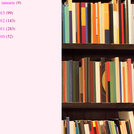
ianuarie
(9)
►
013
(99)
012
(143)
011
(283)
010
(52)