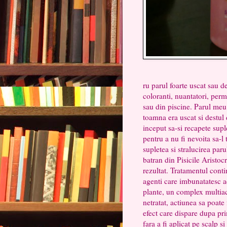
ru parul foarte uscat sau d
coloranti, nuantatori, perm
sau din piscine. Parul meu 
toamna era uscat si destul 
inceput sa-si recapete supl
pentru a nu fi nevoita sa-l
supletea si stralucirea par
batran din Pisicile Aristoc
rezultat. Tratamentul cont
agenti care imbunatatesc ac
plante, un complex multiact
netratat, actiunea sa poate
efect care dispare dupa pri
fara a fi aplicat pe scalp s