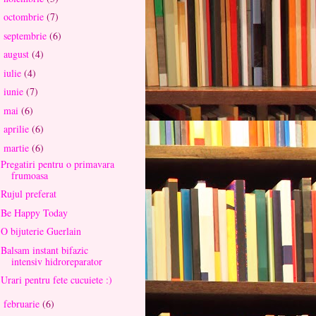
octombrie
(7)
►
septembrie
(6)
►
august
(4)
►
iulie
(4)
►
iunie
(7)
►
mai
(6)
►
aprilie
(6)
►
martie
(6)
▼
Pregatiri pentru o primavara
frumoasa
Rujul preferat
Be Happy Today
O bijuterie Guerlain
Balsam instant bifazic
intensiv hidroreparator
Urari pentru fete cucuiete :)
februarie
(6)
►