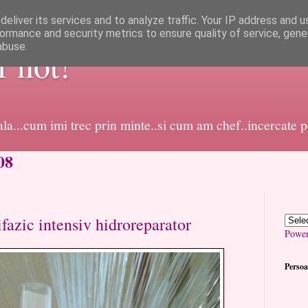
eliver its services and to analyze traffic. Your IP address and 
ormance and security metrics to ensure quality of service, gen
abuse.
or not!
dala...cum imi trec prin minte..si cum am chef..incercate 
08
fazic intensiv hidroreparator
Powe
Persoa