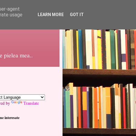
user-agent
erate usage
LEARN MORE
GOT IT
pe pielea mea..
red by
Translate
ne interesate