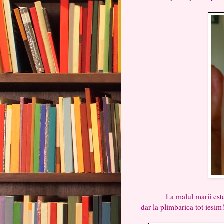
La malul marii este frig
dar la plimbarica tot iesim