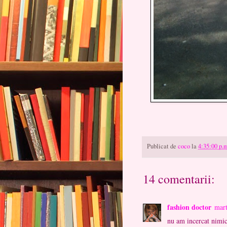
Pupici! Coc
Publicat de
coco
la
4:35:00 p.
14 comentarii:
fashion doctor
mart
nu am incercat nimic