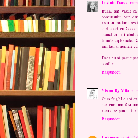
Lavinia Dance
mart
Buna, am vazut ca m
concursului prin car
vrea sa ma lamuresti
aici apari cu Coco i
atunci ar fi trebui
trimite diplomele. Da
imi lasi si numele cu
Daca nu ai participat
confuzie.
Răspundeți
Vision By Mila
mar
Cum frig? La noi au 
dar cum am fost tuns
vara o re-pun in func
Răspundeți
Unknown
martie 14