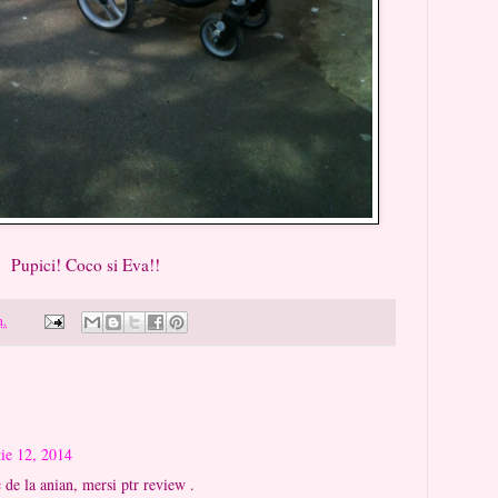
o si Eva!!
m.
ie 12, 2014
 de la anian, mersi ptr review .