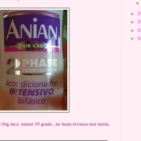
2
►
2
►
2
►
2
►
 inca, numai 10 grade...ne luam revansa mai tarziu,
!