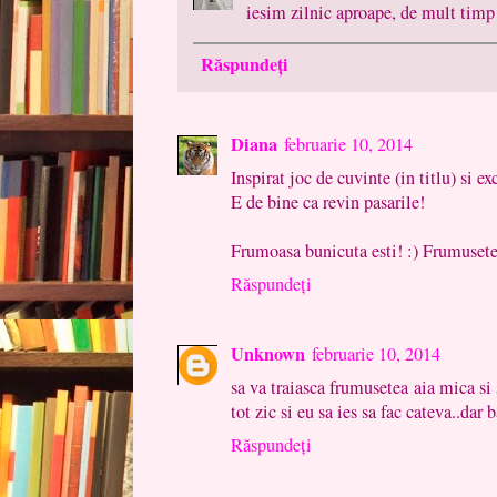
iesim zilnic aproape, de mult timp!
Răspundeți
Diana
februarie 10, 2014
Inspirat joc de cuvinte (in titlu) si ex
E de bine ca revin pasarile!
Frumoasa bunicuta esti! :) Frumusetea
Răspundeți
Unknown
februarie 10, 2014
sa va traiasca frumusetea aia mica si
tot zic si eu sa ies sa fac cateva..dar 
Răspundeți