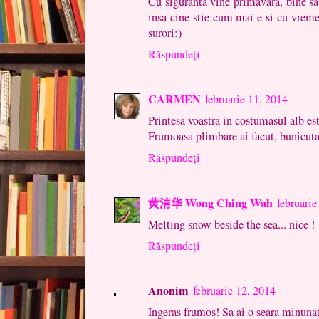
Cu siguranta vine primavara, bine sa
insa cine stie cum mai e si cu vreme
surori:)
Răspundeți
CARMEN
februarie 11, 2014
Printesa voastra in costumasul alb es
Frumoasa plimbare ai facut, bunicut
Răspundeți
黄清华 Wong Ching Wah
februarie
Melting snow beside the sea... nice !
Răspundeți
Anonim
februarie 12, 2014
Ingeras frumos! Sa ai o seara minuna