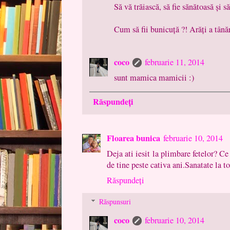
Să vă trăiască, să fie sănătoasă și 
Cum să fii bunicuță ?! Arăți a tână
coco
februarie 11, 2014
sunt mamica mamicii :)
Răspundeți
Floarea bunica
februarie 10, 2014
Deja ati iesit la plimbare fetelor? C
de tine peste cativa ani.Sanatate la t
Răspundeți
Răspunsuri
coco
februarie 10, 2014