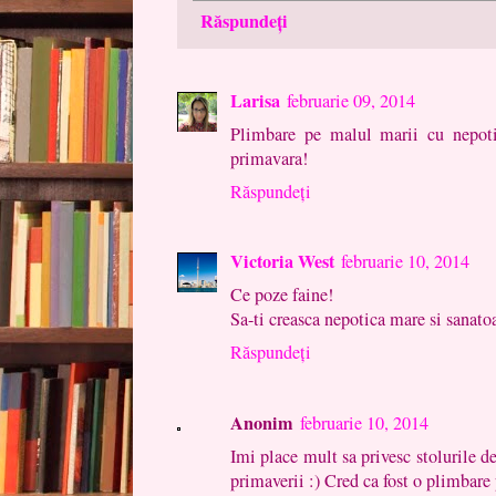
Răspundeți
Larisa
februarie 09, 2014
Plimbare pe malul marii cu nepotic
primavara!
Răspundeți
Victoria West
februarie 10, 2014
Ce poze faine!
Sa-ti creasca nepotica mare si sanatoa
Răspundeți
Anonim
februarie 10, 2014
Imi place mult sa privesc stolurile d
primaverii :) Cred ca fost o plimbare 