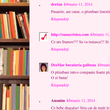
dorian
februarie 11, 2014
Pasarele, aer curat, o plimbare linisti
Răspundeți
http://oanacristea.com
februarie 11
Ce urs frumos!!!! Sa va traiasca!!! Si 
Răspundeți
DiaMar bucataria galbena
februar
O plimbare intr-o companie foarte pl
O zi buna!
Răspundeți
Anonim
februarie 11, 2014
Ce bebe dragalas! Stiu cat de mult le