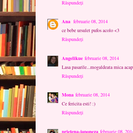
Răspundeți
Ana
februarie 08, 2014
ce bebe ursulet pufos acolo <3
Răspundeți
Angelikue
februarie 08, 2014
Lasa pasarile...mogaldeata mica acapa
Răspundeți
Mona
februarie 08, 2014
Ce fericita esti! :)
Răspundeți
prietena-japoneza
februarie 08, 201