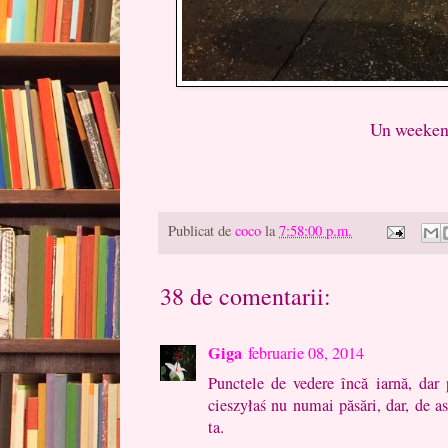
Un weekend minunat si
Coco si 
Publicat de
coco
la
7:58:00 p.m.
38 de comentarii:
Giga
februarie 08, 2014
Punctele de vedere încă iarnă, ​​dar
cieszyłaś nu numai păsări, dar, de 
ta.