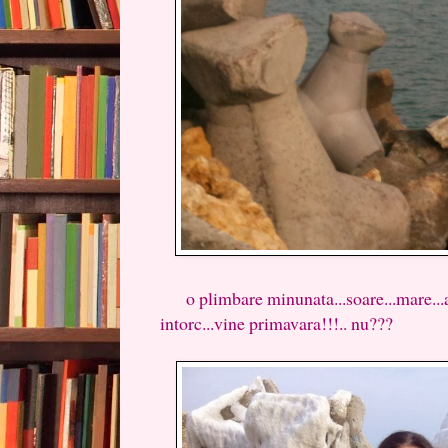
o plimbare minunata...soare...mare...ae
intorc...vine primavara!!!.. nu???