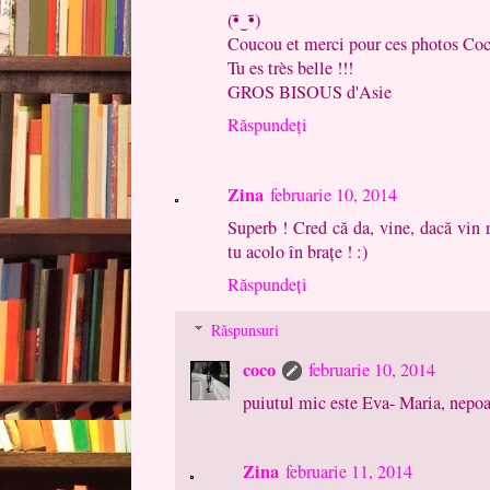
(•̃‿•̃)
Coucou et merci pour ces photos Coc
Tu es très belle !!!
GROS BISOUS d'Asie
Răspundeți
Zina
februarie 10, 2014
Superb ! Cred că da, vine, dacă vin r
tu acolo în brațe ! :)
Răspundeți
Răspunsuri
coco
februarie 10, 2014
puiutul mic este Eva- Maria, nepoa
Zina
februarie 11, 2014