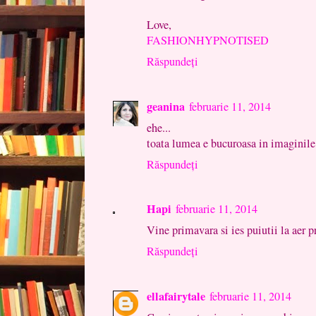
Love,
FASHIONHYPNOTISED
Răspundeți
geanina
februarie 11, 2014
ehe...
toata lumea e bucuroasa in imaginile a
Răspundeți
Hapi
februarie 11, 2014
Vine primavara si ies puiutii la aer p
Răspundeți
ellafairytale
februarie 11, 2014