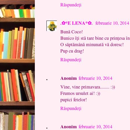
Răspundeți
.✿*E LENA*✿.
februarie 10, 2014
Bună Coco!
Bunico îți stă tare bine cu prințesa în
O săptămână minunată vă doresc!
Pup cu drag!
Răspundeți
Anonim
februarie 10, 2014
Vine, vine primavara........ :))
Frumos ursulet ai! :))
pupici fetelor!
Răspundeți
Anonim
februarie 10, 2014