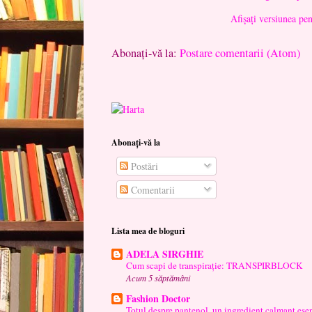
Afișați versiunea pe
Abonați-vă la:
Postare comentarii (Atom)
Abonați-vă la
Postări
Comentarii
Lista mea de bloguri
ADELA SIRGHIE
Cum scapi de transpirație: TRANSPIRBLOCK
Acum 5 săptămâni
Fashion Doctor
Totul despre pantenol, un ingredient calmant esen