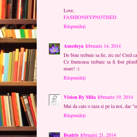
Love,
FASHIONHYPNOTISED
Răspundeți
Amedeya
februarie 14, 2014
De bine trebuie sa fie, zic eu! Cred ca
Ce frumoasa trebuie sa fi fost plim
mare! :)
Răspundeți
Vision By Mila
februarie 19, 2014
Mai da cate o raza si pe la noi, dar "m
Răspundeți
Beatris
februarie 21, 2014