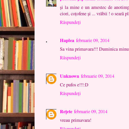
şi la mine e un amestec de anotimpur
ciori, coţofene şi ... vrăbii ! o seară p
Răspundeți
Haplea
februarie 09, 2014
Sa vina primavara!!! Duminica minu
Răspundeți
Unknown
februarie 09, 2014
Ce pufos e!!!:D
Răspundeți
Rețete
februarie 09, 2014
vreau primavara!
Răspundeți