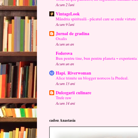
Acum 2 luni
VintageLook
Mândria spirituală - păcatul care se crede virtute
Acum 9 luni
Jurnal de gradina
Oxalis
Acum un an
Federova
Bun pentru tine, bun pentru planeta ~ experienta
Acum un an
Hapi. Riverwoman
Alice trimite un blogger norocos la Predeal.
Acum 13 ani
Dulcegarii culinare
Trufe raw
Acum 14 ani
cadou Anastasia