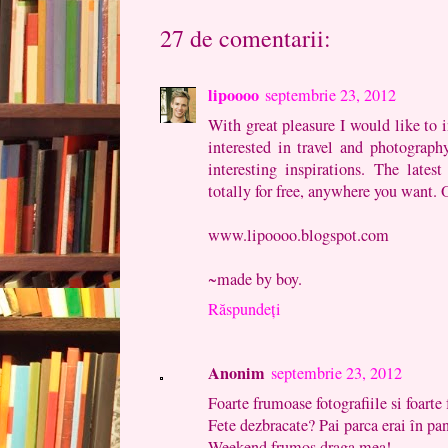
27 de comentarii:
lipoooo
septembrie 23, 2012
With great pleasure I would like to i
interested in travel and photography
interesting inspirations. The late
totally for free, anywhere you want. 
www.lipoooo.blogspot.com
~made by boy.
Răspundeți
Anonim
septembrie 23, 2012
Foarte frumoase fotografiile si foarte
Fete dezbracate? Pai parca erai în pant
Weekend frumos draga mea!