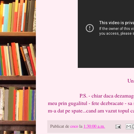
Un weekend mi
P.S. - chiar daca dezamagesc pe 
meu prin gugalitul - fete dezbracate - sa sti
m-a dat pe spate...cand am vazut topul ca
Publicat de
coco
la
1:30:00 a.m.