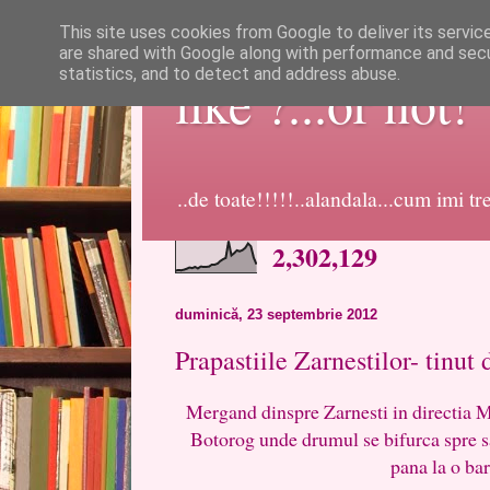
This site uses cookies from Google to deliver its servic
are shared with Google along with performance and secur
statistics, and to detect and address abuse.
like ?...or not!
..de toate!!!!!..alandala...cum imi t
2,302,129
duminică, 23 septembrie 2012
Prapastiile Zarnestilor- tinut
Mergand dinspre Zarnesti in directia Ma
Botorog unde drumul se bifurca spre sat
pana la o bar