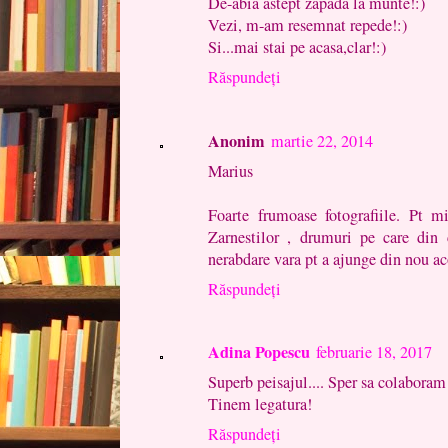
De-abia astept zapada la munte!:)
Vezi, m-am resemnat repede!:)
Si...mai stai pe acasa,clar!:)
Răspundeți
Anonim
martie 22, 2014
Marius
Foarte frumoase fotografiile. Pt m
Zarnestilor , drumuri pe care din c
nerabdare vara pt a ajunge din nou ac
Răspundeți
Adina Popescu
februarie 18, 2017
Superb peisajul.... Sper sa colaboram 
Tinem legatura!
Răspundeți