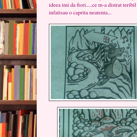
ideea imi da fiori.....ce m-a distrat teribi
infatisau o caprita neatenta...