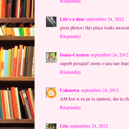
Răspundeți
Life's a shoe
septembrie 24, 2012
great photos! this place looks aweso
Răspundeți
Ioana-Carmen
septembrie 24, 2012
superb peisajul! avem o tara tare fru
Răspundeți
Unknown
septembrie 24, 2012
AM fost si eu pe la zarnesti, dar la c
Răspundeți
Lita
septembrie 24, 2012