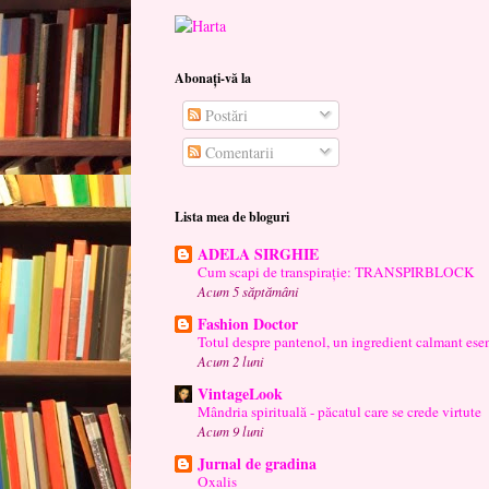
Abonați-vă la
Postări
Comentarii
Lista mea de bloguri
ADELA SIRGHIE
Cum scapi de transpirație: TRANSPIRBLOCK
Acum 5 săptămâni
Fashion Doctor
Totul despre pantenol, un ingredient calmant esen
Acum 2 luni
VintageLook
Mândria spirituală - păcatul care se crede virtute
Acum 9 luni
Jurnal de gradina
Oxalis