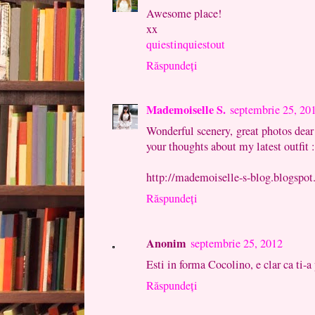
Awesome place!
xx
quiestinquiestout
Răspundeți
Mademoiselle S.
septembrie 25, 20
Wonderful scenery, great photos dear! 
your thoughts about my latest outfit :
http://mademoiselle-s-blog.blogspot.
Răspundeți
Anonim
septembrie 25, 2012
Esti in forma Cocolino, e clar ca ti-a p
Răspundeți