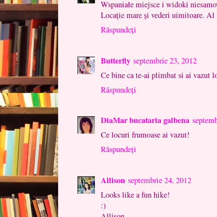
Wspaniałe miejsce i widoki niesamo
Locație mare și vederi uimitoare. Al 
Răspundeți
Butterfly
septembrie 23, 2012
Ce bine ca te-ai plimbat si ai vazut 
Răspundeți
DiaMar bucataria galbena
septemb
Ce locuri frumoase ai vazut!
Răspundeți
Allison
septembrie 24, 2012
Looks like a fun hike!
:)
Allison