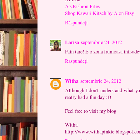
A's Fashion Files
Shop Kawaii Kitsch by A on Etsy!
Răspundeți
Larisa
septembrie 24, 2012
Fain tare! E o zona frumoasa intr-adev
Răspundeți
Witha
septembrie 24, 2012
Although I don't understand what you
really had a fun day :D
Feel free to visit my blog
Witha
http://www.withapinkie.blogspot.c