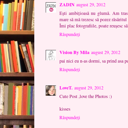
ZADIN
august 29, 2012
Eşti ambiţioasă nu glumă. Am tras 
mare să mă trezesc să pozez răsăritul 
Îmi plac fotografiile, poate reuşesc să 
Răspundeți
Vision By Mila
august 29, 2012
pai nici eu n-as dormi, sa prind asa pe
Răspundeți
LoveT.
august 29, 2012
Cute Post ,love the Photos :)
kisses
Răspundeți