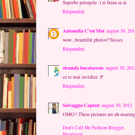
Superbe peisajele :) zi faina sa ai
Răspundeți
Antonella C’est Moi
august 30, 20
wow...beautiful photos!!!kisses
Răspundeți
strumfa bucatareste
august 30, 201
ce te mai invidiez :P
Răspundeți
Selvaggia Capizzi
august 30, 2012
OMG!! These pictures are ah-mazing!
Don't Call Me Fashion Blogger
Bloglovin'