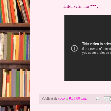
Hitul verii...nu ??? :)
Publicat de
coco
la
9:33:00 a.m.