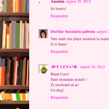
Anonim
august 29, 2012
So lovely!
Răspundeți
DiaMar bucataria galbena
august 
Tare mult imi place rasaritul la malu
O zi buna!
Răspundeți
.✿*E LENA*✿.
august 29, 2012
Bună Coco!
Sunt minunate pozele !
Zi excelentă să ai!
Cu drag!
Răspundeți