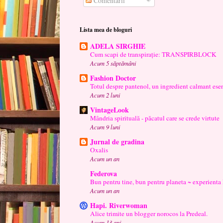
Comentarii
Lista mea de bloguri
ADELA SIRGHIE
Cum scapi de transpirație: TRANSPIRBLOCK
Acum 5 săptămâni
Fashion Doctor
Totul despre pantenol, un ingredient calmant esen
Acum 2 luni
VintageLook
Mândria spirituală - păcatul care se crede virtute
Acum 9 luni
Jurnal de gradina
Oxalis
Acum un an
Federova
Bun pentru tine, bun pentru planeta ~ experienta
Acum un an
Hapi. Riverwoman
Alice trimite un blogger norocos la Predeal.
Acum 13 ani