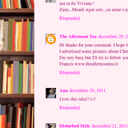
asa sa fie Viviana !
Zazu...Monik sigur este...cu mine e p
Răspundeți
The Afternoon Tea
decembrie 20, 
Hi thanks for your comment. I hope t
I advertised some pictures about Chr
I'm very busy but I'll try to follow yo
Frances www.theafternoontea.it
Răspundeți
Ana
decembrie 20, 2011
I love this idea!!!<3
Răspundeți
Disturbed Style
decembrie 21, 2011