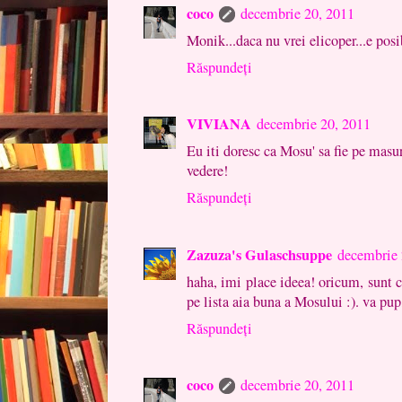
coco
decembrie 20, 2011
Monik...daca nu vrei elicoper...e posib
Răspundeți
VIVIANA
decembrie 20, 2011
Eu iti doresc ca Mosu' sa fie pe masur
vedere!
Răspundeți
Zazuza's Gulaschsuppe
decembrie 
haha, imi place ideea! oricum, sunt con
pe lista aia buna a Mosului :). va pup
Răspundeți
coco
decembrie 20, 2011