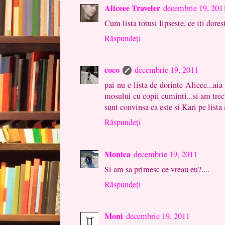
Aliceee Traveler
decembrie 19, 201
Cum lista totusi lipseste, ce iti dores
Răspundeți
coco
decembrie 19, 2011
pai nu e lista de dorinte Alicee...aia 
mosului cu copii cuminti...si am trec
sunt convinsa ca este si Kari pe lista 
Răspundeți
Monica
decembrie 19, 2011
Si am sa primesc ce vreau eu?....
Răspundeți
Moni
decembrie 19, 2011