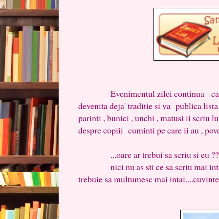
Evenimentul zilei continua campan
devenita deja' traditie si va publica list
parinti , bunici , unchi , matusi ii scriu
despre copiii cuminti pe care ii au , povest
...oare ar trebui sa scriu si eu ??
nici nu as sti ce sa scriu mai intai.....
trebuie sa multumesc mai intai....cuvintel