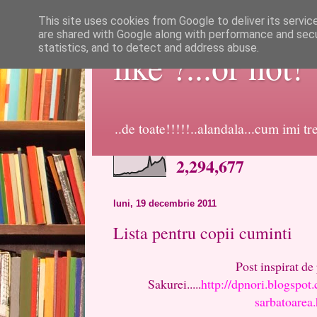
This site uses cookies from Google to deliver its servic
are shared with Google along with performance and secur
statistics, and to detect and address abuse.
like ?...or not!
..de toate!!!!!..alandala...cum imi t
2,294,677
luni, 19 decembrie 2011
Lista pentru copii cuminti
Post inspirat de
Sakurei.....
http://dpnori.blogspot
sarbatoarea