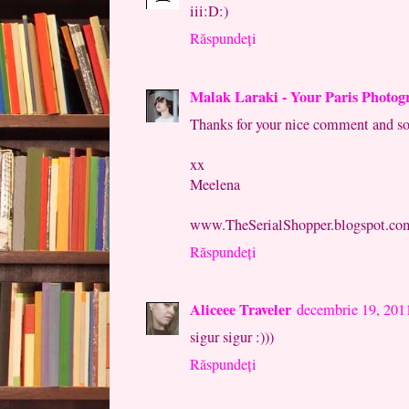
iii:D:)
Răspundeți
Malak Laraki - Your Paris Photo
Thanks for your nice comment and sor
xx
Meelena
www.TheSerialShopper.blogspot.co
Răspundeți
Aliceee Traveler
decembrie 19, 201
sigur sigur :)))
Răspundeți