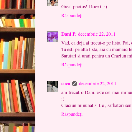
Great photos! I love it :)
Răspundeți
Dani P.
decembrie 22, 2011
Vad, ca deja ai trecut-o pe lista. Pai,
Tu esti pe alta lista, aia cu mamaicil
Sarutari si urari pentru un Craciun m
Răspundeți
coco
decembrie 22, 2011
am trecut-o Dani..este cel mai minun
:)
Craciun minunat si tie , sarbatori sen
Răspundeți