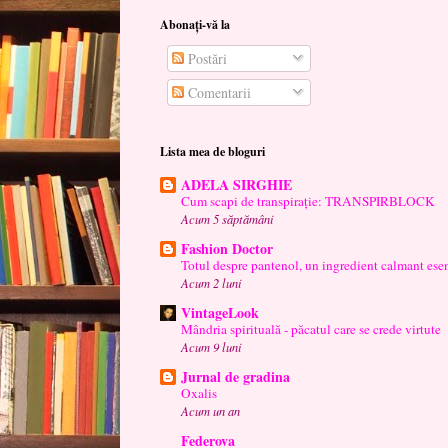
Abonați-vă la
Postări
Comentarii
Lista mea de bloguri
ADELA SIRGHIE
Cum scapi de transpirație: TRANSPIRBLOCK
Acum 5 săptămâni
Fashion Doctor
Totul despre pantenol, un ingredient calmant esen
Acum 2 luni
VintageLook
Mândria spirituală - păcatul care se crede virtute
Acum 9 luni
Jurnal de gradina
Oxalis
Acum un an
Federova