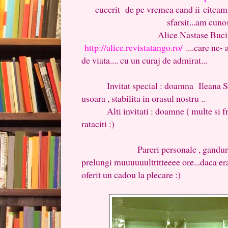
cucerit de pe vremea cand ii
citeam 
sfarsit...am cunos
Alice Nastase Buci
http://alice.revistatango.ro/
....care ne- a
de viata.... cu un curaj de admirat...
Invitat special : doamna Ileana Sipo
usoara , stabilita in orasul nostru ..
Alti invitati : doamne ( multe si fru
rataciti :)
Pareri personale , ganduri......o 
prelungi muuuuuulttttteeee ore...daca er
oferit un cadou la plecare :)