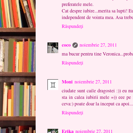
preferatele mele.
Cat despre iubire...merita sa lupti! E
independent de vointa mea. Asa trebui
Răspundeți
coco
noiembrie 27, 2011
ma bucur pentru tine Veronica...probab
Răspundeți
Moni
noiembrie 27, 2011
ciudate sunt caile dragostei :)) eu nu 
sta in calea iubirii mele =)) eee pe 
ceva:) poate doar la inceput ca apoi...
Răspundeți
Erika
noiembrie 27, 2011