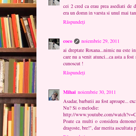
cei 2 cred ca erau prea asediati de d
era un domn in varsta si unul mai tana
Răspundeți
coco
noiembrie 29, 2011
ai dreptate Roxana...nimic nu este in
care nu a venit atunci...ca asta a fos
cunoscut !
Răspundeți
Mihai
noiembrie 30, 2011
Asadar, barbatii au fost aproape... exc
Nu? Si o melodie:
http://www.youtube.com/watch?v=
Poate ca multi o considera demonet
dragoste, bre!", dar merita ascultata 