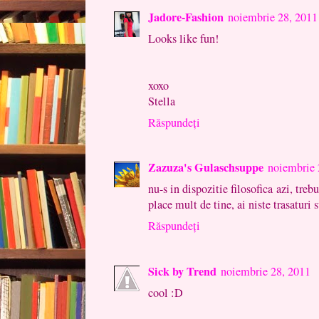
Jadore-Fashion
noiembrie 28, 2011
Looks like fun!
xoxo
Stella
Răspundeți
Zazuza's Gulaschsuppe
noiembrie 
nu-s in dispozitie filosofica azi, treb
place mult de tine, ai niste trasaturi 
Răspundeți
Sick by Trend
noiembrie 28, 2011
cool :D