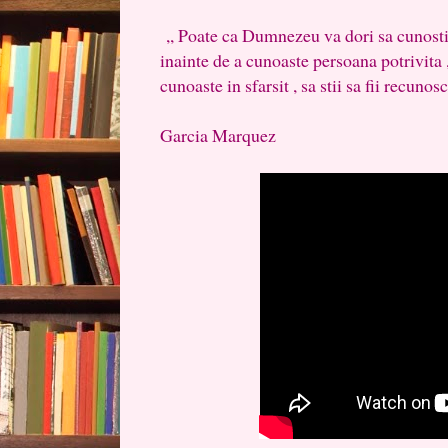
,, Poate ca Dumnezeu va dori sa cunosti
inainte de a cunoaste persoana potrivita ,
cunoaste in sfarsit , sa stii sa fii recunos
Gabr
Garcia Marquez