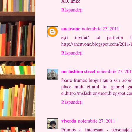
XO, Imke
Răspundeți
ancuvonc
noiembrie 27, 2011
ești invitată să partici
http://ancuvonc.blogspot.com/2011/1
Răspundeți
ms fashion street
noiembrie 27, 201
foarte frumos blogul tau,o sa-i acor
place mult citatul lui gabriel g
el.http://msfashionstreet.blogspot.c
Răspundeți
viverda
noiembrie 27, 2011
Frumos si interesant - personajel