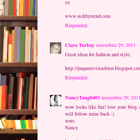
xx
www.sickbytrend.com
Răspundeți
Clara Turbay
noiembrie 29, 2011
Great ideas for fashion and style.
http://paquetevistasbien.blogspot.c
Răspundeți
NancyTang0403
noiembrie 29, 201
wow looks like fun! love your blog..
will follow mine back :)
xoxo,
Nancy