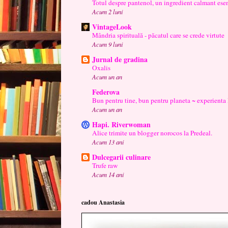
Totul despre pantenol, un ingredient calmant esen
Acum 2 luni
VintageLook
Mândria spirituală - păcatul care se crede virtute
Acum 9 luni
Jurnal de gradina
Oxalis
Acum un an
Federova
Bun pentru tine, bun pentru planeta ~ experienta
Acum un an
Hapi. Riverwoman
Alice trimite un blogger norocos la Predeal.
Acum 13 ani
Dulcegarii culinare
Trufe raw
Acum 14 ani
cadou Anastasia