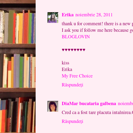
Erika
noiembrie 28, 2011
thank u for comment! there is a new p
I ask you if follow me here because 
BLOGLOVIN
♥♥♥♥♥♥♥♥
kiss
Erika
My Free Choice
Răspundeți
DiaMar bucataria galbena
noiembr
Cred ca a fost tare placuta intalnirea.
Răspundeți