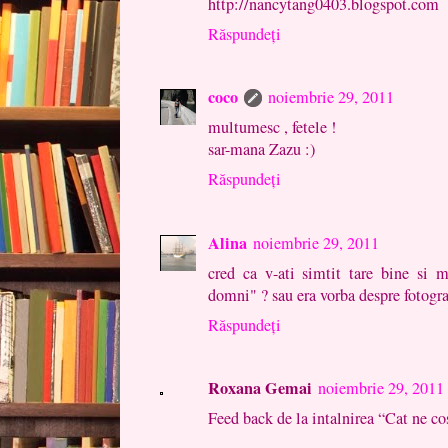
http://nancytang0403.blogspot.com
Răspundeți
coco
noiembrie 29, 2011
multumesc , fetele !
sar-mana Zazu :)
Răspundeți
Alina
noiembrie 29, 2011
cred ca v-ati simtit tare bine si m
domni" ? sau era vorba despre fotograf
Răspundeți
Roxana Gemai
noiembrie 29, 2011
Feed back de la intalnirea “Cat ne c