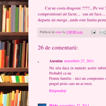
Cat ne costa dragoste ????....Pe voi ? ...
compromisuri ati facut.... sau ati face...
departe ati merge...unde este limita peste
Publicat de
coco
la
1:00:00 a.m.
26 de comentarii:
Anonim
noiembrie 27, 2011
Nu stiu daca in numele acelei iubir
Probabil ca nu
Pentru familie - nici un compromis nu
pragul peste care nu as trece.
Răspundeți
Wida
noiembrie 27, 2011