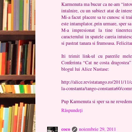
Karmenuta ma bucur ca ne-am “intovar
intalnire, cu un subiect atat de intere
Mi-a facut placere sa te cunosc si tr
este intamplator..prin urmare, sper s
M-a impresionat la tine tineretea
caracterului in spatele careia intuiesc
si pastrat tanara si frumoasa. Felicitar
Iti trimit link-ul cu parerile mel
Conferinta “Cat ne costa dragostea” s
blogul lui Alice Nastase:
http://alice.revistatango.ro/2011/11/
la-constanta/tango-constanta60/co
Pup Karmenuta si sper sa ne revedem
Răspundeți
coco
noiembrie 29, 2011