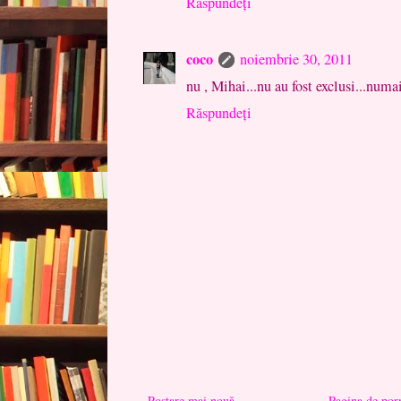
Răspundeți
coco
noiembrie 30, 2011
nu , Mihai...nu au fost exclusi...numai
Răspundeți
Postare mai nouă
Pagina de por