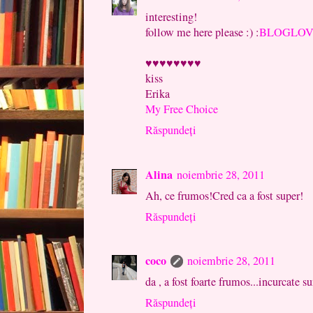
interesting!
follow me here please :) :
BLOGLOV
♥♥♥♥♥♥♥♥
kiss
Erika
My Free Choice
Răspundeți
Alina
noiembrie 28, 2011
Ah, ce frumos!Cred ca a fost super!
Răspundeți
coco
noiembrie 28, 2011
da , a fost foarte frumos...incurcate su
Răspundeți