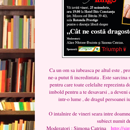
Ca un om sa iubeasca pe altul este , pro
ne-a putut fi incredintata . Este sarcina
pentru care toate celelalte reprezinta d
imbold pentru a te desavarsi , a deveni c
intr-o lume , de dragul persoanei i
O intalnire de vineri seara intre doamne
subiect numit d
Moderatori : Simona Catrina
http://si